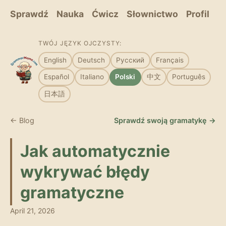
Sprawdź
Nauka
Ćwicz
Słownictwo
Profil
TWÓJ JĘZYK OJCZYSTY:
English
Deutsch
Русский
Français
Español
Italiano
Polski
中文
Português
日本語
← Blog
Sprawdź swoją gramatykę →
Jak automatycznie
wykrywać błędy
gramatyczne
April 21, 2026