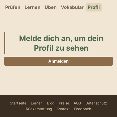
Prüfen
Lernen
Üben
Vokabular
Profil
Melde dich an, um dein
Profil zu sehen
Anmelden
Startseite
Lernen
Blog
Preise
AGB
Datenschutz
Rückerstattung
Kontakt
Feedback