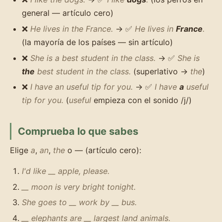
general — artículo cero)
❌
He lives in the France.
→ ✅
He lives in
France
.
(la mayoría de los países — sin artículo)
❌
She is a best student in the class.
→ ✅
She is
the
best student in the class.
(superlativo →
the
)
❌
I have an useful tip for you.
→ ✅
I have
a
useful
tip for you.
(
useful
empieza con el sonido /j/)
Comprueba lo que sabes
Elige
a
,
an
,
the
o — (artículo cero):
I'd like __ apple, please.
__ moon is very bright tonight.
She goes to __ work by __ bus.
__ elephants are __ largest land animals.