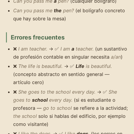
Can you pass me
a
pen?
(cualquier bolígrafo)
Can you pass me
the
pen?
(el bolígrafo concreto
que hay sobre la mesa)
Errores frecuentes
❌
I am teacher.
→ ✅
I am
a
teacher.
(un sustantivo
de profesión contable en singular necesita
a/an
)
❌
The life is beautiful.
→ ✅
Life
is beautiful.
(concepto abstracto en sentido general —
artículo cero)
❌
She goes to the school every day.
→ ✅
She
goes to
school
every day.
(si es estudiante o
profesora —
go to school
se refiere a la actividad;
the school
solo si hablas del edificio, por ejemplo
como visitante)
❌
I like the dogs.
→ ✅
I like
dogs
.
(los perros en