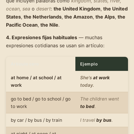
que incluyen palabras como
kingdom, states, river,
ocean, sea
o
desert
:
the United Kingdom
,
the United
States
,
the Netherlands
,
the Amazon
,
the Alps
,
the
Pacific Ocean
,
the Nile
.
4. Expresiones fijas habituales
— muchas
expresiones cotidianas se usan sin artículo:
Artículo cero
Ejemplo
at home / at school / at
She's
at work
work
today.
go to bed / go to school / go
The children went
to work
to bed
.
by car / by bus / by train
I travel
by bus
.
at night / at noon / at