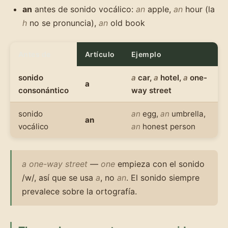
an
antes de sonido vocálico:
an
apple,
an
hour (la
h
no se pronuncia),
an
old book
Antes de
Artículo
Ejemplo
sonido
a
car,
a
hotel,
a
one-
a
consonántico
way street
sonido
an
egg,
an
umbrella,
an
vocálico
an
honest person
a one-way street
—
one
empieza con el sonido
/w/, así que se usa
a
, no
an
. El sonido siempre
prevalece sobre la ortografía.