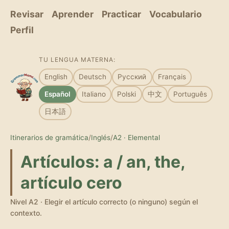
Revisar
Aprender
Practicar
Vocabulario
Perfil
TU LENGUA MATERNA:
English
Deutsch
Русский
Français
Español
Italiano
Polski
中文
Português
日本語
Itinerarios de gramática
/
Inglés
/
A2 · Elemental
Artículos: a / an, the,
artículo cero
Nivel A2 · Elegir el artículo correcto (o ninguno) según el
contexto.