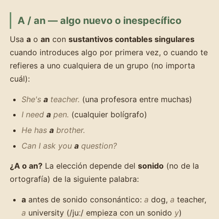
A / an — algo nuevo o inespecífico
Usa
a
o
an
con
sustantivos contables singulares
cuando introduces algo por primera vez, o cuando te
refieres a uno cualquiera de un grupo (no importa
cuál):
She's
a
teacher.
(una profesora entre muchas)
I need
a
pen.
(cualquier bolígrafo)
He has
a
brother.
Can I ask you
a
question?
¿A o an?
La elección depende del
sonido
(no de la
ortografía) de la siguiente palabra:
a
antes de sonido consonántico:
a
dog,
a
teacher,
a
university (/juː/ empieza con un sonido
y
)