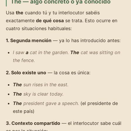
The — algo concreto o ya conocido
Usa
the
cuando tú y tu interlocutor sabéis
exactamente
de qué cosa
se trata. Esto ocurre en
cuatro situaciones habituales:
1. Segunda mención
— ya lo has introducido antes:
I saw
a
cat in the garden.
The
cat was sitting on
the fence.
2. Solo existe uno
— la cosa es única:
The
sun rises in the east.
The
sky is clear today.
The
president gave a speech.
(el presidente de
este país)
3. Contexto compartido
— el interlocutor sabe cuál