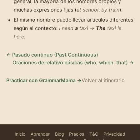
general, la mayoría de los nombres propios y
muchas expresiones fijas (
at school
,
by train
).
El mismo nombre puede llevar artículos diferentes
según el contexto:
I need
a
taxi →
The
taxi is
here.
← Pasado continuo (Past Continuous)
Oraciones de relativo básicas (who, which, that) →
Practicar con GrammarMama →
Volver al itinerario
Inicio
Aprender
Blog
Precios
T&C
Privacidad