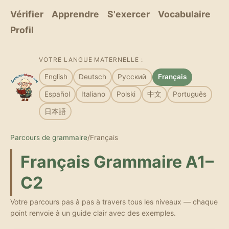
Vérifier
Apprendre
S'exercer
Vocabulaire
Profil
VOTRE LANGUE MATERNELLE :
English
Deutsch
Русский
Français
Español
Italiano
Polski
中文
Português
日本語
Parcours de grammaire
/
Français
Français Grammaire A1–
C2
Votre parcours pas à pas à travers tous les niveaux — chaque
point renvoie à un guide clair avec des exemples.