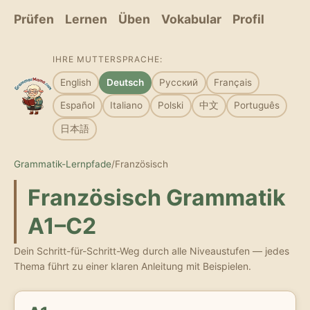
Prüfen
Lernen
Üben
Vokabular
Profil
IHRE MUTTERSPRACHE:
English
Deutsch
Русский
Français
Español
Italiano
Polski
中文
Português
日本語
Grammatik-Lernpfade
/
Französisch
Französisch Grammatik
A1–C2
Dein Schritt-für-Schritt-Weg durch alle Niveaustufen — jedes
Thema führt zu einer klaren Anleitung mit Beispielen.