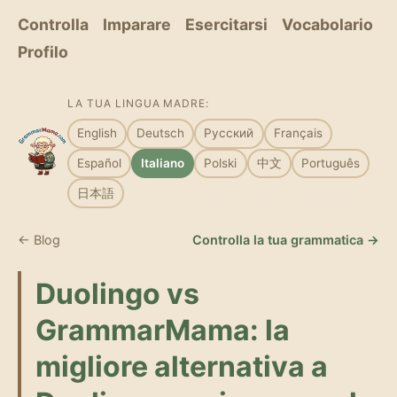
Controlla
Imparare
Esercitarsi
Vocabolario
Profilo
LA TUA LINGUA MADRE:
English
Deutsch
Русский
Français
Español
Italiano
Polski
中文
Português
日本語
← Blog
Controlla la tua grammatica →
Duolingo vs
GrammarMama: la
migliore alternativa a