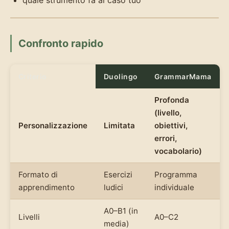
quale strumento fa al caso tuo
Confronto rapido
Criterio
Duolingo
GrammarMama
Profonda
(livello,
Personalizzazione
Limitata
obiettivi,
errori,
vocabolario)
Formato di
Esercizi
Programma
apprendimento
ludici
individuale
A0–B1 (in
Livelli
A0–C2
media)