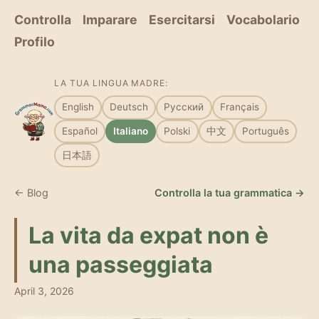
Controlla
Imparare
Esercitarsi
Vocabolario
Profilo
LA TUA LINGUA MADRE:
English
Deutsch
Русский
Français
Español
Italiano
Polski
中文
Português
日本語
← Blog
Controlla la tua grammatica →
La vita da expat non è
una passeggiata
April 3, 2026