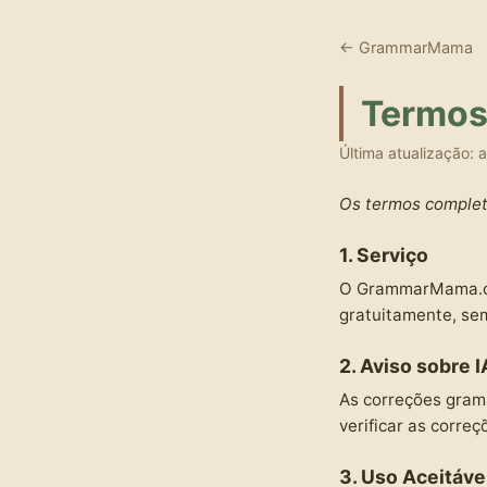
← GrammarMama
Termos
Última atualização: 
Os termos comple
1. Serviço
O GrammarMama.com 
gratuitamente, se
2. Aviso sobre I
As correções grama
verificar as correç
3. Uso Aceitáve