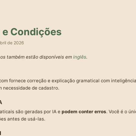
 e Condições
abril de 2026
tos também estão disponíveis em
inglês
.
fornece correção e explicação gramatical com inteligência a
m necessidade de cadastro.
A
ticais são geradas por IA e
podem conter erros
. Você é o ún
ões antes de usá-las.
l