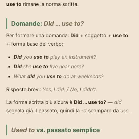
use to
rimane la norma scritta.
Domande:
Did … use to?
Per formare una domanda:
Did
+ soggetto +
use to
+ forma base del verbo:
Did
you
use to
play an instrument?
Did
she
use to
live near here?
What
did
you
use to
do at weekends?
Risposte brevi:
Yes, I did. / No, I didn't.
La forma scritta più sicura è
Did … use to?
—
did
segnala già il passato, quindi la
-d
scompare da
use
.
Used to
vs. passato semplice