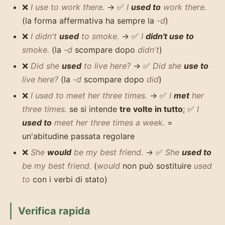
❌
I use to work there.
→ ✅
I
used to
work there.
(la forma affermativa ha sempre la
-d
)
❌
I didn't
used
to smoke.
→ ✅
I
didn't use to
smoke.
(la
-d
scompare dopo
didn't
)
❌
Did she
used
to live here?
→ ✅
Did she
use to
live here?
(la
-d
scompare dopo
did
)
❌
I used to meet her three times.
→ ✅
I
met
her
three times.
se si intende
tre volte in tutto
; ✅
I
used to
meet her three times a week.
=
un'abitudine passata regolare
❌
She
would
be my best friend.
→ ✅
She
used to
be my best friend.
(
would
non può sostituire
used
to
con i verbi di stato)
Verifica rapida