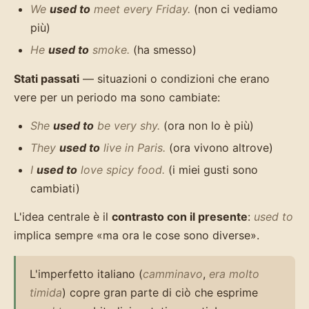
We
used to
meet every Friday.
(non ci vediamo
più)
He
used to
smoke.
(ha smesso)
Stati passati
— situazioni o condizioni che erano
vere per un periodo ma sono cambiate:
She
used to
be very shy.
(ora non lo è più)
They
used to
live in Paris.
(ora vivono altrove)
I
used to
love spicy food.
(i miei gusti sono
cambiati)
L'idea centrale è il
contrasto con il presente
:
used to
implica sempre «ma ora le cose sono diverse».
L'imperfetto italiano (
camminavo
,
era molto
timida
) copre gran parte di ciò che esprime