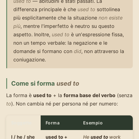
used to
— abitudini e stati passati. La
differenza principale è che
used to
sottolinea
più esplicitamente che la situazione
non esiste
più
, mentre l'imperfetto è neutro su questo
aspetto. Inoltre,
used to
è un'espressione fissa,
non un tempo verbale: la negazione e le
domande si formano con
did
, non attraverso la
coniugazione.
Come si forma
used to
La forma è
used to
+ la
forma base del verbo
(senza
to
). Non cambia né per persona né per numero:
Soggetto
Forma
Esempio
I / he / she
used to
+
He
used to
work