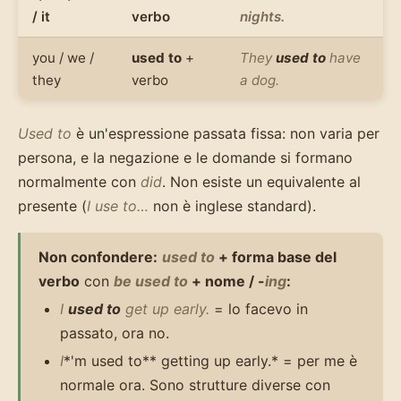
/ it
verbo
nights.
you / we /
used to
+
They
used to
have
they
verbo
a dog.
Used to
è un'espressione passata fissa: non varia per
persona, e la negazione e le domande si formano
normalmente con
did
. Non esiste un equivalente al
presente (
I use to…
non è inglese standard).
Non confondere:
used to
+ forma base del
verbo
con
be used to
+ nome / -
ing
:
I
used to
get up early.
= lo facevo in
passato, ora no.
I
*'m used to** getting up early.* = per me è
normale ora. Sono strutture diverse con