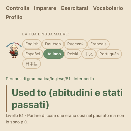
Controlla
Imparare
Esercitarsi
Vocabolario
Profilo
LA TUA LINGUA MADRE:
English
Deutsch
Русский
Français
Español
Italiano
Polski
中文
Português
日本語
Percorsi di grammatica
/
Inglese
/
B1 · Intermedio
Used to (abitudini e stati
passati)
Livello B1 · Parlare di cose che erano così nel passato ma non
lo sono più.