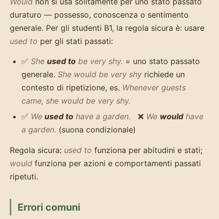
Would
non si usa solitamente per uno stato passato
duraturo — possesso, conoscenza o sentimento
generale. Per gli studenti B1, la regola sicura è: usare
used to
per gli stati passati:
✅
She
used to
be very shy.
= uno stato passato
generale.
She would be very shy
richiede un
contesto di ripetizione, es.
Whenever guests
came, she would be very shy.
✅
We
used to
have a garden.
❌
We
would
have
a garden.
(suona condizionale)
Regola sicura:
used to
funziona per abitudini e stati;
would
funziona per azioni e comportamenti passati
ripetuti.
Errori comuni