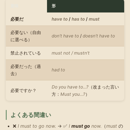
意味
形
必要だ
have to
/
has to
/
must
必要ない（自由
don't have to
/
doesn't have to
に選べる）
禁止されている
must not / mustn't
必要だった（過
had to
去）
Do you have to…?
（改まった言い
必要ですか？
方：
Must you…?
）
よくある間違い
❌
I must to go now.
→ ✅
I
must go
now.
（
must
の