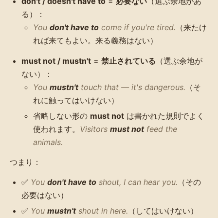
don't / doesn't have to
=
必要ない
（選ぶ余地があ
る）：
You
don't have to
come if you're tired.
（来たけ
れば来てもよい。来る義務はない）
must not / mustn't
=
禁止されている
（選ぶ余地が
ない）：
You
mustn't
touch that — it's dangerous.
（そ
れに触ってはいけない）
省略しない形の
must not
は書かれた規則でよく
使われます。
Visitors
must not
feed the
animals.
つまり：
✅
You
don't have to
shout, I can hear you.
（その
必要はない）
✅
You
mustn't
shout in here.
（してはいけない）