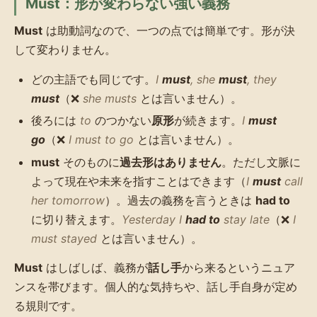
Must：形が変わらない強い義務
Must
は助動詞なので、一つの点では簡単です。形が決
して変わりません。
どの主語でも同じです。
I
must
, she
must
, they
must
（❌
she musts
とは言いません）。
後ろには
to
のつかない
原形
が続きます。
I
must
go
（❌
I must to go
とは言いません）。
must
そのものに
過去形はありません
。ただし文脈に
よって現在や未来を指すことはできます（
I
must
call
her tomorrow
）。過去の義務を言うときは
had to
に切り替えます。
Yesterday I
had to
stay late
（❌
I
must stayed
とは言いません）。
Must
はしばしば、義務が
話し手
から来るというニュア
ンスを帯びます。個人的な気持ちや、話し手自身が定め
る規則です。