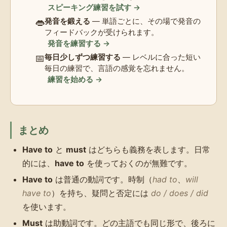
スピーキング練習を試す →
👄
発音を鍛える
— 単語ごとに、その場で発音の
フィードバックが受けられます。
発音を練習する →
📅
毎日少しずつ練習する
— レベルに合った短い
毎日の練習で、言語の感覚を忘れません。
練習を始める →
まとめ
Have to
と
must
はどちらも義務を表します。日常
的には、
have to
を使っておくのが無難です。
Have to
は普通の動詞です。時制（
had to
、
will
have to
）を持ち、疑問と否定には
do / does / did
を使います。
Must
は助動詞です。どの主語でも同じ形で、後ろに