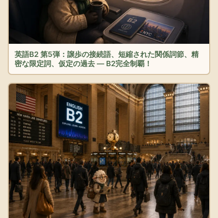
英語B2 第5弾：譲歩の接続語、短縮された関係詞節、精
密な限定詞、仮定の過去 — B2完全制覇！