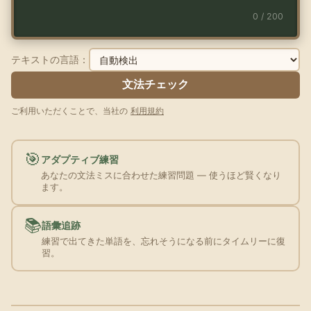
0 / 200
テキストの言語：
文法チェック
ご利用いただくことで、当社の
利用規約
🎯
アダプティブ練習
あなたの文法ミスに合わせた練習問題 — 使うほど賢くなり
ます。
📚
語彙追跡
練習で出てきた単語を、忘れそうになる前にタイムリーに復
習。