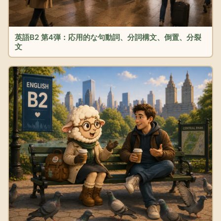
英語B2 第4弾：応用的な句動詞、分詞構文、倒置、分裂
文