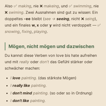
Also ✅
making
, nie ❌
makeing
, und ✅
swimming
, nie
❌
swiming
. Zwei Ausnahmen sind gut zu wissen: Ein
doppeltes
-ee
bleibt (
see →
seeing
, nicht ❌
seing
),
und ein finales
w, x
oder
y
wird nicht verdoppelt — ✅
snowing
,
fixing
,
playing
.
Mögen, nicht mögen und dazwischen
Du kannst diese Verben von love bis hate aufreihen
und mit
really
oder
don't
das Gefühl stärker oder
schwächer machen:
I
love
painting.
(das stärkste Mögen)
I
really like
painting.
I
don't mind
painting.
(so oder so in Ordnung)
I
don't like
painting.