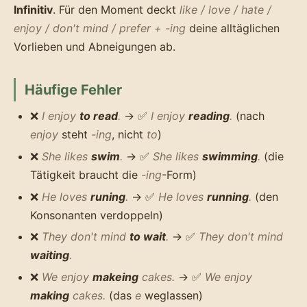
Infinitiv
. Für den Moment deckt
like / love / hate /
enjoy / don't mind / prefer + -ing
deine alltäglichen
Vorlieben und Abneigungen ab.
Häufige Fehler
❌
I enjoy
to read
.
→ ✅
I enjoy
reading
.
(nach
enjoy
steht
-ing
, nicht
to
)
❌
She likes
swim
.
→ ✅
She likes
swimming
.
(die
Tätigkeit braucht die
-ing
-Form)
❌
He loves
runing
.
→ ✅
He loves
running
.
(den
Konsonanten verdoppeln)
❌
They don't mind
to wait
.
→ ✅
They don't mind
waiting
.
❌
We enjoy
makeing
cakes.
→ ✅
We enjoy
making
cakes.
(das
e
weglassen)