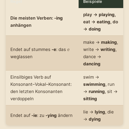
Regel
Beispiele
play →
playing
,
Die meisten Verben:
-ing
eat →
eating
, do
anhängen
→
doing
make →
making
,
Endet auf stummes
-e
: das
e
write →
writing
,
weglassen
dance →
dancing
Einsilbiges Verb auf
swim →
Konsonant–Vokal–Konsonant:
swimming
, run
den letzten Konsonanten
→
running
, sit →
verdoppeln
sitting
lie →
lying
, die
Endet auf
-ie
: zu
-ying
ändern
→
dying