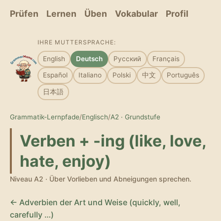
Prüfen
Lernen
Üben
Vokabular
Profil
IHRE MUTTERSPRACHE:
English
Deutsch
Русский
Français
Español
Italiano
Polski
中文
Português
日本語
Grammatik-Lernpfade
/
Englisch
/
A2 · Grundstufe
Verben + -ing (like, love,
hate, enjoy)
Niveau A2 · Über Vorlieben und Abneigungen sprechen.
← Adverbien der Art und Weise (quickly, well,
carefully …)