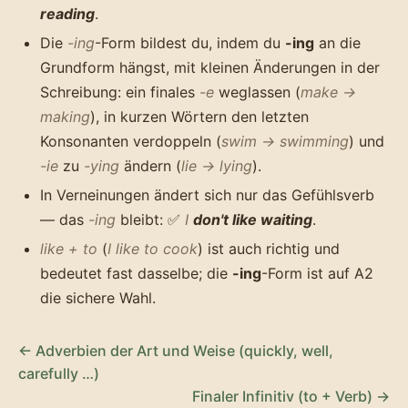
reading
.
Die
-ing
-Form bildest du, indem du
-ing
an die
Grundform hängst, mit kleinen Änderungen in der
Schreibung: ein finales
-e
weglassen (
make →
making
), in kurzen Wörtern den letzten
Konsonanten verdoppeln (
swim → swimming
) und
-ie
zu
-ying
ändern (
lie → lying
).
In Verneinungen ändert sich nur das Gefühlsverb
— das
-ing
bleibt: ✅
I
don't like waiting
.
like + to
(
I like to cook
) ist auch richtig und
bedeutet fast dasselbe; die
-ing
-Form ist auf A2
die sichere Wahl.
← Adverbien der Art und Weise (quickly, well,
carefully …)
Finaler Infinitiv (to + Verb) →