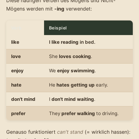
Diese häufigen Verben des Mögens und Nicht-
Mögens werden mit
-ing
verwendet:
Verb
Beispiel
like
I
like reading
in bed.
love
She
loves cooking
.
enjoy
We
enjoy swimming
.
hate
He
hates getting up
early.
don't mind
I
don't mind waiting
.
prefer
They
prefer walking
to driving.
Genauso funktioniert
can't stand
(= wirklich hassen):