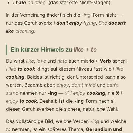
I
hate
painting.
(das stärkste Nicht-Mögen)
In der Verneinung ändert sich die
-ing
-Form nicht —
nur das Gefühlsverb:
I
don't enjoy
flying
,
She
doesn't
like
cleaning
.
Ein kurzer Hinweis zu
like + to
Du wirst
like
,
love
und
hate
auch mit
to + Verb
sehen:
I like
to cook
klingt auf diesem Niveau fast wie
I like
cooking
. Beides ist richtig, der Unterschied kann also
warten. Beachte aber:
enjoy
,
don't mind
und
can't
stand
nehmen nur
-ing
— ✅
I enjoy
cooking
, nie ❌
I
enjoy
to cook
. Deshalb ist die
-ing
-Form nach all
diesen Gefühlsverben die sichere, natürliche Wahl.
Das vollständige Bild, welche Verben
-ing
und welche
to
nehmen, ist ein späteres Thema,
Gerundium und