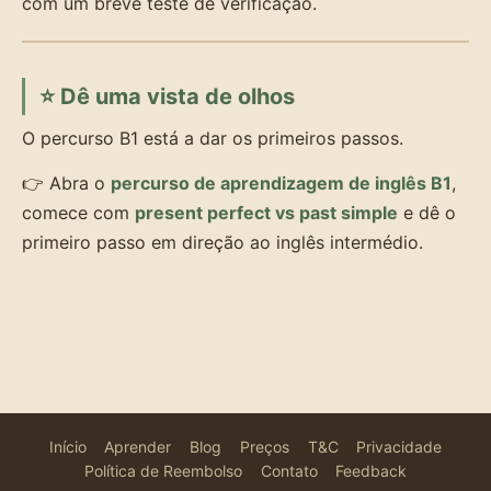
com um breve teste de verificação.
⭐ Dê uma vista de olhos
O percurso B1 está a dar os primeiros passos.
👉 Abra o
percurso de aprendizagem de inglês B1
,
comece com
present perfect vs past simple
e dê o
primeiro passo em direção ao inglês intermédio.
Início
Aprender
Blog
Preços
T&C
Privacidade
Política de Reembolso
Contato
Feedback