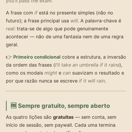
you'll pass the exam.
A frase com
if
está no presente simples (não no
futuro); a frase principal usa
will
. A palavra-chave é
real
: trata-se de algo que pode genuinamente
acontecer — não de uma fantasia nem de uma regra
geral.
👉
Primeiro condicional
cobre a estrutura, a inversão
da ordem das frases (
I'll take an umbrella if it rains
),
como os modais
might
e
can
suavizam o resultado e
por que razão nunca se escreve
if it will rain
.
🆓 Sempre gratuito, sempre aberto
As quatro lições são
gratuitas
— sem conta, sem
início de sessão, sem paywall. Cada uma termina