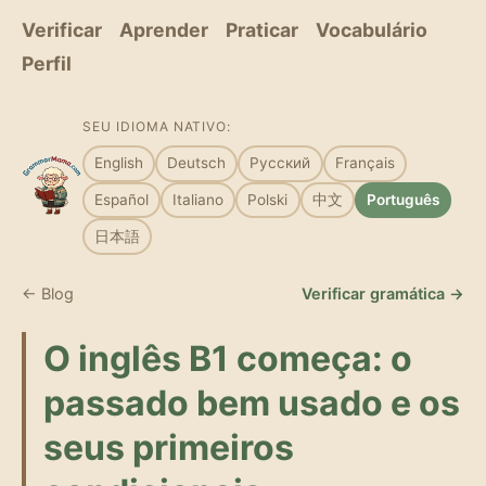
Verificar
Aprender
Praticar
Vocabulário
Perfil
SEU IDIOMA NATIVO:
English
Deutsch
Русский
Français
Español
Italiano
Polski
中文
Português
日本語
← Blog
Verificar gramática →
O inglês B1 começa: o
passado bem usado e os
seus primeiros