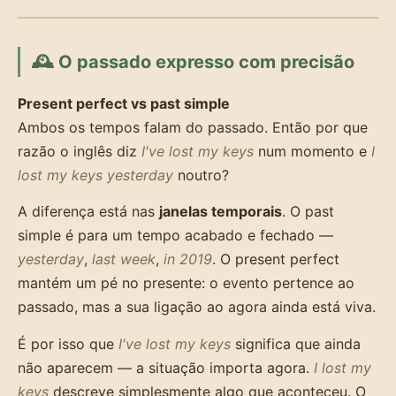
🕰️ O passado expresso com precisão
Present perfect vs past simple
Ambos os tempos falam do passado. Então por que
razão o inglês diz
I've lost my keys
num momento e
I
lost my keys yesterday
noutro?
A diferença está nas
janelas temporais
. O past
simple é para um tempo acabado e fechado —
yesterday
,
last week
,
in 2019
. O present perfect
mantém um pé no presente: o evento pertence ao
passado, mas a sua ligação ao agora ainda está viva.
É por isso que
I've lost my keys
significa que ainda
não aparecem — a situação importa agora.
I lost my
keys
descreve simplesmente algo que aconteceu. O