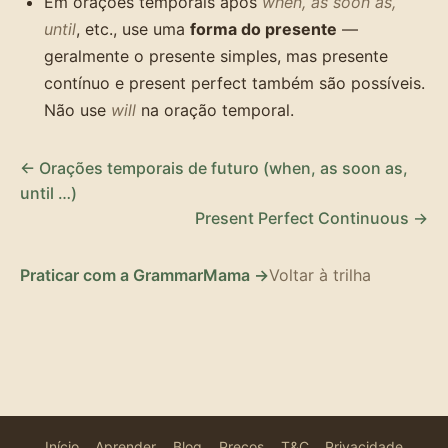
Em orações temporais após
when, as soon as,
until
, etc., use uma
forma do presente
—
geralmente o presente simples, mas presente
contínuo e present perfect também são possíveis.
Não use
will
na oração temporal.
← Orações temporais de futuro (when, as soon as,
until …)
Present Perfect Continuous →
Praticar com a GrammarMama →
Voltar à trilha
Início
Aprender
Blog
Preços
T&C
Privacidade