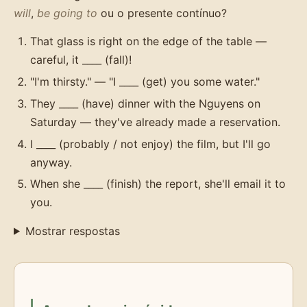
will
,
be going to
ou o presente contínuo?
That glass is right on the edge of the table —
careful, it ____ (fall)!
"I'm thirsty." — "I ____ (get) you some water."
They ____ (have) dinner with the Nguyens on
Saturday — they've already made a reservation.
I ____ (probably / not enjoy) the film, but I'll go
anyway.
When she ____ (finish) the report, she'll email it to
you.
Mostrar respostas