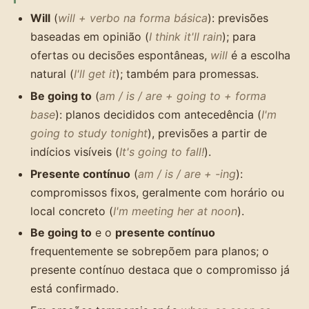
Will
(
will + verbo na forma básica
): previsões
baseadas em opinião (
I think it'll rain
); para
ofertas ou decisões espontâneas,
will
é a escolha
natural (
I'll get it
); também para promessas.
Be going to
(
am / is / are + going to + forma
base
): planos decididos com antecedência (
I'm
going to study tonight
), previsões a partir de
indícios visíveis (
It's going to fall!
).
Presente contínuo
(
am / is / are + -ing
):
compromissos fixos, geralmente com horário ou
local concreto (
I'm meeting her at noon
).
Be going to
e o
presente contínuo
frequentemente se sobrepõem para planos; o
presente contínuo destaca que o compromisso já
está confirmado.