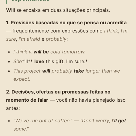
Will
se encaixa em duas situações principais.
1. Previsões baseadas no que se pensa ou acredita
— frequentemente com expressões como
I think
,
I'm
sure
,
I'm afraid
e
probably
:
I think it
will
be
cold tomorrow.
She
*'ll**
love
this gift, I'm sure.*
This project
will
probably
take
longer than we
expect.
2. Decisões, ofertas ou promessas feitas no
momento de falar
— você não havia planejado isso
antes:
"We've run out of coffee." — "Don't worry, I'
ll
get
some."