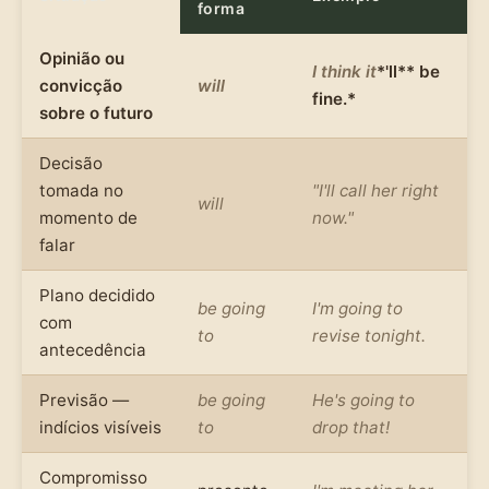
forma
Opinião ou
I think it
*'ll** be
convicção
will
fine.*
sobre o futuro
Decisão
tomada no
"I'll call her right
will
momento de
now."
falar
Plano decidido
be going
I'm going to
com
to
revise tonight.
antecedência
Previsão —
be going
He's going to
indícios visíveis
to
drop that!
Compromisso