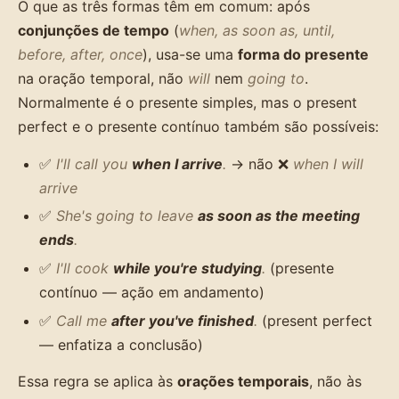
O que as três formas têm em comum: após
conjunções de tempo
(
when, as soon as, until,
before, after, once
), usa-se uma
forma do presente
na oração temporal, não
will
nem
going to
.
Normalmente é o presente simples, mas o present
perfect e o presente contínuo também são possíveis:
✅
I'll call you
when I arrive
.
→ não ❌
when I will
arrive
✅
She's going to leave
as soon as the meeting
ends
.
✅
I'll cook
while you're studying
.
(presente
contínuo — ação em andamento)
✅
Call me
after you've finished
.
(present perfect
— enfatiza a conclusão)
Essa regra se aplica às
orações temporais
, não às