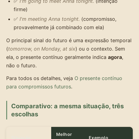
✅
I'm going to meet Anna tonight.
(intenção
firme)
✅
I'm meeting Anna tonight.
(compromisso,
provavelmente já combinado com ela)
O principal sinal do futuro é uma expressão temporal
(
tomorrow, on Monday, at six
) ou o contexto. Sem
ela, o presente contínuo geralmente indica
agora
,
não o futuro.
Para todos os detalhes, veja
O presente contínuo
para compromissos futuros
.
Comparativo: a mesma situação, três
escolhas
Melhor
Situação
Exemplo