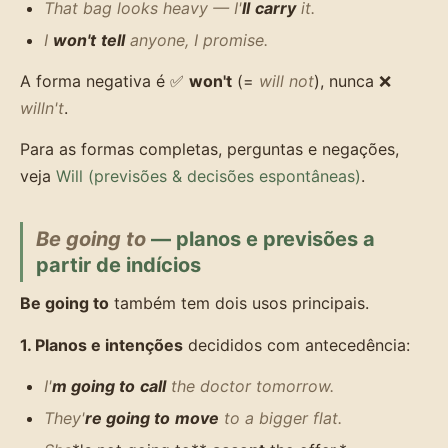
That bag looks heavy — I'
ll
carry
it.
I
won't
tell
anyone, I promise.
A forma negativa é ✅
won't
(=
will not
), nunca ❌
willn't
.
Para as formas completas, perguntas e negações,
veja
Will (previsões & decisões espontâneas)
.
Be going to
— planos e previsões a
partir de indícios
Be going to
também tem dois usos principais.
1. Planos e intenções
decididos com antecedência:
I'
m going to
call
the doctor tomorrow.
They'
re going to
move
to a bigger flat.