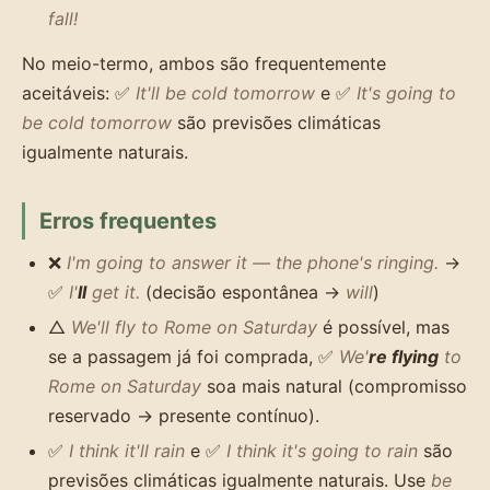
fall!
No meio-termo, ambos são frequentemente
aceitáveis: ✅
It'll be cold tomorrow
e ✅
It's going to
be cold tomorrow
são previsões climáticas
igualmente naturais.
Erros frequentes
❌
I'm going to answer it — the phone's ringing.
→
✅
I'
ll
get it.
(decisão espontânea →
will
)
△
We'll fly to Rome on Saturday
é possível, mas
se a passagem já foi comprada, ✅
We'
re flying
to
Rome on Saturday
soa mais natural (compromisso
reservado → presente contínuo).
✅
I think it'll rain
e ✅
I think it's going to rain
são
previsões climáticas igualmente naturais. Use
be