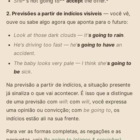
She
*'s not going to**
accept
the offer.*
2. Previsões a partir de indícios visíveis
— você vê,
ouve ou sabe algo agora que aponta para o futuro:
Look at those dark clouds — it'
s going to
rain
.
He's driving too fast — he'
s going to
have
an
accident.
The baby looks very pale — I think she'
s going to
be
sick.
Na previsão a partir de indícios, a situação presente
já sinaliza o que vai acontecer. É isso que a distingue
de uma previsão com
will
: com
will
, você expressa
uma opinião ou convicção; com
be going to
, os
indícios estão ali na sua frente.
Para ver as formas completas, as negações e as
perguntas, veja
Be going to (planos & previsões)
.