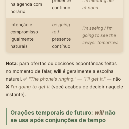
presente
I'm meeting her
na agenda com
contínuo
at noon.
horário
Intenção e
be going
I'm seeing / I'm
compromisso
to
/
going to see the
igualmente
presente
lawyer tomorrow.
naturais
contínuo
Nota:
para ofertas ou decisões espontâneas feitas
no momento de falar,
will
é geralmente a escolha
natural. ✅
"The phone's ringing." — "I'll get it."
— não
❌
I'm going to get it
(você acabou de decidir naquele
instante).
Orações temporais de futuro:
will
não
se usa após conjunções de tempo