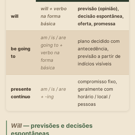
will + verbo
previsão (opinião),
will
na forma
decisão espontânea,
básica
oferta, promessa
am / is / are
plano decidido com
going to +
be going
antecedência,
verbo na
to
previsão a partir de
forma
indícios visíveis
básica
compromisso fixo,
presente
am / is / are
geralmente com
contínuo
+ -ing
horário / local /
pessoas
Will
— previsões e decisões
espontâneas