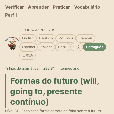
Verificar
Aprender
Praticar
Vocabulário
Perfil
SEU IDIOMA NATIVO:
English
Deutsch
Русский
Français
Español
Italiano
Polski
中文
Português
日本語
Trilhas de gramática
/
Inglês
/
B1 · Intermediário
Formas do futuro (will,
going to, presente
contínuo)
Nível B1 · Escolher a forma correta de falar sobre o futuro.