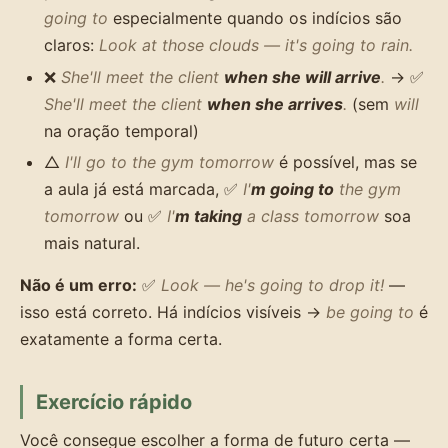
going to
especialmente quando os indícios são
claros:
Look at those clouds — it's going to rain.
❌
She'll meet the client
when she will arrive
.
→ ✅
She'll meet the client
when she arrives
.
(sem
will
na oração temporal)
△
I'll go to the gym tomorrow
é possível, mas se
a aula já está marcada, ✅
I'
m going to
the gym
tomorrow
ou ✅
I'
m taking
a class tomorrow
soa
mais natural.
Não é um erro:
✅
Look — he's going to drop it!
—
isso está correto. Há indícios visíveis →
be going to
é
exatamente a forma certa.
Exercício rápido
Você consegue escolher a forma de futuro certa —