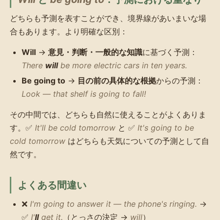
どちらも予測を表すことができ、境界線があいまいな場
合もあります。より明確な区別：
Will
→
意見・判断・一般的な知識
に基づく予測：
There
will
be more electric cars in ten years.
Be going to
→
目の前の具体的な根拠
からの予測：
Look — that shelf is going to fall!
その中間では、どちらも自然に使えることがよくありま
す。✅
It'll be cold tomorrow
と ✅
It's going to be
cold tomorrow
はどちらも天気についての予測として自
然です。
よくある間違い
❌
I'm going to answer it — the phone's ringing.
→
✅
I'
ll
get it.
（とっさの決定 →
will
）