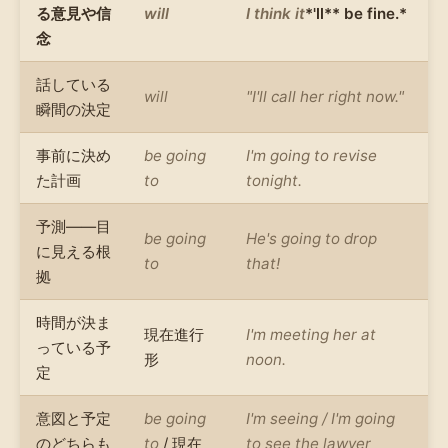
る意見や信
will
I think it
*'ll** be fine.*
念
話している
will
"I'll call her right now."
瞬間の決定
事前に決め
be going
I'm going to revise
た計画
to
tonight.
予測——目
be going
He's going to drop
に見える根
to
that!
拠
時間が決ま
現在進行
I'm meeting her at
っている予
形
noon.
定
意図と予定
be going
I'm seeing / I'm going
のどちらも
to
/ 現在
to see the lawyer