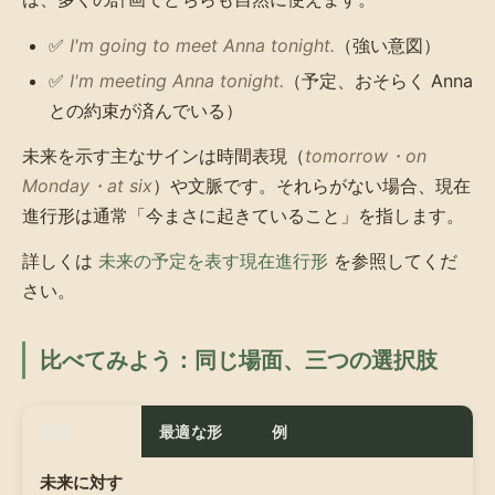
✅
I'm going to meet Anna tonight.
（強い意図）
✅
I'm meeting Anna tonight.
（予定、おそらく Anna
との約束が済んでいる）
未来を示す主なサインは時間表現（
tomorrow・on
Monday・at six
）や文脈です。それらがない場合、現在
進行形は通常「今まさに起きていること」を指します。
詳しくは
未来の予定を表す現在進行形
を参照してくだ
さい。
比べてみよう：同じ場面、三つの選択肢
場面
最適な形
例
未来に対す