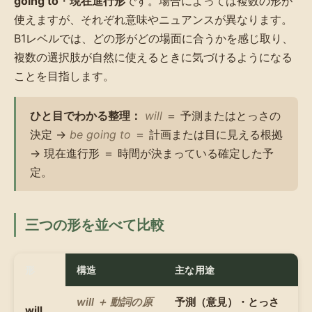
going to
・
現在進行形
です。場合によっては複数の形が
使えますが、それぞれ意味やニュアンスが異なります。
B1レベルでは、どの形がどの場面に合うかを感じ取り、
複数の選択肢が自然に使えるときに気づけるようになる
ことを目指します。
ひと目でわかる整理：
will
＝ 予測またはとっさの
決定 →
be going to
＝ 計画または目に見える根拠
→ 現在進行形 ＝ 時間が決まっている確定した予
定。
三つの形を並べて比較
形
構造
主な用途
will ＋ 動詞の原
予測（意見）・とっさ
will