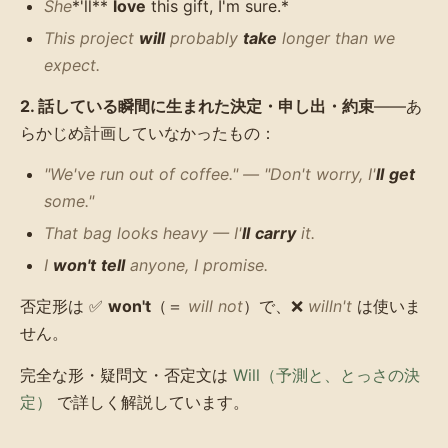
She
*'ll**
love
this gift, I'm sure.*
This project
will
probably
take
longer than we
expect.
2. 話している瞬間に生まれた決定・申し出・約束
——あ
らかじめ計画していなかったもの：
"We've run out of coffee." — "Don't worry, I'
ll
get
some."
That bag looks heavy — I'
ll
carry
it.
I
won't
tell
anyone, I promise.
否定形は ✅
won't
（＝
will not
）で、❌
willn't
は使いま
せん。
完全な形・疑問文・否定文は
Will（予測と、とっさの決
定）
で詳しく解説しています。