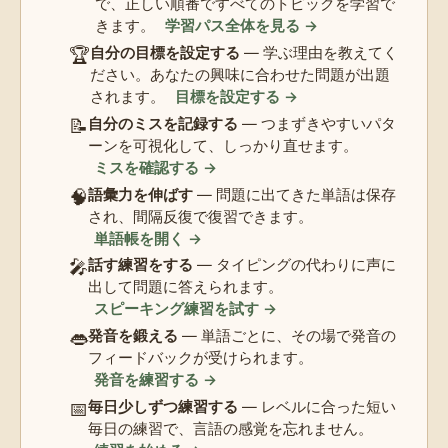
で、正しい順番ですべてのトピックを学習で
きます。
学習パス全体を見る →
🏆
自分の目標を設定する
— 学ぶ理由を教えてく
ださい。あなたの興味に合わせた問題が出題
されます。
目標を設定する →
📝
自分のミスを記録する
— つまずきやすいパタ
ーンを可視化して、しっかり直せます。
ミスを確認する →
🧠
語彙力を伸ばす
— 問題に出てきた単語は保存
され、間隔反復で復習できます。
単語帳を開く →
🎤
話す練習をする
— タイピングの代わりに声に
出して問題に答えられます。
スピーキング練習を試す →
👄
発音を鍛える
— 単語ごとに、その場で発音の
フィードバックが受けられます。
発音を練習する →
📅
毎日少しずつ練習する
— レベルに合った短い
毎日の練習で、言語の感覚を忘れません。