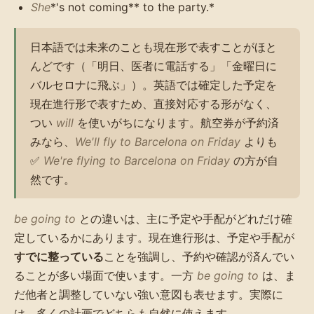
She
*'s not coming** to the party.*
日本語では未来のことも現在形で表すことがほと
んどです（「明日、医者に電話する」「金曜日に
バルセロナに飛ぶ」）。英語では確定した予定を
現在進行形で表すため、直接対応する形がなく、
つい
will
を使いがちになります。航空券が予約済
みなら、
We'll fly to Barcelona on Friday
よりも
✅
We're flying to Barcelona on Friday
の方が自
然です。
be going to
との違いは、主に予定や手配がどれだけ確
定しているかにあります。現在進行形は、予定や手配が
すでに整っている
ことを強調し、予約や確認が済んでい
ることが多い場面で使います。一方
be going to
は、ま
だ他者と調整していない強い意図も表せます。実際に
は、多くの計画でどちらも自然に使えます。