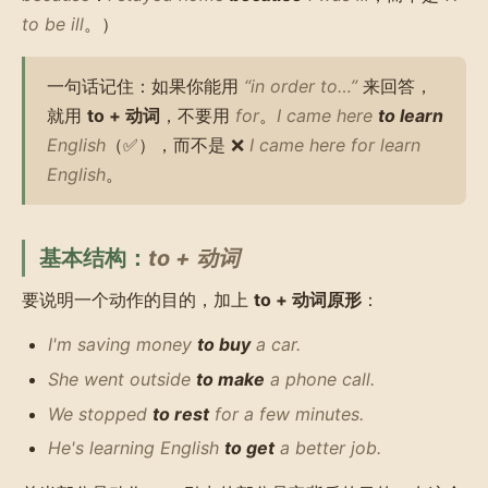
to be ill
。）
一句话记住：如果你能用
“in order to…”
来回答，
就用
to + 动词
，不要用
for
。
I came here
to learn
English
（✅），而不是 ❌
I came here for learn
English
。
基本结构：
to + 动词
要说明一个动作的目的，加上
to + 动词原形
：
I'm saving money
to buy
a car.
She went outside
to make
a phone call.
We stopped
to rest
for a few minutes.
He's learning English
to get
a better job.