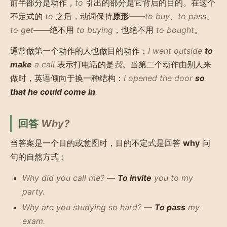
前半部分是动作，
to
引出的部分是它背后的目的。在这个
不定式的
to
之后，动词保持
原形
——
to buy
、
to pass
、
to get
——绝不用
to buying
，也绝不用
to bought
。
通常做第一个动作的人也做目的动作：
I went outside
to
make
a call
表示打电话的是
我
。当第二个动作由别人来
做时，英语倾向于换一种结构：
I opened the door
so
that he could come in
.
回答
Why?
当答案是一个目的或意图时，目的不定式是回答
why
问
句的自然方式：
Why did you call me?
—
To invite
you to my
party.
Why are you studying so hard?
—
To pass
my
exam.