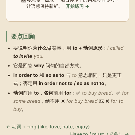
📅
让语感保持新鲜。
开始练习 →
要点回顾
要说明你
为什么
做某事，用
to + 动词原形
：
I called
to invite
you.
它是回答
why
问句的自然方式。
In order to
和
so as to
与
to
意思相同，只是更正
式；否定用
in order not to / so as not to
。
动词
前用
to
，
名词
前用
for
：✅
to buy bread
、✅
for
some bread
，绝不用 ❌
for buy bread
或 ❌
for to
buy
。
← 动词 + -ing (like, love, hate, enjoy)
Have to / must（义务） →