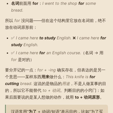
名词
前面用
for
：
I went to the shop
for
some
bread.
所以
for
没问题——但在这个结构里它放在名词前，绝不
放在动词原形前：
✅
I came here
to study
English.
❌
I came here
for
study
English.
✅
I came here
for
an English course.
（名词 → 用
for
是对的）
要分开记的一点：
for + -ing
确实存在，但表达的是另一
个意思——某样东西
用来
做什么：
This knife is
for
cutting
bread.
这说的是物品的
用途
，不是人做某事的目
的，所以它不能替代
to + 动词
。判断目的的小窍门：如
果后面要说的是某人想做的动作，就用
to + 动词原形
。
汉语常用“
为了
+ 动词/短语”表示目的，比如“为了买