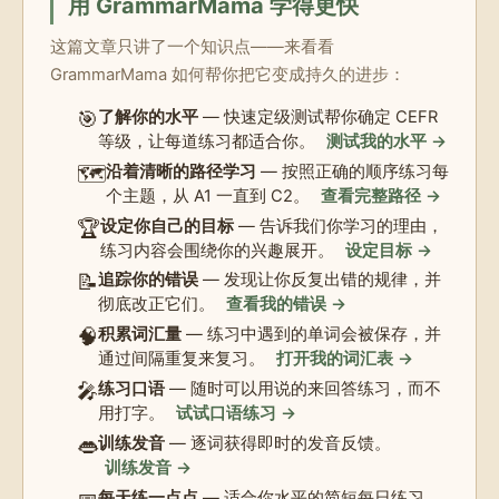
用 GrammarMama 学得更快
这篇文章只讲了一个知识点——来看看
GrammarMama 如何帮你把它变成持久的进步：
🎯
了解你的水平
— 快速定级测试帮你确定 CEFR
等级，让每道练习都适合你。
测试我的水平 →
🗺️
沿着清晰的路径学习
— 按照正确的顺序练习每
个主题，从 A1 一直到 C2。
查看完整路径 →
🏆
设定你自己的目标
— 告诉我们你学习的理由，
练习内容会围绕你的兴趣展开。
设定目标 →
📝
追踪你的错误
— 发现让你反复出错的规律，并
彻底改正它们。
查看我的错误 →
🧠
积累词汇量
— 练习中遇到的单词会被保存，并
通过间隔重复来复习。
打开我的词汇表 →
🎤
练习口语
— 随时可以用说的来回答练习，而不
用打字。
试试口语练习 →
👄
训练发音
— 逐词获得即时的发音反馈。
训练发音 →
每天练一点点
— 适合你水平的简短每日练习，