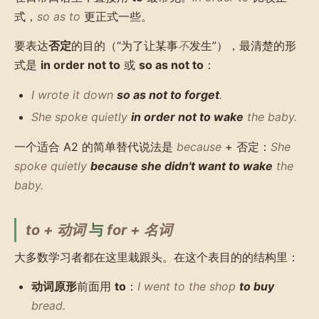
式，
so as to
更正式一些。
要表达
否定
的目的（“为了让某事
不
发生”），最清楚的形
式是
in order not to
或
so as not to
：
I wrote it down
so as not to forget
.
She spoke quietly
in order not to wake
the baby.
一个适合 A2 的简单替代说法是
because
+ 否定：
She
spoke quietly
because she didn't want to wake
the
baby.
to + 动词
与
for + 名词
大多数学习者都在这里栽跟头。在这个表目的的结构里：
动词原形
前面用
to
：
I went to the shop
to buy
bread.