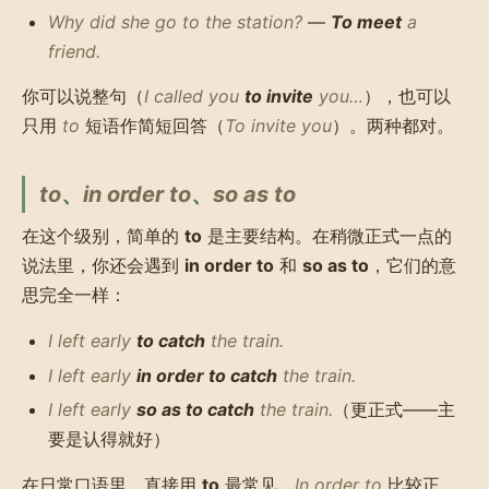
Why did she go to the station?
—
To meet
a
friend.
你可以说整句（
I called you
to invite
you…
），也可以
只用
to
短语作简短回答（
To invite you
）。两种都对。
to
、
in order to
、
so as to
在这个级别，简单的
to
是主要结构。在稍微正式一点的
说法里，你还会遇到
in order to
和
so as to
，它们的意
思完全一样：
I left early
to catch
the train.
I left early
in order to catch
the train.
I left early
so as to catch
the train.
（更正式——主
要是认得就好）
在日常口语里，直接用
to
最常见。
In order to
比较正