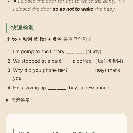
❌
I closed the door for not to wake the baby.
→ ✅
I closed the door
so as not to wake
the baby.
快速检测
用
to + 动词
或
for + 名词
补全每个句子：
I'm going to the library ____ ____ (study).
We stopped at a café ____ a coffee.（后面接名词）
Why did you phone her? — ____ ____ (say) thank
you.
He's saving up ____ ____ (buy) a new phone.
显示答案