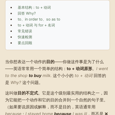
基本结构：to + 动词
回答 Why?
to、in order to、so as to
to + 动词 与 for + 名词
常见错误
快速检测
要点回顾
当你想表达一个动作的
目的
——你做这件事是为了什么
——英语常常用一个简单的结构：
to + 动词原形
。
I went
to the shop
to buy
milk.
这个小小的
to + 动词
回答的
是
Why?
这个问题。
这叫做
目的不定式
。它是这个级别最实用的结构之一，因
为它能把一个动作和它的目的合并到一个自然的句子里。
（如果要说原因或解释，而不是目的，英语通常用
because
：
I stayed home
because
I was ill
，而不是 ❌