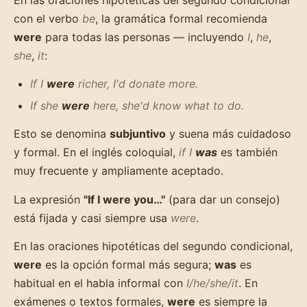
con el verbo
be
, la gramática formal recomienda
were
para todas las personas — incluyendo
I
,
he
,
she
,
it
:
If I
were
richer, I'd donate more.
If she
were
here, she'd know what to do.
Esto se denomina
subjuntivo
y suena más cuidadoso
y formal. En el inglés coloquial,
if I
was
es también
muy frecuente y ampliamente aceptado.
La expresión
"If I were you…"
(para dar un consejo)
está fijada y casi siempre usa
were
.
En las oraciones hipotéticas del segundo condicional,
were
es la opción formal más segura;
was
es
habitual en el habla informal con
I/he/she/it
. En
exámenes o textos formales,
were
es siempre la