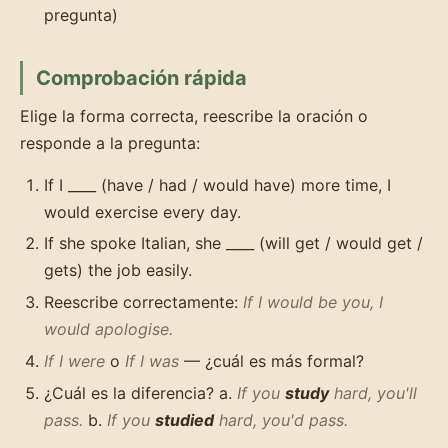
pregunta)
Comprobación rápida
Elige la forma correcta, reescribe la oración o
responde a la pregunta:
If I ____ (have / had / would have) more time, I
would exercise every day.
If she spoke Italian, she ____ (will get / would get /
gets) the job easily.
Reescribe correctamente:
If I would be you, I
would apologise.
If I were
o
If I was
— ¿cuál es más formal?
¿Cuál es la diferencia? a.
If you
study
hard, you'll
pass.
b.
If you
studied
hard, you'd pass.