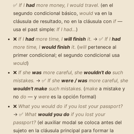
✅
If I
had
more money, I would travel.
(en el
segundo condicional básico,
would
va en la
cláusula de resultado, no en la cláusula con
if
—
usa el past simple:
If I had…
)
❌
If I
had
more time, I
will finish
it.
→ ✅
If I
had
more time, I
would finish
it.
(
will
pertenece al
primer condicional; el segundo condicional usa
would
)
❌
If she
was
more careful, she
wouldn't do
such
mistakes.
→ ✅
If she
were / was
more careful, she
wouldn't make
such mistakes.
(
make
a mistake y
no
do
— y
were
es la opción formal)
❌
What you would do if you lost your passport?
→ ✅
What
would you do
if you lost your
passport?
(el auxiliar modal se coloca antes del
sujeto en la cláusula principal para formar la