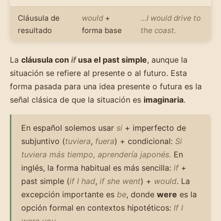
Cláusula de
would
+
…I would drive to
resultado
forma base
the coast.
La
cláusula con
if
usa el past simple
, aunque la
situación se refiere al presente o al futuro. Esta
forma pasada para una idea presente o futura es la
señal clásica de que la situación es
imaginaria
.
En español solemos usar
si
+ imperfecto de
subjuntivo (
tuviera
,
fuera
) + condicional:
Si
tuviera más tiempo, aprendería japonés.
En
inglés, la forma habitual es más sencilla:
if
+
past simple (
if I had
,
if she went
) +
would
. La
excepción importante es
be
, donde
were
es la
opción formal en contextos hipotéticos:
If I
were you…