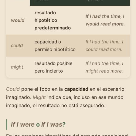
resultado
If I had the time, I
would
hipotético
would read more.
predeterminado
capacidad o
If I had the time, I
could
permiso hipotético
could read more.
resultado posible
If I had the time, I
might
pero incierto
might read more.
Could
pone el foco en la
capacidad
en el escenario
imaginado.
Might
indica que, incluso en ese mundo
imaginado, el resultado no está asegurado.
If I were
o
if I was
?
En las oraciones hipotéticas del segundo condicional