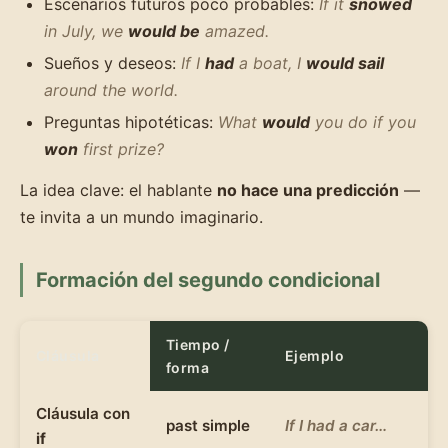
Escenarios futuros poco probables:
If it
snowed
in July, we
would be
amazed.
Sueños y deseos:
If I
had
a boat, I
would sail
around the world.
Preguntas hipotéticas:
What
would
you do if you
won
first prize?
La idea clave: el hablante
no hace una predicción
—
te invita a un mundo imaginario.
Formación del segundo condicional
Tiempo /
Cláusula
Ejemplo
forma
Cláusula con
past simple
If I had a car…
if