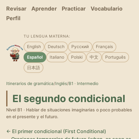
Revisar
Aprender
Practicar
Vocabulario
Perfil
TU LENGUA MATERNA:
English
Deutsch
Русский
Français
Español
Italiano
Polski
中文
Português
日本語
Itinerarios de gramática
/
Inglés
/
B1 · Intermedio
El segundo condicional
Nivel B1 · Hablar de situaciones imaginarias o poco probables
en el presente y el futuro.
← El primer condicional (First Conditional)
Oraciones temporales de futuro (when, as soon as,