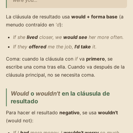
La cláusula de resultado usa
would + forma base
(a
menudo contraído en
'd
):
If she
lived
closer, we
would see
her more often.
If they
offered
me the job,
I'd take
it.
Coma: cuando la cláusula con
if
va
primero
, se
escribe una coma tras ella. Cuando va después de la
cláusula principal, no se necesita coma.
Would
o
wouldn't
en la cláusula de
resultado
Para hacer el resultado
negativo
, se usa
wouldn't
(would not):
If I
had
more money, I
wouldn't worry
so much.