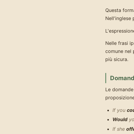
Questa forma
Nell'inglese
L'espressio
Nelle frasi 
comune nel 
più sicura.
Domande
Le domande 
proposizione
If you
co
Would
y
If she
off