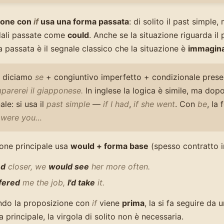
ione con
if
usa una forma passata
: di solito il past simple
ali passate come
could
. Anche se la situazione riguarda il 
 passata è il segnale classico che la situazione è
immagina
no diciamo
se
+ congiuntivo imperfetto + condizionale prese
parerei il giapponese.
In inglese la logica è simile, ma dop
le: si usa il
past simple
—
if I had
,
if she went
. Con
be
, la
I were you…
one principale usa
would + forma base
(spesso contratto 
ed
closer, we
would see
her more often.
fered
me the job,
I'd take
it.
ndo la proposizione con
if
viene
prima
, la si fa seguire da
 principale, la virgola di solito non è necessaria.