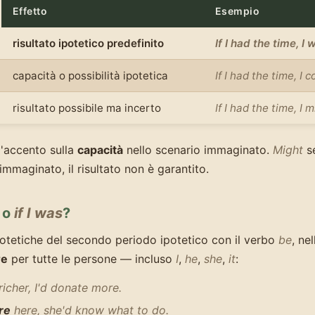
Effetto
Esempio
risultato ipotetico predefinito
If I had the time, I
capacità o possibilità ipotetica
If I had the time, I 
risultato possibile ma incerto
If I had the time, I
'accento sulla
capacità
nello scenario immaginato.
Might
se
mmaginato, il risultato non è garantito.
o
if I was
?
ipotetiche del secondo periodo ipotetico con il verbo
be
, ne
re
per tutte le persone — incluso
I
,
he
,
she
,
it
:
richer, I'd donate more.
re
here, she'd know what to do.