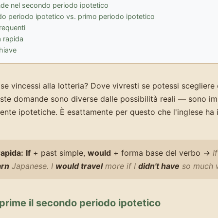
e nel secondo periodo ipotetico
o periodo ipotetico vs. primo periodo ipotetico
frequenti
a rapida
chiave
se vincessi alla lotteria? Dove vivresti se potessi scegliere
e domande sono diverse dalle possibilità reali — sono im
nte ipotetiche. È esattamente per questo che l'inglese ha 
apida:
If
+ past simple,
would
+ forma base del verbo →
I
arn
Japanese.
I
would travel
more if I
didn't have
so much 
rime il secondo periodo ipotetico