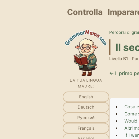
Controlla
Imparar
Percorsi di gr
Il s
Livello B1 · Pa
← Il primo pe
LA TUA LINGUA
MADRE:
English
Cosa e
Deutsch
Come s
Русский
Would 
Altri m
Français
If I we
Español