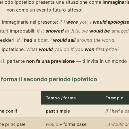
eriodo ipotetico presenta una situazione come
immaginaria
— non come un evento futuro atteso:
i immaginarie nel presente:
If I
were
you, I
would apologis
uturi improbabili:
If it
snowed
in July, we
would be
amazed
esideri:
If I
had
a boat, I
would sail
around the world.
ipotetiche:
What
would
you do if you
won
first prize?
: il parlante
non fa una previsione
— ti invita in un mondo
forma il secondo periodo ipotetico
one
Tempo / forma
Esempio
one con
if
past simple
If I had a c
ne principale
would
+ forma base
…I would dr