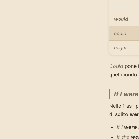
Modale
would
could
might
Could
pone l
quel mondo i
If I were
Nelle frasi 
di solito
we
If I
were
If she
we