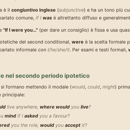
 è il
congiuntivo inglese
(
subjunctive
) e ha un tono più cu
 parlato comune,
if I
was
è altrettanto diffuso e generalment
ne
"If I were you…"
(per dare un consiglio) è fissa e usa qua
ipotetiche del second conditional,
were
è la scelta formale p
parlato informale con
I/he/she/it
. Per esami e testi formali,
 nel secondo periodo ipotetico
si formano mettendo il modale (
would
,
could
,
might
) prim
 principale:
uld
live anywhere,
where would
you
live
?
ou
mind
if I
asked
you a favour?
ered
you the role,
would
you
accept
it?