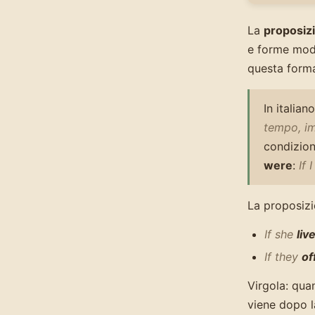
La
proposiz
e forme mod
questa forma
In italia
tempo, im
condiziona
were
:
If 
La proposizi
If she
liv
If they
of
Virgola: qua
viene dopo la