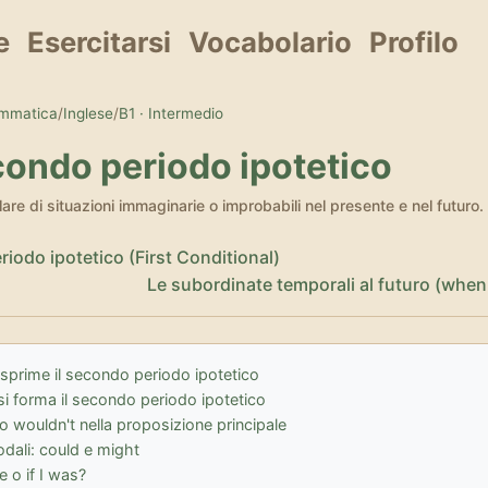
e
Esercitarsi
Vocabolario
Profilo
ammatica
/
Inglese
/
B1 · Intermedio
econdo periodo ipotetico
rlare di situazioni immaginarie o improbabili nel presente e nel futuro.
riodo ipotetico (First Conditional)
Le subordinate temporali al futuro (when
sprime il secondo periodo ipotetico
i forma il secondo periodo ipotetico
o wouldn't nella proposizione principale
odali: could e might
re o if I was?