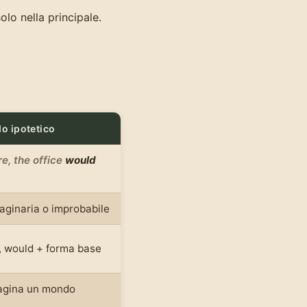
lo nella principale.
o ipotetico
e, the office
would
aginaria o improbabile
e, would + forma base
magina un mondo