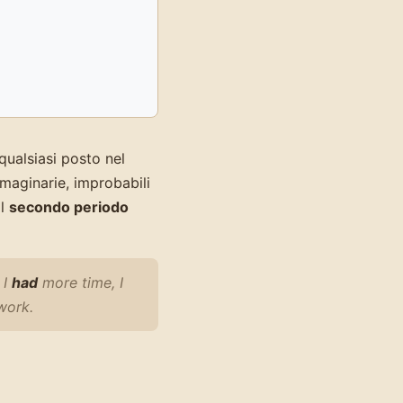
 qualsiasi posto nel
maginarie, improbabili
il
secondo periodo
f I
had
more time, I
work.