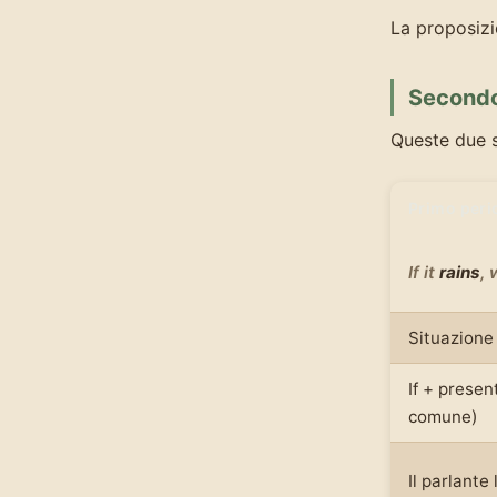
La proposiz
Secondo 
Queste due s
Primo peri
If it
rains
,
Situazione 
If + presen
comune)
Il parlante