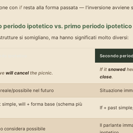
ione con
if
resta alla forma passata — l'inversione avviene so
periodo ipotetico vs. primo periodo ipotetico
trutture si somigliano, ma hanno significati molto diversi:
odo ipotetico
Secondo period
If it
snowed
her
 we
will cancel
the picnic.
close
.
reale/possibile nel futuro
Situazione imm
t simple, will + forma base (schema più
If + past simpl
Il parlante im
 lo considera possibile
ipotetico