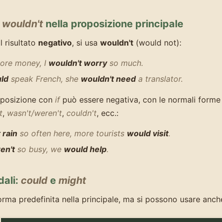
o
wouldn't
nella proposizione principale
l risultato
negativo
, si usa
wouldn't
(would not):
re money, I
wouldn't worry
so much.
ld
speak French, she
wouldn't need
a translator.
oposizione con
if
può essere negativa, con le normali forme
t
,
wasn't/weren't
,
couldn't
, ecc.:
 rain
so often here, more tourists
would visit
.
en't
so busy, we
would help
.
dali:
could
e
might
orma predefinita nella principale, ma si possono usare anc