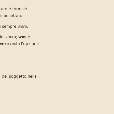
rato e formale.
e accettato.
si sempre
were
.
iù sicura;
was
è
were
resta l'opzione
a del soggetto nella