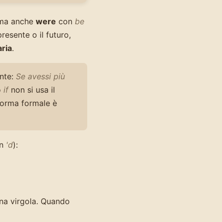
, ma anche
were
con
be
presente o il futuro,
ria
.
nte:
Se avessi più
o
if
non si usa il
 forma formale è
in
'd
):
 una virgola. Quando