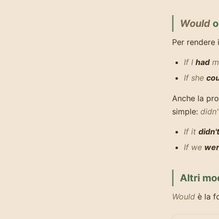
Would
Per rendere i
If I
had
mo
If she
cou
Anche la pr
simple:
didn'
If it
didn't
If we
wer
Altri mo
Would
è la f