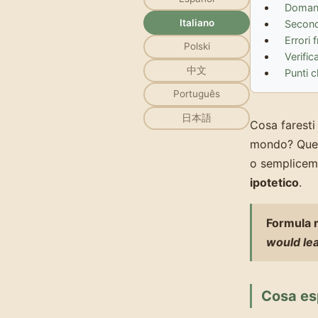
Domand
Italiano
Second
Errori 
Polski
Verific
中文
Punti 
Português
日本語
Cosa faresti 
mondo? Quest
o sempliceme
ipotetico
.
Formula r
would le
Cosa esp