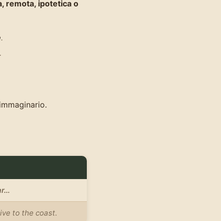
, remota, ipotetica o
e
.
.
 immaginario.
ar…
ive to the coast.