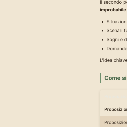
Il secondo p
improbabile
Situazion
Scenari f
Sogni e d
Domande 
L'idea chiave
Come si 
Proposizi
Proposizi
Proposizio