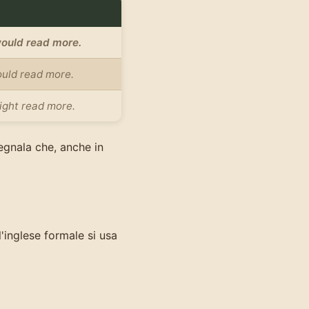
 would read more.
could read more.
 might read more.
gnala che, anche in
ll'inglese formale si usa