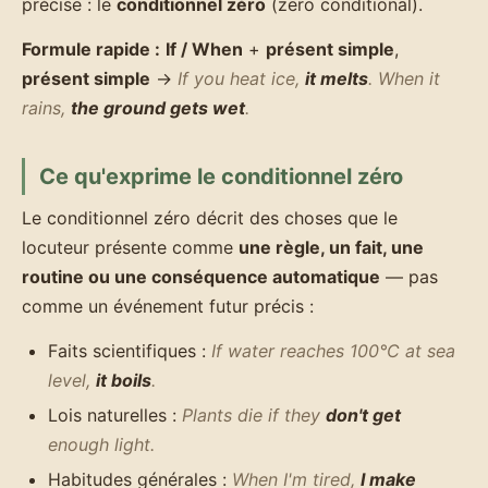
précise : le
conditionnel zéro
(zero conditional).
Formule rapide :
If / When
+
présent simple
,
présent simple
→
If you heat ice,
it melts
.
When it
rains,
the ground gets wet
.
Ce qu'exprime le conditionnel zéro
Le conditionnel zéro décrit des choses que le
locuteur présente comme
une règle, un fait, une
routine ou une conséquence automatique
— pas
comme un événement futur précis :
Faits scientifiques :
If water reaches 100°C at sea
level,
it boils
.
Lois naturelles :
Plants die if they
don't get
enough light.
Habitudes générales :
When I'm tired,
I make