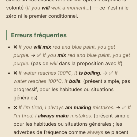
volonté (
If you
will
wait a moment…
) — ce n'est ni le
zéro ni le premier conditionnel.
Erreurs fréquentes
❌
If you
will mix
red and blue paint, you get
purple.
→ ✅
If you
mix
red and blue paint, you get
purple.
(pas de
will
dans la proposition avec
if
)
❌
If water reaches 100°C, it
is boiling
.
→ ✅
If
water reaches 100°C, it
boils
.
(présent simple, pas
progressif, pour les habitudes ou situations
générales)
❌
If I'm tired, I always
am making
mistakes.
→ ✅
If
I'm tired, I
always make
mistakes.
(présent simple
pour les habitudes ou situations générales ; les
adverbes de fréquence comme
always
se placent