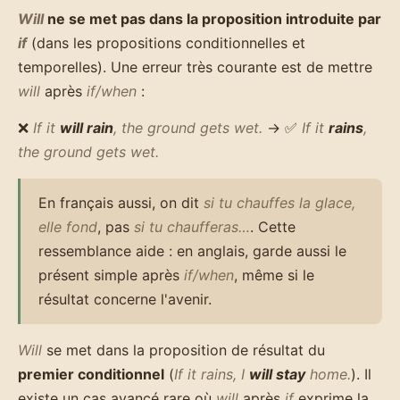
Will
ne se met pas dans la proposition introduite par
if
(dans les propositions conditionnelles et
temporelles). Une erreur très courante est de mettre
will
après
if/when
:
❌
If it
will rain
, the ground gets wet.
→ ✅
If it
rains
,
the ground gets wet.
En français aussi, on dit
si tu chauffes la glace,
elle fond
, pas
si tu chaufferas…
. Cette
ressemblance aide : en anglais, garde aussi le
présent simple après
if/when
, même si le
résultat concerne l'avenir.
Will
se met dans la proposition de résultat du
premier conditionnel
(
If it rains, I
will stay
home.
). Il
existe un cas avancé rare où
will
après
if
exprime la