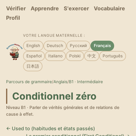
Vérifier
Apprendre
S'exercer
Vocabulaire
Profil
VOTRE LANGUE MATERNELLE :
English
Deutsch
Русский
Français
Español
Italiano
Polski
中文
Português
日本語
Parcours de grammaire
/
Anglais
/
B1 · Intermédiaire
Conditionnel zéro
Niveau B1 · Parler de vérités générales et de relations de
cause à effet.
← Used to (habitudes et états passés)
Le premier conditionnel (First Conditional) →