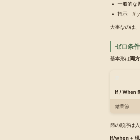
一般的な
指示：
If 
大事なのは、
ゼロ条件
基本形は
両方
節
If / When
結果節
節の順序は入
If/when 