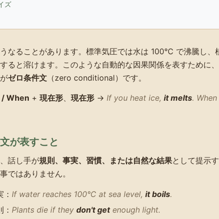
イズ
うなることがあります。標準気圧では水は 100°C で沸騰し
すると溶けます。このような自動的な因果関係を表すために、
が
ゼロ条件文
（zero conditional）です。
f / When
+
現在形
、
現在形
→
If you heat ice,
it melts
.
When i
文が表すこと
、話し手が
規則、事実、習慣、または自然な結果
として提示す
事ではありません。
実：
If water reaches 100°C at sea level,
it boils
.
則：
Plants die if they
don't get
enough light.