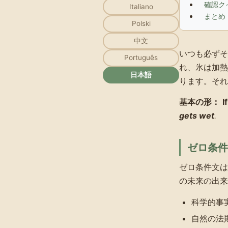
確認ク
Italiano
まとめ
Polski
中文
いつも必ずそ
Português
れ、氷は加熱
日本語
ります。それ
基本の形：
I
gets wet
.
ゼロ条件
ゼロ条件文は
の未来の出来
科学的事
自然の法