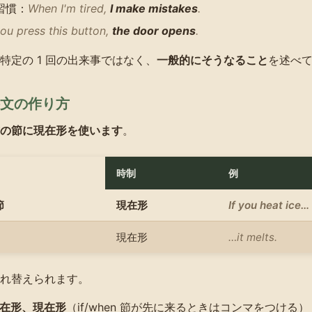
習慣：
When I'm tired,
I make mistakes
.
you press this button,
the door opens
.
特定の 1 回の出来事ではなく、
一般的にそうなること
を述べ
文の作り方
の節に現在形を使います
。
時制
例
節
現在形
If you heat ice…
現在形
…it melts.
れ替えられます。
+ 現在形、現在形
（if/when 節が先に来るときはコンマをつける