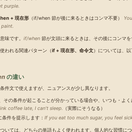
t purple.
when + 現在形
（if/when 節が後に来るときはコンマ不要）
You
 paint.
意味です。
if/when
節が文頭に来るときは、その後にコンマを
使われる関連パターン（
if + 現在形、命令文
）については、以
en
の違い
条件文で使えますが、ニュアンスが少し異なります。
、その条件が起こることが分かっている場合や、いつも・よく
nk coffee late, I can't sleep.
（実際にそうなる）
に条件を提示します：
If you eat too much sugar, you feel sick
ついては、どちらの単語もよく使われます。個人的な習慣につ