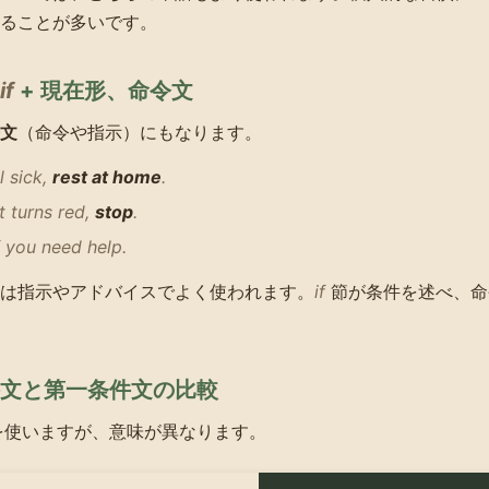
ることが多いです。
if
+ 現在形、命令文
文
（命令や指示）にもなります。
l sick,
rest at home
.
ht turns red,
stop
.
 you need help.
は指示やアドバイスでよく使われます。
if
節が条件を述べ、命
文と第一条件文の比較
使いますが、意味が異なります。