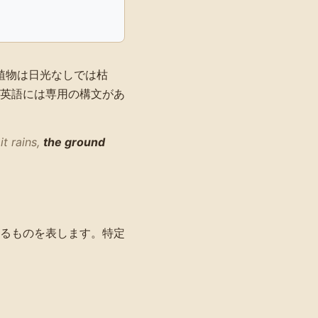
、植物は日光なしでは枯
英語には専用の構文があ
t rains,
the ground
るものを表します。特定