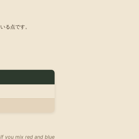
ている点です。
）
If you mix red and blue