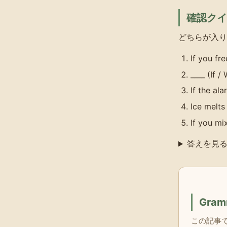
確認クイ
どちらが入り
If you fre
____ (If 
If the ala
Ice melts 
If you mi
答えを見
Gra
この記事で