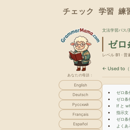
チェック
学習
練
文法学習パス
/
ゼロ
レベル B1 
← Used 
あなたの母語：
English
ゼロ条
Deutsch
ゼロ条
Русский
If と 
指示文：
Français
ゼロ条
Español
よくあ