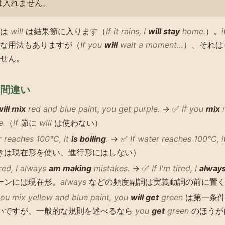
は入れません。
では
will
は結果節に入ります（
If it rains, I
will stay
home.
）。
i
な用法もありますが（
If you
will
wait a moment…
）、それは
せん。
間違い
will mix
red and blue paint, you get purple.
→ ✅
If you
mix
r
e.
（
if
節に
will
は使わない）
r reaches 100°C, it
is boiling
.
→ ✅
If water reaches 100°C, 
きは現在形を使い、進行形にはしない）
tired, I always
am making
mistakes.
→ ✅
If I'm tired, I
alway
ーンには現在形。
always
などの頻度副詞は実義動詞の前に置
you mix yellow and blue paint, you
will get
green
は第一条件
いですが、一般的な規則を述べるなら
you
get
green
のほうが