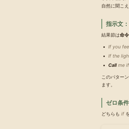
自然に聞こえ
指示文：
結果節は
命令
If you fee
If the lig
Call
me if
このパターン
ます。
ゼロ条件
どちらも
if
を