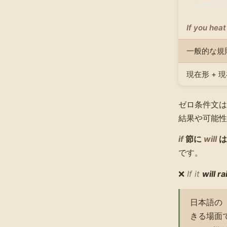
ゼロ条件文
If you heat
一般的な規
現在形 + 
ゼロ条件文は
結果や可能性
if
節に
will
は
です。
❌
If it
will ra
日本語の
きる場面