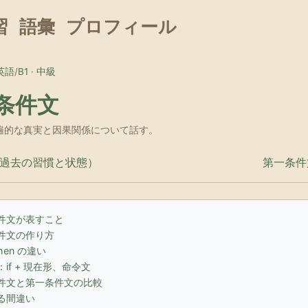
習
語彙
プロフィール
英語
/
B1 · 中級
条件文
· 普遍的な真実と因果関係について話す。
to（過去の習慣と状態）
第一条件文 (
件文が表すこと
件文の作り方
when の違い
if + 現在形、命令文
件文と第一条件文の比較
る間違い