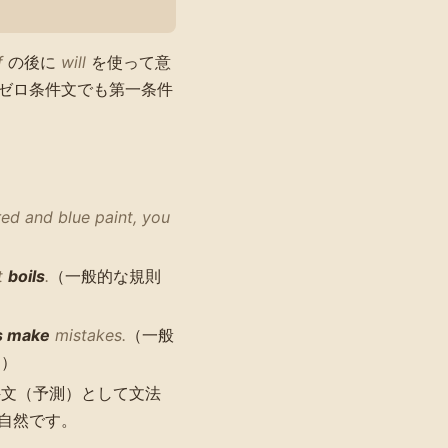
f
の後に
will
を使って意
ゼロ条件文でも第一条件
ed and blue paint, you
it
boils
.
（一般的な規則
s make
mistakes.
（一般
く）
文（予測）として文法
自然です。