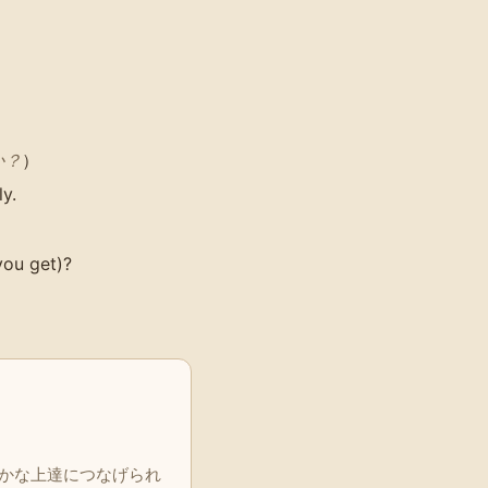
か？
）
ly.
you get)?
確かな上達につなげられ