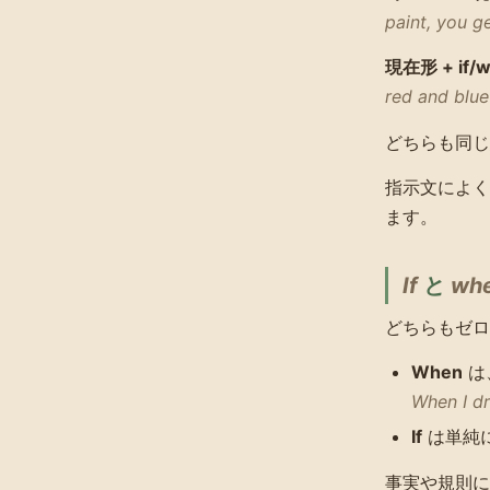
paint, you ge
現在形 + if/
red and blue
どちらも同じ
指示文によく
ます。
If
と
wh
どちらもゼロ
When
は
When I dri
If
は単純
事実や規則に