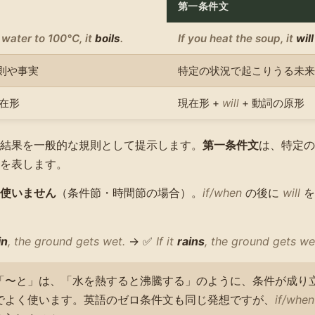
第一条件文
 water to 100°C, it
boils
.
If you heat the soup, it
wil
則や事実
特定の状況で起こりうる未来
現在形
現在形 +
will
+ 動詞の原形
結果を一般的な規則として提示します。
第一条件文
は、特定の
を表します。
使いません
（条件節・時間節の場合）。
if/when
の後に
will
を
in
, the ground gets wet.
→ ✅
If it
rains
, the ground gets we
「〜と」は、「水を熱すると沸騰する」のように、条件が成り
でよく使います。英語のゼロ条件文も同じ発想ですが、
if/when