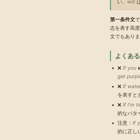
い、
will
第一条件文
志を表す高度
文でもありま
よくある
❌
If you
get purpl
❌
If wate
を表すと
❌
If I'm 
的なパタ
注意：
If 
的に正し