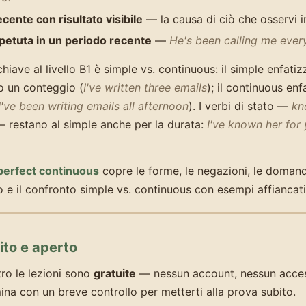
recente con risultato visibile
— la causa di ciò che osservi 
petuta in un periodo recente
—
He's been calling me ever
chiave al livello B1 è simple vs. continuous: il simple enfatiz
o un conteggio (
I've written three emails
); il continuous enf
I've been writing emails all afternoon
). I verbi di stato —
kn
 restano al simple anche per la durata:
I've known her for 
perfect continuous
copre le forme, le negazioni, le domand
to e il confronto simple vs. continuous con esempi affiancati
ito e aperto
tro le lezioni sono
gratuite
— nessun account, nessun acces
na con un breve controllo per metterti alla prova subito.