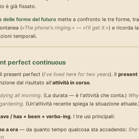
 è già fissato.
 delle forme del futuro
mette a confronto le tre forme, tra
ontanea (
«The phone's ringing.» — «I'll get it.»
) e ricorda l
izioni temporali.
ent perfect continuous
il present perfect (
I've lived here for two years
). Il
present 
nzione dal risultato all'
attività in corso
.
udying all morning.
(La durata — è l'attività che conta.)
Why 
gardening.
(Un'attività recente spiega la situazione attuale.
ave / has + been + verbo-ing
. I tre usi principali:
no a ora
— da quanto tempo qualcosa sta accadendo:
She'
0.