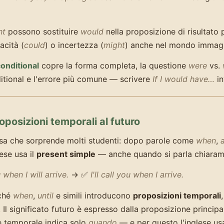
ht
possono sostituire
would
nella proposizione di risultato
acità (
could
) o incertezza (
might
) anche nel mondo immagi
onditional
copre la forma completa, la questione
were
vs.
tional e l'errore più comune — scrivere
If I would have…
in
roposizioni temporali al futuro
sa che sorprende molti studenti: dopo parole come
when
,
glese usa il
present simple
— anche quando si parla chiarame
u when I will arrive.
→ ✅
I'll call you when I arrive.
ché
when
,
until
e simili introducono
proposizioni temporali
 Il significato futuro è espresso dalla proposizione principa
e temporale indica solo
quando
— e per questo l'inglese usa