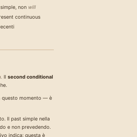
 simple, non
will
present continuous
recenti
a.
Il
second conditional
che.
 in questo momento — è
to. Il past simple nella
ando e non prevedendo.
ivo indica: questa è