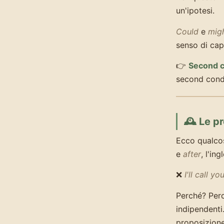
un'ipotesi.
Could
e
mig
senso di cap
👉
Second c
second condi
🕰️ Le p
Ecco qualco
e
after
, l'in
❌
I'll call yo
Perché? Per
indipendenti.
proposizion