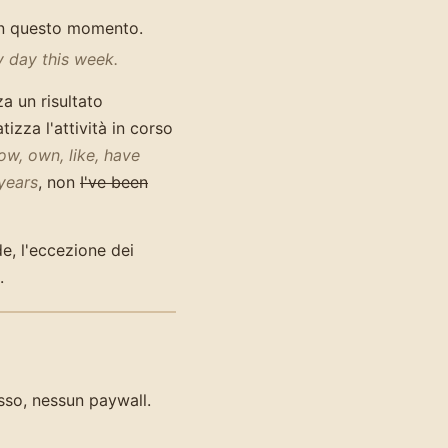
in questo momento.
y day this week.
za un risultato
atizza l'attività in corso
ow, own, like, have
years
, non
I've been
e, l'eccezione dei
.
so, nessun paywall.