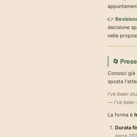
appuntamento
👉
Revisione
decisione sp
nelle propos
🔄 Pres
Conosci già 
sposta l'atte
I've been st
— I've been 
La forma è
h
Durata fi
since 202