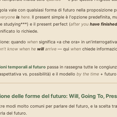
gola vale con qualsiasi forma di futuro nella proposizione p
everyone
is
here.
Il present simple è l'opzione predefinita, m
re studying***) e il present perfect (
after you
have finishe
nificato lo richiede.
zione: quando
when
significa «a che ora» in un'interrogativa
don't know when he
will
arrive
— qui
when
chiede informazio
oni temporali al futuro
passa in rassegna tutte le congiunzi
spettativa vs. possibilità) e il modello
by the time
+ futuro 
ione delle forme del futuro: Will, Going To, Pr
tre modi molto comuni per parlare del futuro, e la scelta tr
rla del futuro.