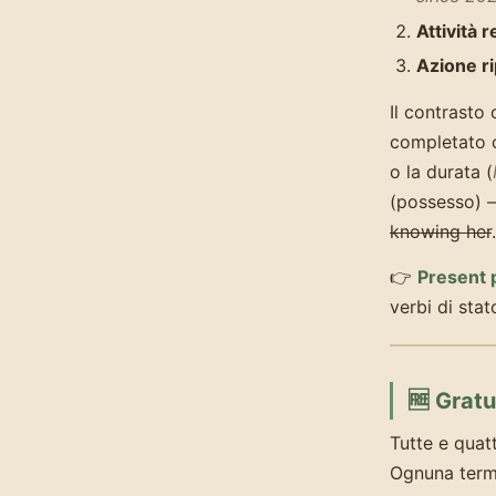
Attività 
Azione ri
Il contrasto 
completato 
o la durata (
(possesso) —
knowing her
.
👉
Present 
verbi di sta
🆓 Gratu
Tutte e quat
Ognuna termi