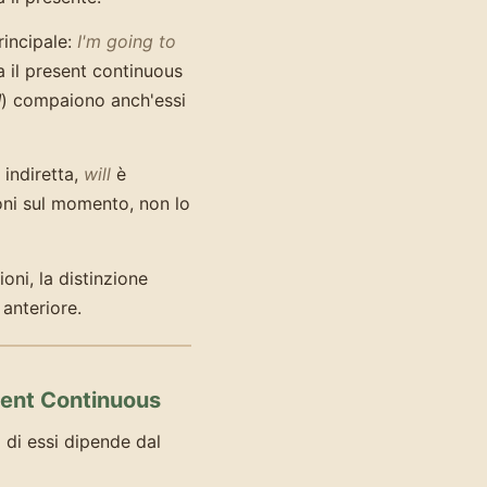
rincipale:
I'm going to
a il present continuous
d
) compaiono anch'essi
 indiretta,
will
è
ni sul momento, non lo
oni, la distinzione
anteriore.
esent Continuous
a di essi dipende dal