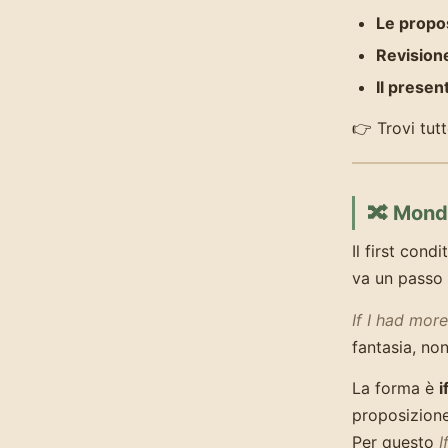
Le propos
Revisione
Il presen
👉 Trovi tut
🔀 Mondi
Il first condi
va un passo 
If I had mor
fantasia, non
La forma è
i
proposizion
Per questo
I