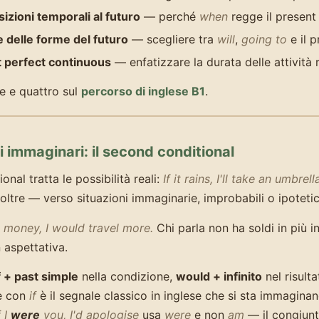
izioni temporali al futuro
— perché
when
regge il present
 delle forme del futuro
— scegliere tra
will
,
going to
e il 
t perfect continuous
— enfatizzare la durata delle attività 
te e quattro sul
percorso di inglese B1
.
 immaginari: il second conditional
tional tratta le possibilità reali:
If it rains, I'll take an umbrell
oltre — verso situazioni immaginarie, improbabili o ipoteti
e money, I would travel more.
Chi parla non ha soldi in più
 aspettativa.
f + past simple
nella condizione,
would + infinito
nel risulta
e con
if
è il segnale classico in inglese che si sta immagin
f I
were
you, I'd apologise
usa
were
e non
am
— il congiunt