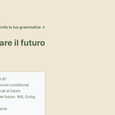
rolla la tua grammatica →
re il futuro
i B1
econd conditional
ali al futuro
el futuro: Will, Going
nuous