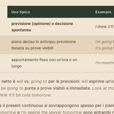
Uso tipico
Esempio
previsione (opinione) o decisione
I think it'll
spontanea
piano deciso in anticipo; previsione
I'm going 
o
basata su prove visibili
it's going t
appuntamento fisso con un'ora o un
I'm meetin
luogo
ù netto è
will
vs.
going to
per le previsioni:
will
esprime un'o
;
be going to
punta a prove visibili e immediate.
Look at tho
think it'll be cold tomorrow.
 il present continuous si sovrappongono spesso per i pia
tomorrow
e
I'm seeing the lawyer tomorrow
sono entrambi n