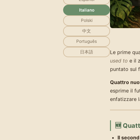
Italiano
Polski
中文
Português
Le prime qua
日本語
used to
e il 
puntato sul f
Quattro nuov
esprime il f
enfatizzare l
🆕 Quatt
Il second