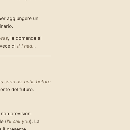
 per aggiungere un
nario.
was
, le domande al
vece di
If I had…
as soon as
,
until
,
before
nte del futuro.
, non previsioni
le (
I'll call you
). La
 il presente.