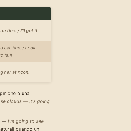
 be fine. / I'll get it.
to call him. / Look —
o fall!
g her at noon.
pinione o una
se clouds — it's going
ni —
I'm going to see
aturali quando un