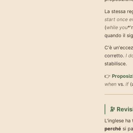
La stessa re
start once 
(
while you
*'
quando il sig
C'è un'ecce
corretto.
I 
stabilisce.
👉
Proposizi
when
vs.
if
(a
🔭 Revis
L'inglese ha 
perché
si pa