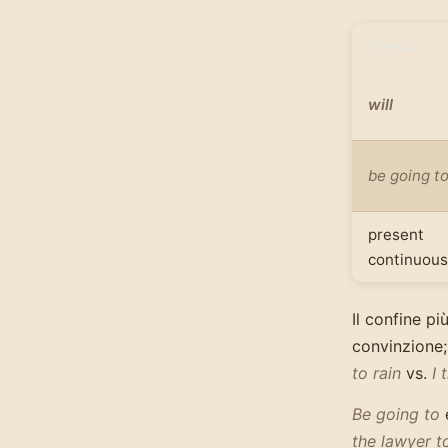
Forma
will
be going t
present
continuous
Il confine pi
convinzione
to rain
vs.
I 
Be going to
e
the lawyer 