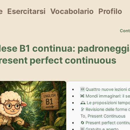
e
Esercitarsi
Vocabolario
Profilo
Cont
glese B1 continua: padroneggia
 present perfect continuous
🆕 Quattro nuove lezioni d
🔀 Mondi immaginari: il s
🕰️ Le proposizioni tempor
🔭 Revisione delle forme d
To, Present Continuous
🔄 Present perfect conti
🆓 Gratuito e aperto