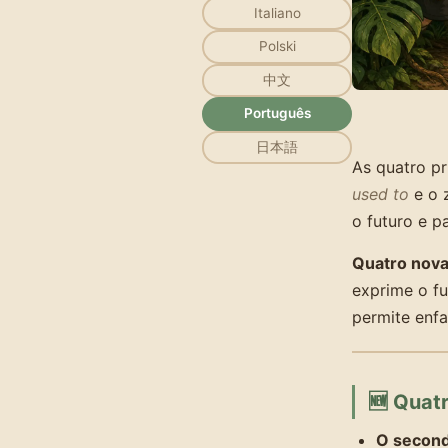
Italiano
Polski
中文
Português
日本語
As quatro pr
used to
e o 
o futuro e p
Quatro novas
exprime o fu
permite enfa
🆕 Quatr
O second