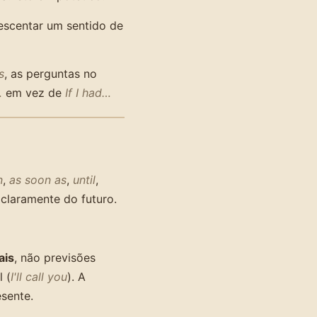
escentar um sentido de
s
, as perguntas no
…
em vez de
If I had…
n
,
as soon as
,
until
,
laramente do futuro.
ais
, não previsões
 (
I'll call you
). A
esente.