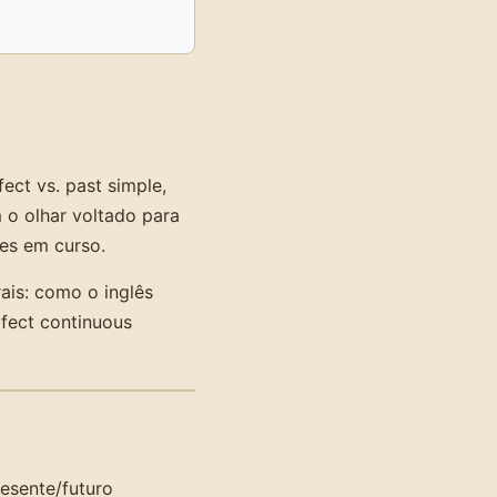
ect vs. past simple,
 o olhar voltado para
des em curso.
is: como o inglês
rfect continuous
esente/futuro