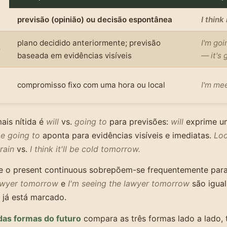
previsão (opinião) ou decisão espontânea
I think i
plano decidido anteriormente; previsão
I'm goi
o
baseada em evidências visíveis
— it's g
compromisso fixo com uma hora ou local
I'm mee
mais nítida é
will
vs.
going to
para previsões:
will
exprime um
e going to
aponta para evidências visíveis e imediatas.
Loo
 rain
vs.
I think it'll be cold tomorrow.
e o present continuous sobrepõem-se frequentemente par
lawyer tomorrow
e
I'm seeing the lawyer tomorrow
são igua
 já está marcado.
das formas do futuro
compara as três formas lado a lado, 