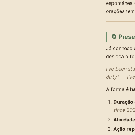
espontânea 
orações tem
🔄 Pres
Já conhece o
desloca o f
I've been st
dirty? — I'v
A forma é
h
Duração 
since 202
Atividade
Ação rep