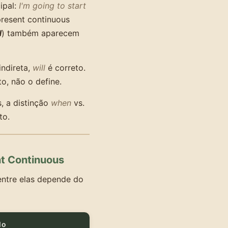
ipal:
I'm going to start
present continuous
d
) também aparecem
indireta,
will
é correto.
, não o define.
, a distinção
when
vs.
to.
nt Continuous
 entre elas depende do
lo