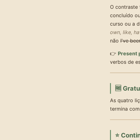
O contraste 
concluído o
curso ou a d
own, like, h
não
I've bee
👉
Present 
verbos de e
🆓 Gratu
As quatro li
termina com 
⭐ Conti