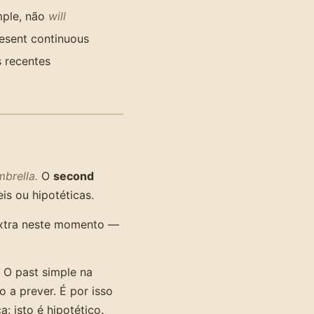
mple, não
will
esent continuous
s recentes
umbrella.
O
second
s ou hipotéticas.
extra neste momento —
 O past simple na
o a prever. É por isso
: isto é hipotético.