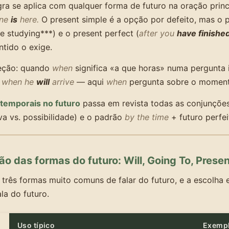
a se aplica com qualquer forma de futuro na oração princ
one
is
here.
O present simple é a opção por defeito, mas o 
re studying***) e o present perfect (
after you
have finishe
tido o exige.
eção: quando
when
significa «a que horas» numa pergunta 
w when he
will
arrive
— aqui
when
pergunta sobre o momento
temporais no futuro
passa em revista todas as conjunções
va vs. possibilidade) e o padrão
by the time
+ futuro perfei
ão das formas do futuro: Will, Going To, Prese
 três formas muito comuns de falar do futuro, e a escolha
la do futuro.
Uso típico
Exemp