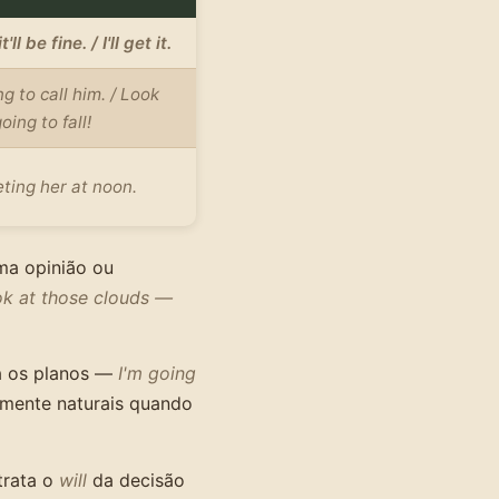
t'll be fine. / I'll get it.
ng to call him. / Look
oing to fall!
ting her at noon.
a opinião ou
k at those clouds —
a os planos —
I'm going
lmente naturais quando
trata o
will
da decisão