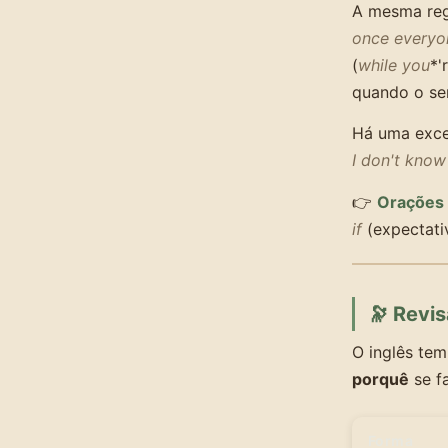
A mesma regr
once every
(
while you
*'
quando o sen
Há uma exc
I don't kno
👉
Orações 
if
(expectati
🔭 Revis
O inglês tem
porquê
se fa
Forma