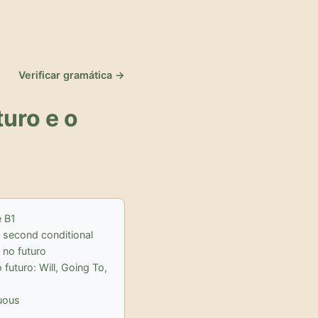
Verificar gramática →
turo e o
e B1
 second conditional
 no futuro
futuro: Will, Going To,
nuous