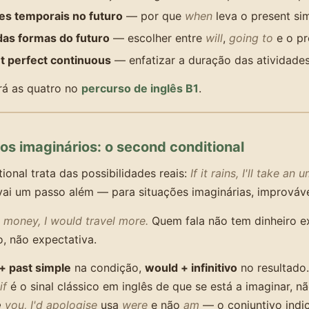
es temporais no futuro
— por que
when
leva o present si
das formas do futuro
— escolher entre
will
,
going to
e o pr
t perfect continuous
— enfatizar a duração das atividade
rá as quatro no
percurso de inglês B1
.
os imaginários: o second conditional
tional trata das possibilidades reais:
If it rains, I'll take an 
ai um passo além — para situações imaginárias, improvávei
e money, I would travel more.
Quem fala não tem dinheiro 
, não expectativa.
 + past simple
na condição,
would + infinitivo
no resultado.
if
é o sinal clássico em inglês de que se está a imaginar, nã
e
you, I'd apologise
usa
were
e não
am
— o conjuntivo indica