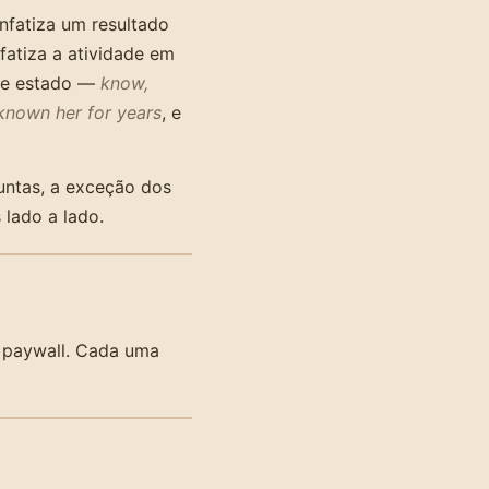
enfatiza um resultado
nfatiza a atividade em
 de estado —
know,
 known her for years
, e
untas, a exceção dos
lado a lado.
 paywall. Cada uma