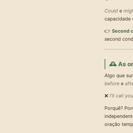
Could
e
mig
capacidade 
👉
Second c
second condi
🕰️ As o
Algo que su
before
e
aft
❌
I'll call yo
Porquê? Po
independente
oração temp