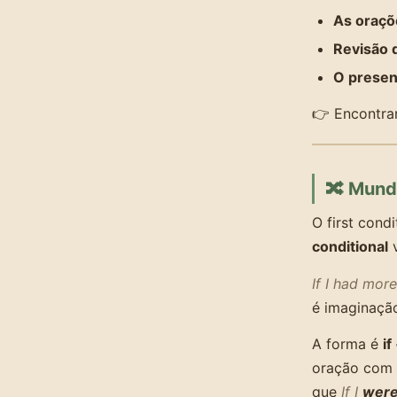
As oraçõ
Revisão 
O presen
👉 Encontra
🔀 Mund
O first condi
conditional
v
If I had mor
é imaginação
A forma é
if
oração com
que
If I
wer