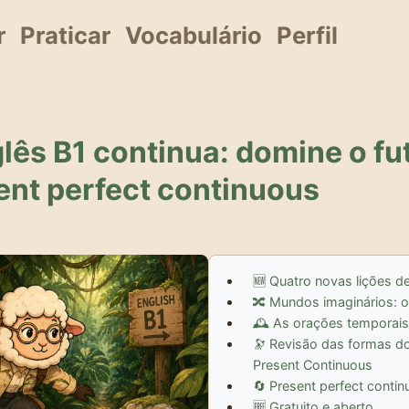
r
Praticar
Vocabulário
Perfil
glês B1 continua: domine o fu
ent perfect continuous
🆕 Quatro novas lições d
🔀 Mundos imaginários: o
🕰️ As orações temporais
🔭 Revisão das formas do 
Present Continuous
🔄 Present perfect conti
🆓 Gratuito e aberto