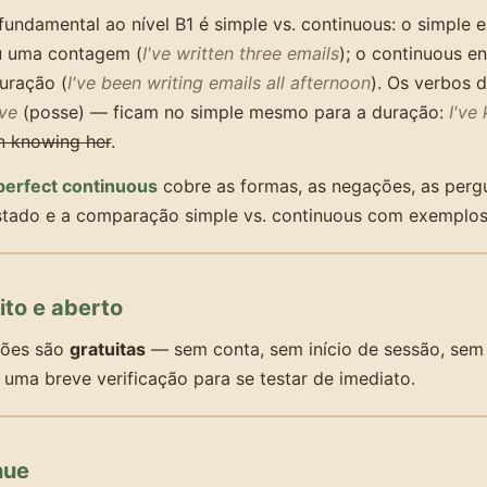
fundamental ao nível B1 é simple vs. continuous: o simple 
u uma contagem (
I've written three emails
); o continuous e
uração (
I've been writing emails all afternoon
). Os verbos
ave
(posse) — ficam no simple mesmo para a duração:
I've
n knowing her
.
perfect continuous
cobre as formas, as negações, as perg
stado e a comparação simple vs. continuous com exemplos 
ito e aberto
ções são
gratuitas
— sem conta, sem início de sessão, sem
uma breve verificação para se testar de imediato.
nue