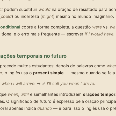
ht
podem substituir
would
na oração de resultado para acr
(
could
) ou incerteza (
might
) mesmo no mundo imaginário.
onditional
cobre a forma completa, a questão
were
vs.
wa
tional e o erro mais frequente — escrever
If I would have
rações temporais no futuro
rpreende muitos estudantes: depois de palavras como
whe
er
, o inglês usa o
present simple
— mesmo quando se fala c
u when I will arrive.
→ ✅
I'll call you when I arrive.
rque
when
,
until
e semelhantes introduzem
orações tempor
s. O significado de futuro é expresso pela oração principal
oral apenas indica
quando
— e para isso o inglês usa o pr