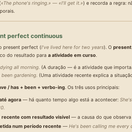
(
«The phone's ringing.» — «I'll get it.»
) e recorda a regra: 
porais.
ent perfect continuous
 present perfect (
I've lived here for two years
). O
present
oco do resultado para
a atividade em curso
.
udying all morning.
(A duração — é a atividade que importa
e been gardening.
(Uma atividade recente explica a situação
ave / has + been + verbo-ing
. Os três usos principais:
até agora
— há quanto tempo algo está a acontecer:
She's
0.
 recente com resultado visível
— a causa do que observa
etida num período recente
—
He's been calling me every 