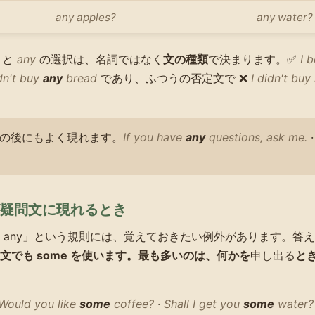
any apples?
any water?
と
any
の選択は、名詞ではなく
文の種類
で決まります。✅
I 
idn't buy
any
bread
であり、ふつうの否定文で ❌
I didn't bu
の後にもよく現れます。
If you have
any
questions, ask me.
疑問文に現れるとき
 any」という規則には、覚えておきたい例外があります。答え
問文でも
some
を使います。最も多いのは、何かを
申し出る
と
Would you like
some
coffee?
·
Shall I get you
some
water?