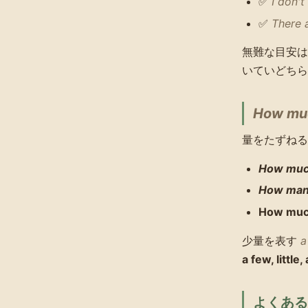
✅
I don'
✅
There 
無難な目安は
いていどち
How mu
量をたずね
How mu
How ma
How mu
少量を表す
a
a few, little, 
よくある