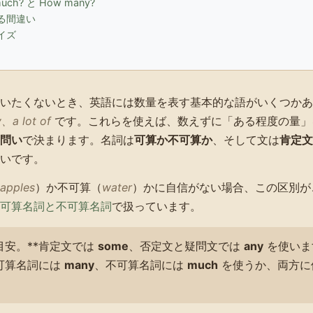
uch? と How many?
る間違い
イズ
いたくないとき、英語には数量を表す基本的な語がいくつかあ
a lot of
です。これらを使えば、数えずに「ある程度の量」
問い
で決まります。名詞は
可算か不可算か
、そして文は
肯定文
いです。
apples
）か不可算（
water
）かに自信がない場合、この区別が
可算名詞と不可算名詞
で扱っています。
目安。**肯定文では
some
、否定文と疑問文では
any
を使いま
可算名詞には
many
、不可算名詞には
much
を使うか、両方に