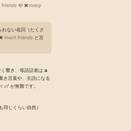
friends
や ❌
many
られない名詞（たくさ
❌
much friends
と言
硬く響き、母語話者は
a
書き言葉や、主語になる
ot of
が無難です。
も同じくらい自然）