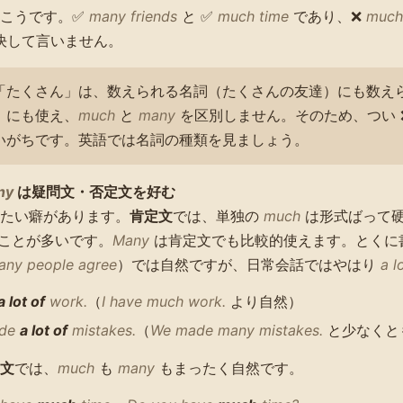
はこうです。✅
many friends
と ✅
much time
であり、❌
much 
決して言いません。
「たくさん」は、数えられる名詞（たくさんの友達）にも数え
）にも使え、
much
と
many
を区別しません。そのため、つい 
いがちです。英語では名詞の種類を見ましょう。
ny
は疑問文・否定文を好む
たい癖があります。
肯定文
では、単独の
much
は形式ばって
ことが多いです。
Many
は肯定文でも比較的使えます。とくに
any people agree
）では自然ですが、日常会話ではやはり
a l
a lot of
work.
（
I have much work.
より自然）
ade
a lot of
mistakes.
（
We made many mistakes.
と少なくと
文
では、
much
も
many
もまったく自然です。