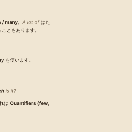
 / many
。
A lot of
はた
ることもあります。
ny
を使います。
ch
is it?
それは
Quantifiers (few,