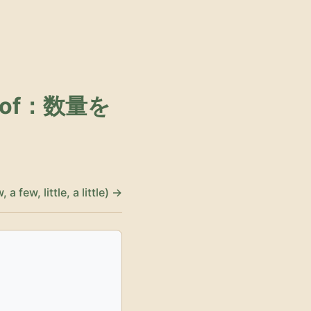
t of：数量を
 few, little, a little) →