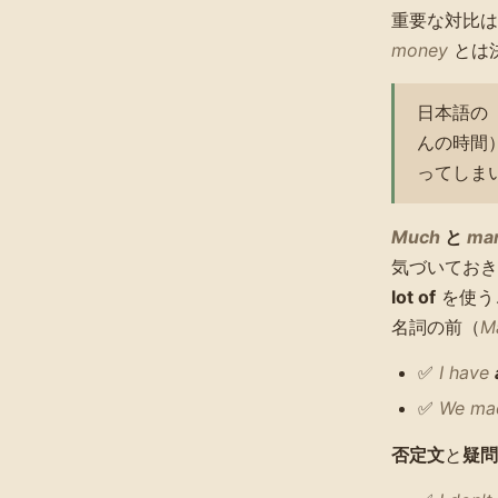
重要な対比
money
とは
日本語の
んの時間
ってしま
Much
と
ma
気づいておき
lot of
を使う
名詞の前（
M
✅
I have
✅
We m
否定文
と
疑問