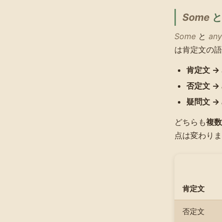
Some
Some
と
any
は肯定文の語
肯定文 →
否定文 →
疑問文 →
どちらも
複数
点は変わりま
肯定文
否定文