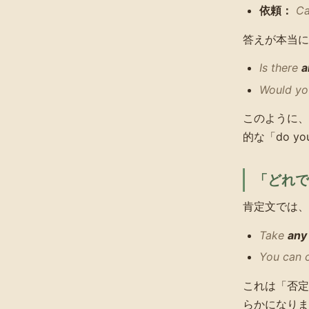
依頼：
Ca
答えが本当に
Is there
a
Would yo
このように、
的な「do you
「どれ
肯定文では、
Take
any
You can 
これは「否
らかになりま