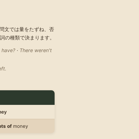
問文では量をたずね、否
詞の種類で決まります。
 have?
·
There weren't
ft.
ney
ots of
money