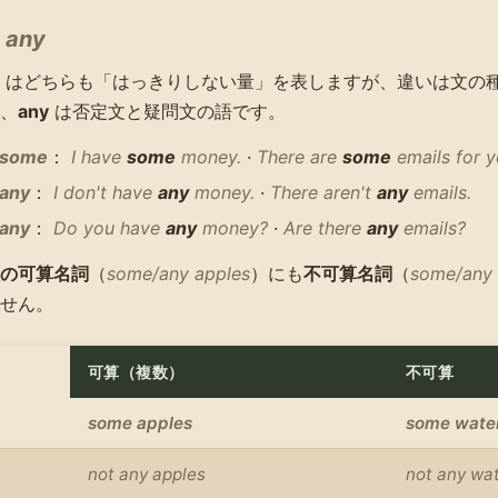
と
any
はどちらも「はっきりしない量」を表しますが、違いは文の
、
any
は否定文と疑問文の語です。
some
：
I have
some
money.
·
There are
some
emails for y
any
：
I don't have
any
money.
·
There aren't
any
emails.
any
：
Do you have
any
money?
·
Are there
any
emails?
の可算名詞
（
some/any apples
）にも
不可算名詞
（
some/any 
せん。
可算（複数）
不可算
some apples
some wate
not any apples
not any wa