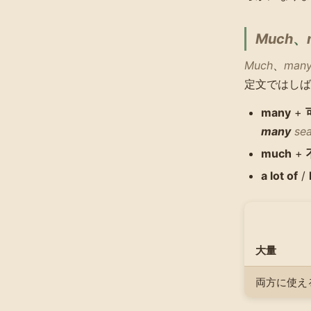
Much
、
Much
、
man
定文ではしば
many
+
many
sea
much
+
a lot of
/
大量
両方に使え