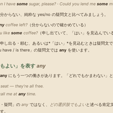
n I have
some
sugar, please?
·
Could you lend me
some
m
分からない、純粋な yes/no の疑問文と比べてみましょう。
ny
coffee left?
（分からないので確かめている）
u like
some
coffee?
（申し出ていて、「はい」を見込んでい
申し出る・頼む、あるいは*「はい」*を見込むときは疑問文
 have / is there」の疑問文では
any
を使います。
でもよい」を表す
any
any
にもう一つの働きがあります。「どれでもかまわない」と
seat — they're all free.
call me at
any
time.
定・疑問」の
any
ではなく、
どの選択肢でもよい
と述べる肯定
す。