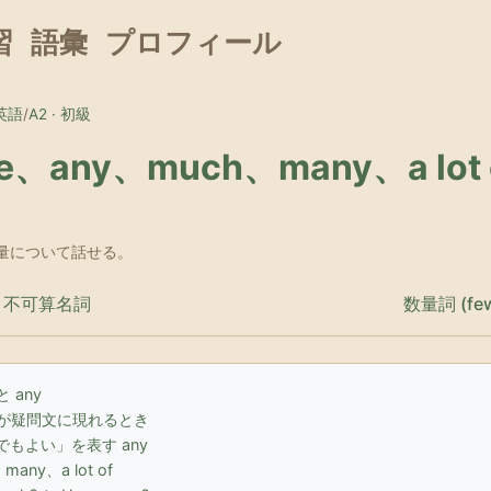
習
語彙
プロフィール
英語
/
A2 · 初級
e、any、much、many、a lo
 数量について話せる。
と不可算名詞
数量詞 (few, a
と any
e が疑問文に現れるとき
でもよい」を表す any
many、a lot of