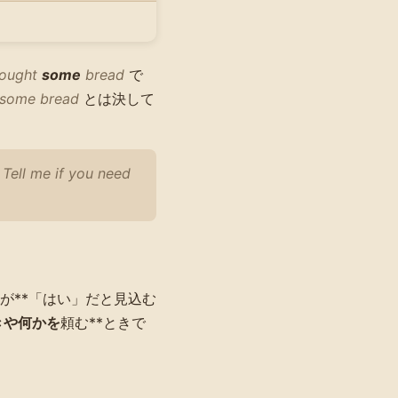
bought
some
bread
で
y some bread
とは決して
·
Tell me if you need
が**「はい」だと見込む
きや何かを
頼む**ときで