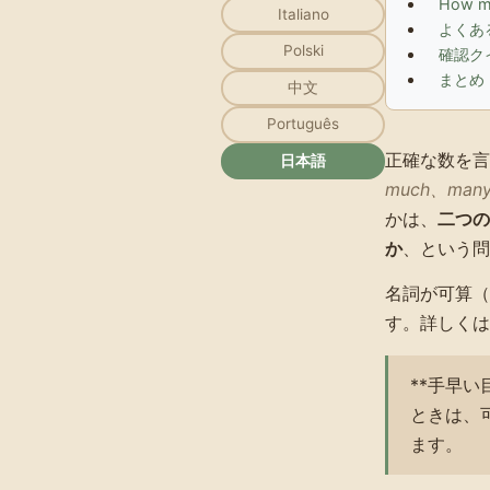
How m
Italiano
よくあ
Polski
確認ク
まとめ
中文
Português
正確な数を言
日本語
much、many、
かは、
二つの
か
、という問
名詞が可算（
す。詳しくは
**手早い
ときは、
ます。