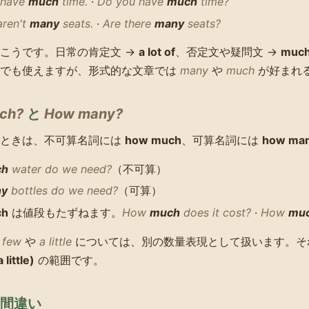
t have
much
time.
·
Do you have
much
time?
aren't
many
seats.
·
Are there
many
seats?
こうです。日常の肯定文 →
a lot of
、否定文や疑問文 →
much
らでも使えますが、形式的な文章では
many
や
much
が好まれ
ch?
と
How many?
るときは、不可算名詞には
how much
、可算名詞には
how ma
ch
water do we need?
（不可算）
ny
bottles do we need?
（可算）
ch
は値段もたずねます。
How
much
does it cost?
·
How
mu
 few
や
a little
については、別の数量表現として扱います。
a little)
の範囲です。
間違い