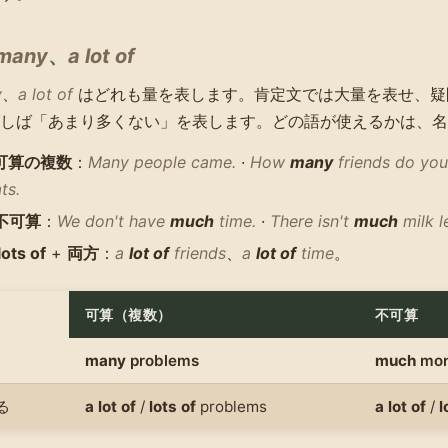
many
、
a lot of
y
、
a lot of
はどれも量を表します。肯定文では大量を表せ、疑
しば「あまり多くない」を表します。どの語が使えるかは、名
可算の複数
：
Many people came.
·
How
many
friends do you
ts.
不可算
：
We don't have
much
time.
·
There isn't
much
milk le
lots of
+
両方
：
a
lot of
friends
、
a
lot of
time
。
可算（複数）
不可算
many
problems
much
mo
る
a lot of
/
lots of
problems
a lot of
/
l