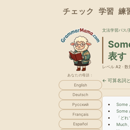
チェック
学習
練
文法学習パス
/
Som
表す
レベル A2 ·
あなたの母語：
← 可算名詞
English
Deutsch
Some 
Русский
Som
Français
「どれ
Español
Much、