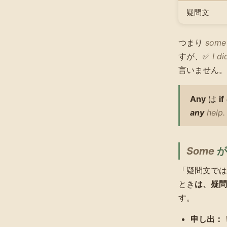
疑問文
つまり
some
すが、✅
I d
言いません。
Any
は
if
any
help.
Some
が
「疑問文では
とき
は、疑
す。
申し出：