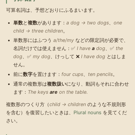
可算名詞は、予想どおりにふるまいます。
単数
と
複数
があります：
a dog → two dogs
、
one
child → three children
。
単数形にはふつう
a/the/my
などの限定詞が必要で、
名詞だけでは使えません：✅
I have
a
dog
、✅
the
dog
、✅
my dog
、けっして ❌
I have dog
とはしま
せん。
前に
数字
を置けます：
four cups
、
ten pencils
。
通常の複数形は
複数扱い
になり、動詞もそれに合わせ
ます：
The keys
are
on the table.
複数形のつくり方（
child → children
のような不規則形
を含む）を復習したいときは、
Plural nouns
を見てくだ
さい。