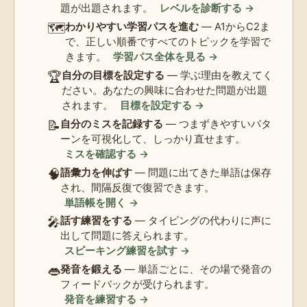
題が出題されます。
レベルを診断する →
🗺️
わかりやすい学習パスを進む
— A1からC2ま
で、正しい順番ですべてのトピックを学習で
きます。
学習パス全体を見る →
🏆
自分の目標を設定する
— 学ぶ理由を教えてく
ださい。あなたの興味に合わせた問題が出題
されます。
目標を設定する →
📝
自分のミスを記録する
— つまずきやすいパタ
ーンを可視化して、しっかり直せます。
ミスを確認する →
🧠
語彙力を伸ばす
— 問題に出てきた単語は保存
され、間隔反復で復習できます。
単語帳を開く →
🎤
話す練習をする
— タイピングの代わりに声に
出して問題に答えられます。
スピーキング練習を試す →
👄
発音を鍛える
— 単語ごとに、その場で発音の
フィードバックが受けられます。
発音を練習する →