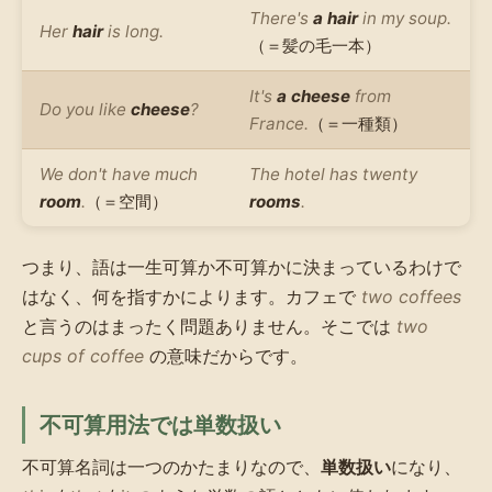
There's
a hair
in my soup.
Her
hair
is long.
（＝髪の毛一本）
It's
a cheese
from
Do you like
cheese
?
France.
（＝一種類）
We don't have much
The hotel has twenty
room
.
（＝空間）
rooms
.
つまり、語は一生可算か不可算かに決まっているわけで
はなく、何を指すかによります。カフェで
two coffees
と言うのはまったく問題ありません。そこでは
two
cups of coffee
の意味だからです。
不可算用法では単数扱い
不可算名詞は一つのかたまりなので、
単数扱い
になり、