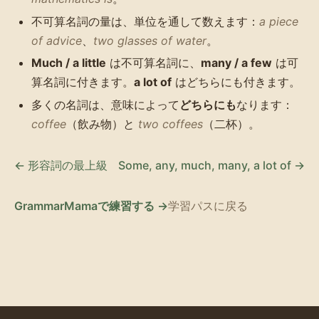
不可算名詞の量は、単位を通して数えます：
a piece
of advice
、
two glasses of water
。
Much / a little
は不可算名詞に、
many / a few
は可
算名詞に付きます。
a lot of
はどちらにも付きます。
多くの名詞は、意味によって
どちらにも
なります：
coffee
（飲み物）と
two coffees
（二杯）。
← 形容詞の最上級
Some, any, much, many, a lot of →
GrammarMamaで練習する →
学習パスに戻る