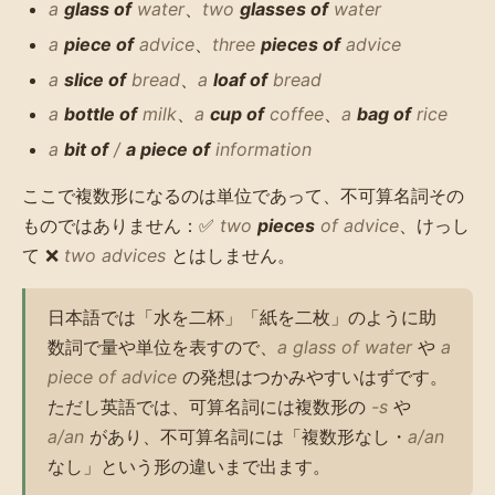
a
glass of
water
、
two
glasses of
water
a
piece of
advice
、
three
pieces of
advice
a
slice of
bread
、
a
loaf of
bread
a
bottle of
milk
、
a
cup of
coffee
、
a
bag of
rice
a
bit of
/
a piece of
information
ここで複数形になるのは単位であって、不可算名詞その
ものではありません：✅
two
pieces
of advice
、けっし
て ❌
two advices
とはしません。
日本語では「水を二杯」「紙を二枚」のように助
数詞で量や単位を表すので、
a glass of water
や
a
piece of advice
の発想はつかみやすいはずです。
ただし英語では、可算名詞には複数形の
-s
や
a/an
があり、不可算名詞には「複数形なし・
a/an
なし」という形の違いまで出ます。