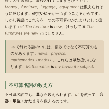
多くの学習者は、最後の行でつまずきがちです。
Money
、
furniture
、
luggage
、
equipment
は数えられそ
うに感じます。硬貨や椅子が一つずつ見えるからです。
しかし英語はこれらを一つの不可算のかたまりとして扱
います：✅
The furniture
is
new
、けっして ❌
The
furnitures are new
とはしません。
-s
で終わる語の中には、複数ではなく不可算のも
のがあります：
news
、
physics
、
mathematics
（
maths
）。これらは単数扱いにな
ります。
Mathematics
is
my favourite subject.
不可算名詞の数え方
不可算名詞でも、
量
なら数えられます。
of
を使って、
容
器・単位・かたまり
を数えるのです。