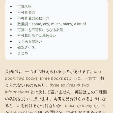
可算名詞
不可算名詞
不可算名詞の数え方
数量詞：some, any, much, many, a lot of
可算にも不可算にもなる名詞
不可算用法では単数扱い
よくある間違い
確認クイズ
まとめ
英語には、一つずつ数えられるものがあります。
one
book, two books, three books
のように。一方で、数
えられないものもあり、
three advices
や
two
informations
とは決して言いません。英語はこの二種類
の名詞を別々に扱います。両者を見分けられるようにな
ると、
a
を付けるか付けないか、
much
か
many
か、
is
か
are
かといった細かな選択が、自然とおさまるべきと