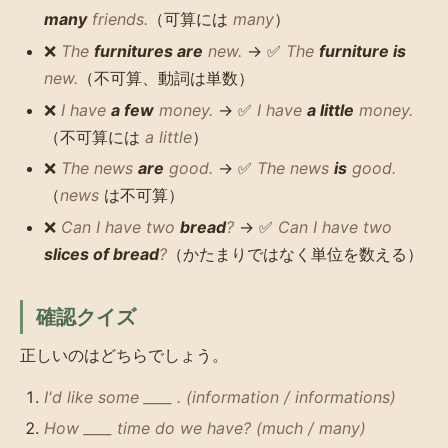
many
friends.
（可算には
many
）
❌
The
furnitures are
new.
→ ✅
The
furniture is
new.
（不可算、動詞は単数）
❌
I have
a few
money.
→ ✅
I have
a little
money.
（不可算には
a little
）
❌
The news
are
good.
→ ✅
The news
is
good.
（
news
は不可算）
❌
Can I have two
bread
?
→ ✅
Can I have two
slices of bread
?
（かたまりではなく単位を数える）
確認クイズ
正しいのはどちらでしょう。
I'd like some ____ . (information / informations)
How ____ time do we have? (much / many)