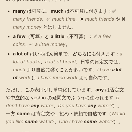
many
は可算に、
much
は不可算に付きます：✅
many friends
、✅
much time
。❌
much friends
や ❌
many money
とはしません。
a few
（可算）と
a little
（不可算）：✅
a few
coins
、✅
a little money
。
a lot of
はいちばん簡単で、
どちらにも
付きます：
a
lot of books
、
a lot of bread
。日常の肯定文では、
much
より自然に響くことが多いです。
I have
a lot
of
work
は
I have much work
より自然です。
ただし、この表は少し単純化しています。
any
は否定文
や中立的な yes/no の疑問文でふつうに使われます（
I
don't have
any
water
、
Do you have
any
water?
）。
一方
some
は肯定文や、勧め・依頼で自然です（
Would
you like
some
water?
、
Can I have
some
water?
）。