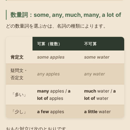
数量詞：some, any, much, many, a lot of
どの数量詞を選ぶかは、名詞の種類によります。
可算（複数）
不可算
肯定文
some apples
some water
疑問文・
any apples
any water
否定文
many
apples /
a
much
water /
a
「多い」
lot of
apples
lot of
water
「少し」
a few
apples
a little
water
おもな対立は次のとおりです。