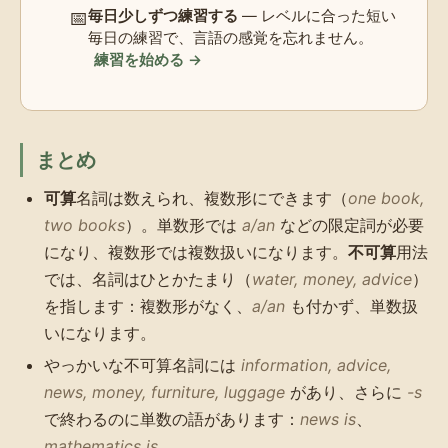
📅
毎日少しずつ練習する
— レベルに合った短い
毎日の練習で、言語の感覚を忘れません。
練習を始める →
まとめ
可算
名詞は数えられ、複数形にできます（
one book,
two books
）。単数形では
a/an
などの限定詞が必要
になり、複数形では複数扱いになります。
不可算
用法
では、名詞はひとかたまり（
water, money, advice
）
を指します：複数形がなく、
a/an
も付かず、単数扱
いになります。
やっかいな不可算名詞には
information, advice,
news, money, furniture, luggage
があり、さらに
-s
で終わるのに単数の語があります：
news is
、
mathematics is
。