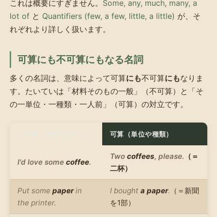
これは概要にすぎません。
Some, any, much, many, a
lot of
と
Quantifiers (few, a few, little, a little)
が、そ
れぞれより詳しく扱います。
可算にも不可算にもなる名詞
多くの名詞は、意味によって可算
にも
不可算
にも
なりま
す。たいていは「材料そのもの一般」（不可算）と「そ
の一単位・一種類・一人前」（可算）の対立です。
不可算（物質そのもの）
可算（単位や種類）
Two
coffees
, please.
（＝
I'd love some
coffee
.
二杯）
Put some
paper
in
I bought
a paper
.
（＝新聞
the printer.
を1部）