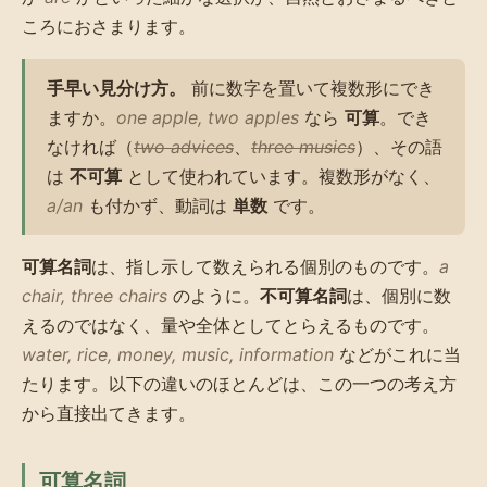
ころにおさまります。
手早い見分け方。
前に数字を置いて複数形にでき
ますか。
one apple, two apples
なら
可算
。でき
なければ（
two advices
、
three musics
）、その語
は
不可算
として使われています。複数形がなく、
a/an
も付かず、動詞は
単数
です。
可算名詞
は、指し示して数えられる個別のものです。
a
chair, three chairs
のように。
不可算名詞
は、個別に数
えるのではなく、量や全体としてとらえるものです。
water, rice, money, music, information
などがこれに当
たります。以下の違いのほとんどは、この一つの考え方
から直接出てきます。
可算名詞