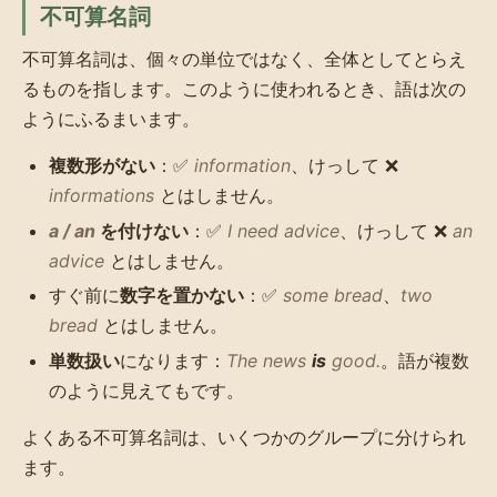
不可算名詞
不可算名詞は、個々の単位ではなく、全体としてとらえ
るものを指します。このように使われるとき、語は次の
ようにふるまいます。
複数形がない
：✅
information
、けっして ❌
informations
とはしません。
a / an
を付けない
：✅
I need advice
、けっして ❌
an
advice
とはしません。
すぐ前に
数字を置かない
：✅
some bread
、
two
bread
とはしません。
単数扱い
になります：
The news
is
good.
。語が複数
のように見えてもです。
よくある不可算名詞は、いくつかのグループに分けられ
ます。