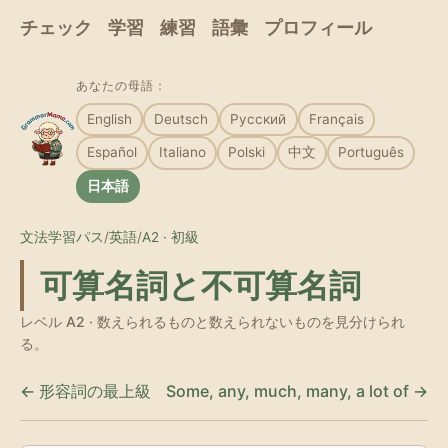
チェック
学習
練習
語彙
プロフィール
あなたの母語：
English
Deutsch
Русский
Français
Español
Italiano
Polski
中文
Português
日本語
文法学習パス
/
英語
/
A2 · 初級
可算名詞と不可算名詞
レベル A2 · 数えられるものと数えられないものを見分けられ
る。
← 形容詞の最上級
Some, any, much, many, a lot of →