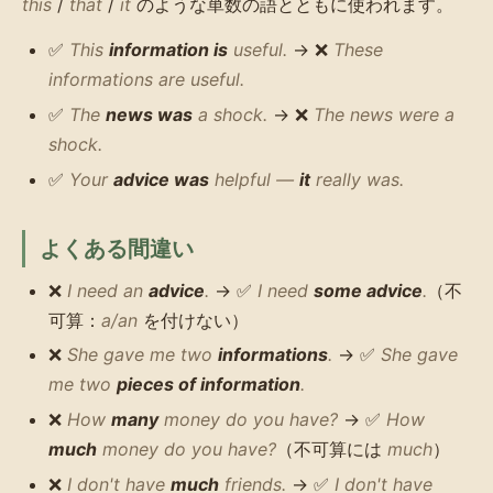
this
/
that
/
it
のような単数の語とともに使われます。
✅
This
information is
useful.
→ ❌
These
informations are useful.
✅
The
news was
a shock.
→ ❌
The news were a
shock.
✅
Your
advice was
helpful —
it
really was.
よくある間違い
❌
I need an
advice
.
→ ✅
I need
some advice
.
（不
可算：
a/an
を付けない）
❌
She gave me two
informations
.
→ ✅
She gave
me two
pieces of information
.
❌
How
many
money do you have?
→ ✅
How
much
money do you have?
（不可算には
much
）
❌
I don't have
much
friends.
→ ✅
I don't have