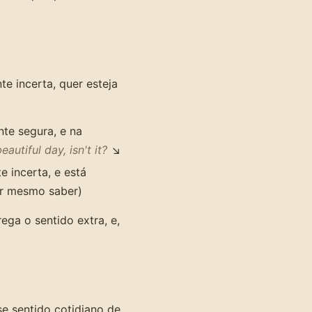
e incerta, quer esteja
te segura, e na
beautiful day, isn't it?
↘
 incerta, e está
r mesmo saber)
ga o sentido extra, e,
e sentido cotidiano de