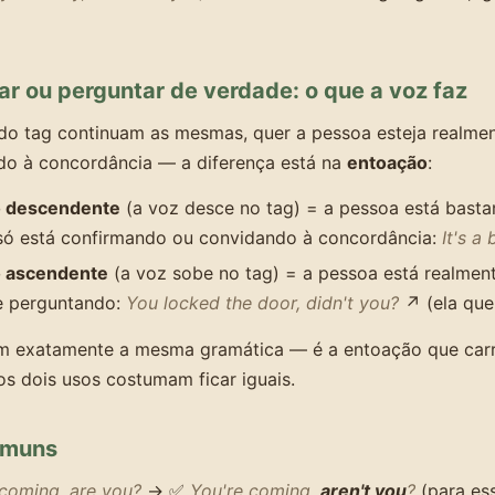
ar ou perguntar de verdade: o que a voz faz
do tag continuam as mesmas, quer a pessoa esteja realment
do à concordância — a diferença está na
entoação
:
o descendente
(a voz desce no tag) = a pessoa está bastan
só está confirmando ou convidando à concordância:
It's a 
 ascendente
(a voz sobe no tag) = a pessoa está realmente
e perguntando:
You locked the door, didn't you?
↗ (ela que
m exatamente a mesma gramática — é a entoação que carre
 os dois usos costumam ficar iguais.
omuns
 coming, are you?
→ ✅
You're coming,
aren't you
?
(para ess