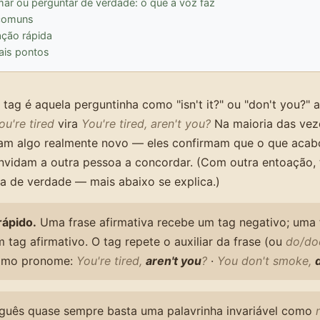
mar ou perguntar de verdade: o que a voz faz
comuns
ação rápida
pais pontos
tag é aquela perguntinha como "isn't it?" ou "don't you?" 
ou're tired
vira
You're tired, aren't you?
Na maioria das veze
am algo realmente novo — eles confirmam que o que acabo
onvidam a outra pessoa a concordar. (Com outra entoação
a de verdade — mais abaixo se explica.)
rápido.
Uma frase afirmativa recebe um tag negativo; uma 
 tag afirmativo. O tag repete o auxiliar da frase (ou
do/do
como pronome:
You're tired,
aren't you
?
·
You don't smoke,
guês quase sempre basta uma palavrinha invariável como