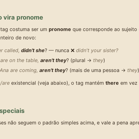
o vira pronome
o tag costuma ser um
pronome
que corresponde ao sujeito
inteiro de novo:
r called,
didn't she
? — nunca ❌
didn't your sister?
are on the table,
aren't they
? (plural →
they
)
Ana are coming,
aren't they
? (mais de uma pessoa →
they
s/are
existencial (veja abaixo), o tag mantém
there
em vez 
speciais
ses não seguem o padrão simples acima, e vale a pena ap