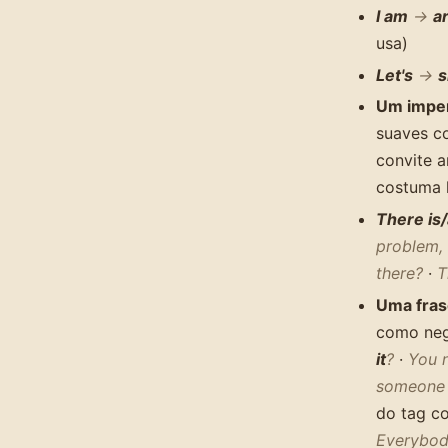
I am
→
ar
usa)
Let's
→
s
Um imper
suaves 
convite 
costuma 
There is
problem, 
there?
·
T
Uma fras
como neg
it
?
·
You 
someone
do tag c
Everybody