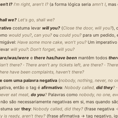
en't I?
I'm right, aren't I?
(a forma lógica seria
amn't I
, mas 
hall we?
Let's go, shall we?
ativo
costuma levar
will you?
(
Close the door, will you?
),
como
would you?
,
can you?
ou
could you?
para um pedido,
amigável:
Have some more cake, won't you?
Um imperativo
levar
will you?
:
Don't forget, will you?
/are/was/were
e
there has/have been
mantêm todos
ther
isn't there?
·
There aren't any tickets left, are there?
·
There
here have been complaints, haven't there?
e com uma palavra negativa
(
nobody, nothing, never, no o
ativa, então o tag é
afirmativo
:
Nobody called,
did they
?
never eat meat,
do you
?
Palavras como
nobody, no one, ev
não são necessariamente negativas em si, mas quando são
ostuma ser
they
:
Nobody called, did they?
(frase negativa →
 is ready, aren't they?
(frase afirmativa → tag negativo, ig