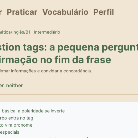
r
Praticar
Vocabulário
Perfil
mática
/
Inglês
/
B1 · Intermediário
tion tags: a pequena pergun
irmação no fim da frase
firmar informações e convidar à concordância.
er, neither
 básica: a polaridade se inverte
rbo entra no tag
ito vira pronome
especiais