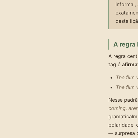
informal,
exatament
desta liçã
A regra 
A regra cent
tag é
afirma
The film
The film 
Nesse padrã
coming, aren
gramaticalm
polaridade,
— surpresa 