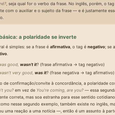
né?
, seja qual for o verbo da frase. No inglês, porém, o ta
e com o auxiliar e o sujeito da frase — e é justamente ess
o.
básica: a polaridade se inverte
ral é simples: se a frase é
afirmativa
, o tag é
negativo
; se 
tivo
.
 was good,
wasn't it
? (frase afirmativa → tag negativo)
wasn't very good,
was it
? (frase negativa → tag afirmativo)
o de confirmação/convite à concordância, a polaridade 
't you?
em vez de
You're coming, are you?
— essa segunda
ente correta, mas soa estranha para esse sentido cotidia
 como nesse segundo exemplo, também existe no inglês, ma
ou uma reação a uma notícia —, então é um assunto à part