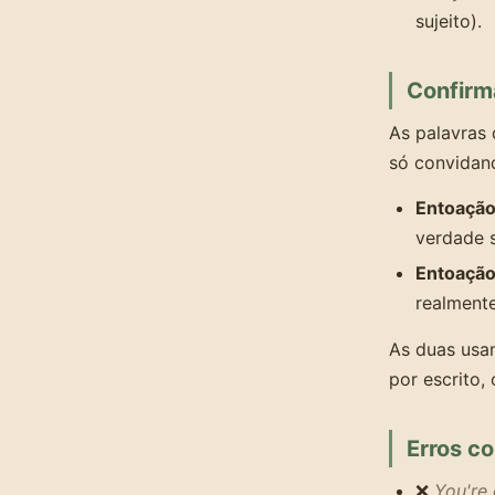
sujeito).
Confirm
As palavras 
só convidan
Entoaçã
verdade 
Entoação
realment
As duas usa
por escrito,
Erros c
❌
You're