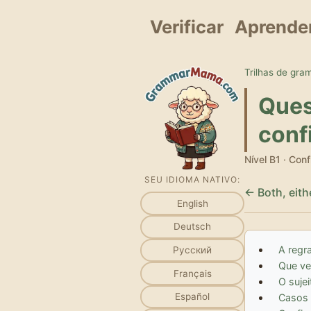
Verificar
Aprende
Trilhas de gra
Ques
conf
Nível B1 · Con
SEU IDIOMA NATIVO:
← Both, eith
English
Deutsch
A regra
Русский
Que ve
Français
O suje
Español
Casos 