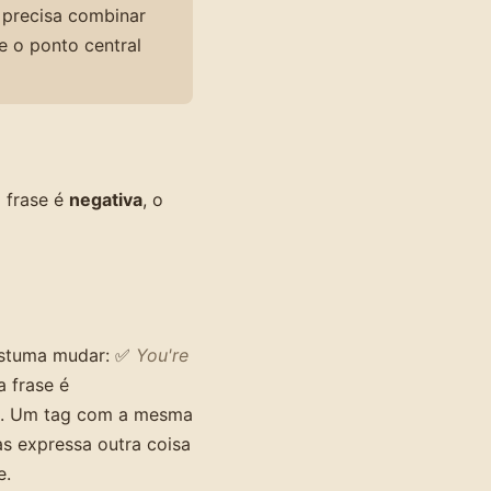
g precisa combinar
e o ponto central
a frase é
negativa
, o
costuma mudar: ✅
You're
 frase é
no. Um tag com a mesma
s expressa outra coisa
e.