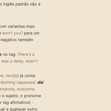
o inglês padrão não a
 com variantes mais
 e
won't you?
para um
 negativo também
e
no tag:
There's a
 was a delay, wasn't
ne, hardly
) já conta
·
Nothing happened,
did
erybody, everyone,
 o sujeito, o pronome
 tag afirmativo) ·
ual a qualquer outro