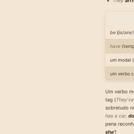
They
arr
A frase te
be
(
is/are
have
(temp
um modal (
um verbo c
Um verbo me
tag (
They've
sobretudo n
has a car,
do
pena reconh
she
?