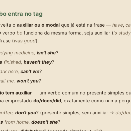
bo entra no tag
oveita o
auxiliar ou o modal
que já está na frase —
have
,
ca
 O verbo
be
funciona da mesma forma, seja auxiliar (
is study
frase (
was good
):
udying medicine,
isn't she
?
e
finished,
haven't they
?
ark here,
can't we
?
call me,
won't you
?
ão tem auxiliar
— um verbo comum no presente simples ou
oma emprestado
do/does/did
, exatamente como numa perg
coffee,
don't you
? (presente simples, sem auxiliar →
do/do
ks
from home,
doesn't she
?