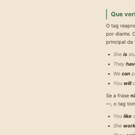
Que ver
O tag reapr
por diante.
principal da 
She
is
st
They
hav
We
can
p
You
will
Se a frase
n
—, o tag t
You
like
She
wor