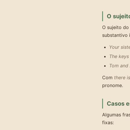
O sujeit
O sujeito d
substantivo 
Your siste
The keys 
Tom and 
Com
there i
pronome.
Casos e
Algumas fra
fixas: