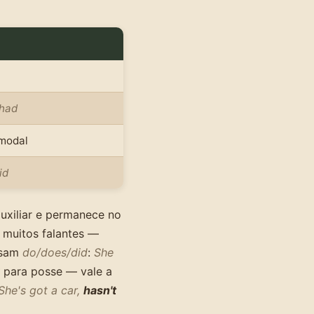
/had
modal
id
uxiliar e permanece no
, muitos falantes —
usam
do/does/did
:
She
para posse — vale a
She's got a car,
hasn't