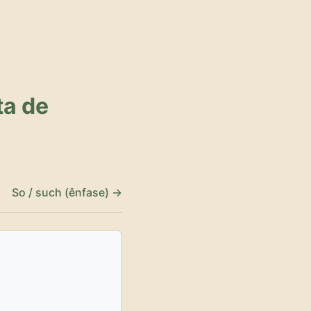
ta de
So / such (ênfase) →