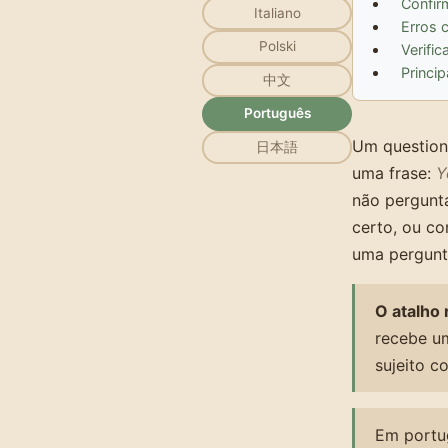
Confir
Italiano
Erros 
Polski
Verific
Princi
中文
Português
Um question 
日本語
uma frase:
Y
não pergunt
certo, ou c
uma pergunt
O atalho 
recebe um
sujeito 
Em portu