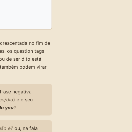
acrescentada no fim de
s, os question tags
u de ser dito está
, também podem virar
frase negativa
es/did
) e o seu
do you
?
não é?
ou, na fala