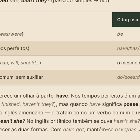
ived
late,
didn't they
? (passado simples →
did
)
m
O tag usa
/was/were
)
be
os perfeitos)
have/has
can, will, should
…)
o mesmo 
omum, sem auxiliar
do/does/d
rece um olhar à parte:
have
. Nos tempos perfeitos é um a
 finished, haven't they?
), mas quando
have
significa
posse
o inglês americano — o tratam como um verbo comum e 
esn't she
? No inglês britânico também se ouve
hasn't she?
ecer as duas formas. Com
have got
, mantém-se
have/has
: