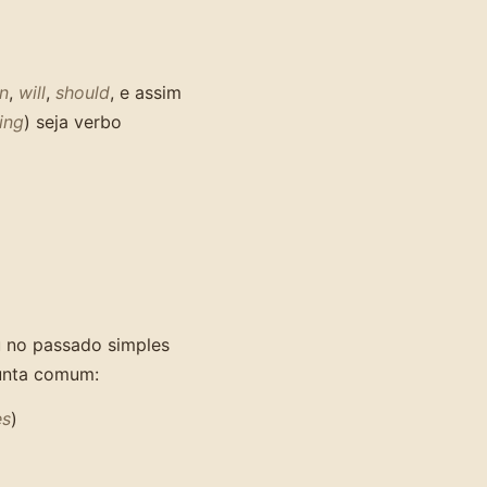
n
,
will
,
should
, e assim
ing
) seja verbo
 no passado simples
unta comum:
es
)