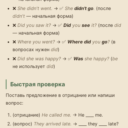
❌
She didn't went.
→ ✅
She
didn't go
.
(после
didn't
— начальная форма)
❌
Did you saw it?
→ ✅
Did
you
see
it?
(после
did
— начальная форма)
❌
Where you went?
→ ✅
Where did
you
go
?
(в
вопросах нужен
did
)
❌
Did she was happy?
→ ✅
Was
she happy?
(
be
не использует
did
)
Быстрая проверка
Поставь предложение в отрицание или напиши
вопрос:
(отрицание)
He called me.
→ He ____ me.
(вопрос)
They arrived late.
→ ____ they ____ late?