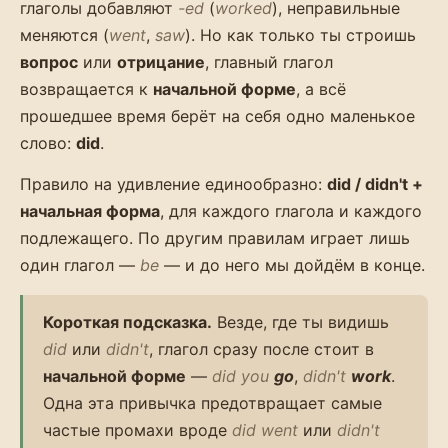
глаголы добавляют
-ed
(
worked
), неправильные
меняются (
went
,
saw
). Но как только ты строишь
вопрос
или
отрицание
, главный глагол
возвращается к
начальной форме
, а всё
прошедшее время берёт на себя одно маленькое
слово:
did
.
Правило на удивление единообразно:
did / didn't +
начальная форма
, для каждого глагола и каждого
подлежащего. По другим правилам играет лишь
один глагол —
be
— и до него мы дойдём в конце.
Короткая подсказка.
Везде, где ты видишь
did
или
didn't
, глагол сразу после стоит в
начальной форме
—
did you
go
,
didn't
work
.
Одна эта привычка предотвращает самые
частые промахи вроде
did went
или
didn't