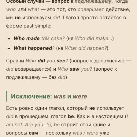
Особый случай — вопрос к
подлежащему
.
Когда
who
или
what
— это тот, кто
совершает
действие,
мы
не
используем
did
. Глагол просто остаётся в
форме past simple:
Who
made
this cake?
(не
Who did make…
)
What
happened
?
(не
What did happen?
)
Сравни
Who
did
you
see
?
(вопрос к дополнению —
did
возвращается) и
Who
saw
you?
(вопрос к
подлежащему — без
did
).
Исключение:
was
и
were
Есть ровно один глагол, который
не
использует
did
в прошедшем: глагол
be
. Как и в настоящем (
I
am not
,
Are you…?
),
be
строит отрицание и
вопросы
сам
— поскольку
was / were
уже