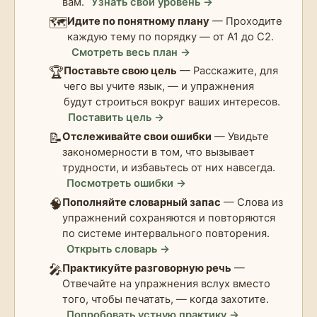
вам.
Узнать свой уровень →
🗺️
Идите по понятному плану
— Проходите
каждую тему по порядку — от A1 до C2.
Смотреть весь план →
🏆
Поставьте свою цель
— Расскажите, для
чего вы учите язык, — и упражнения
будут строиться вокруг ваших интересов.
Поставить цель →
📝
Отслеживайте свои ошибки
— Увидьте
закономерности в том, что вызывает
трудности, и избавьтесь от них навсегда.
Посмотреть ошибки →
🧠
Пополняйте словарный запас
— Слова из
упражнений сохраняются и повторяются
по системе интервального повторения.
Открыть словарь →
🎤
Практикуйте разговорную речь
—
Отвечайте на упражнения вслух вместо
того, чтобы печатать, — когда захотите.
Попробовать устную практику →