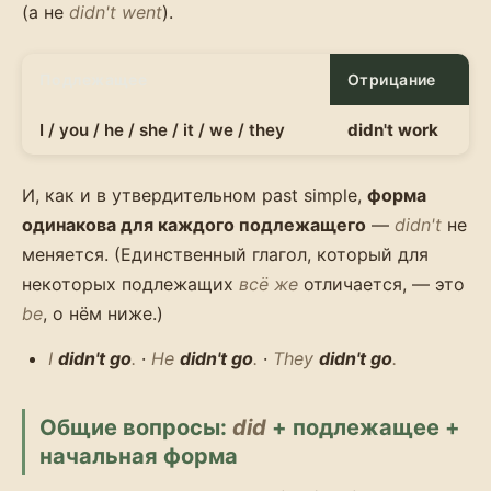
(а не
didn't went
).
Подлежащее
Отрицание
I / you / he / she / it / we / they
didn't work
И, как и в утвердительном past simple,
форма
одинакова для каждого подлежащего
—
didn't
не
меняется. (Единственный глагол, который для
некоторых подлежащих
всё же
отличается, — это
be
, о нём ниже.)
I
didn't go
.
·
He
didn't go
.
·
They
didn't go
.
Общие вопросы:
did
+ подлежащее +
начальная форма