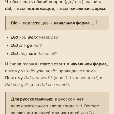
Чтобы задать общий вопрос (да / нет), начни с
did
, затем
подлежащее
, затем
начальная форма
:
Did
+ подлежащее +
начальная форма
… ?
Did
you
work
yesterday?
Did
she
go
out?
Did
they
see
the email?
И снова главный глагол стоит в
начальной форме
,
потому что
did
уже несёт прошедшее время.
Поэтому
Did you work?
(а не
Did you worked?
) и
Did she go?
(а не
Did she went?
).
Для русскоязычных:
в русском нет
вспомогательного слова вроде
did
. Вопрос
задают интонацией или частицей
ли
(
Ты