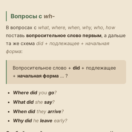
Вопросы с
wh-
В вопросах с
what, where, when, why, who, how
поставь
вопросительное слово первым
, а дальше
та же схема
did + подлежащее + начальная
форма
:
Вопросительное слово +
did
+ подлежащее
+
начальная форма
… ?
Where did
you
go
?
What did
she
say
?
When did
they
arrive
?
Why did
he
leave
early?