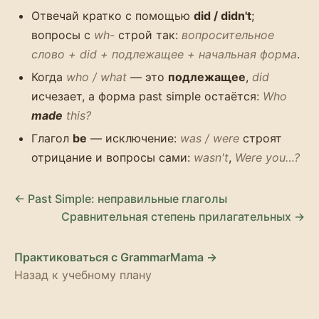
Отвечай кратко с помощью
did / didn't
;
вопросы с
wh-
строй так:
вопросительное
слово + did + подлежащее + начальная форма
.
Когда
who / what
— это
подлежащее
,
did
исчезает, а форма past simple остаётся:
Who
made
this?
Глагол
be
— исключение:
was / were
строят
отрицание и вопросы сами:
wasn't
,
Were you…?
← Past Simple: неправильные глаголы
Сравнительная степень прилагательных →
Практиковаться с GrammarMama →
Назад к учебному плану