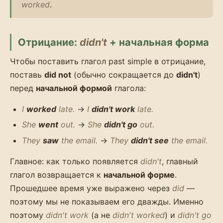
worked
.
Отрицание:
didn't
+ начальная форма
Чтобы поставить глагол past simple в отрицание,
поставь
did not
(обычно сокращается до
didn't
)
перед
начальной формой
глагола:
I
worked
late.
→
I
didn't work
late.
She
went
out.
→
She
didn't go
out.
They
saw
the email.
→
They
didn't see
the email.
Главное: как только появляется
didn't
, главный
глагол возвращается к
начальной форме
.
Прошедшее время уже выражено через
did
—
поэтому мы не показываем его дважды. Именно
поэтому
didn't work
(а не
didn't worked
) и
didn't go