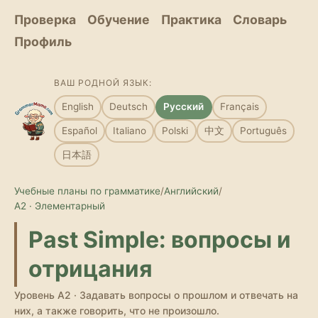
Проверка
Обучение
Практика
Словарь
Профиль
ВАШ РОДНОЙ ЯЗЫК:
English
Deutsch
Русский
Français
Español
Italiano
Polski
中文
Português
日本語
Учебные планы по грамматике
/
Английский
/
A2 · Элементарный
Past Simple: вопросы и
отрицания
Уровень A2 · Задавать вопросы о прошлом и отвечать на
них, а также говорить, что не произошло.