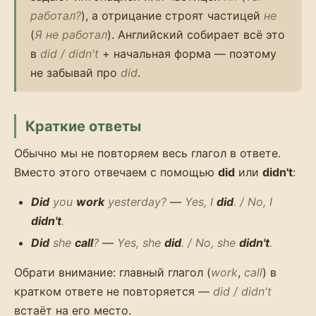
работал?
), а отрицание строят частицей
не
(
Я не работал
). Английский собирает всё это
в
did / didn't
+ начальная форма — поэтому
не забывай про
did
.
Краткие ответы
Обычно мы не повторяем весь глагол в ответе.
Вместо этого отвечаем с помощью
did
или
didn't
:
Did
you
work
yesterday?
—
Yes, I
did
. / No, I
didn't
.
Did
she
call
?
—
Yes, she
did
. / No, she
didn't
.
Обрати внимание: главный глагол (
work
,
call
) в
кратком ответе не повторяется —
did / didn't
встаёт на его место.