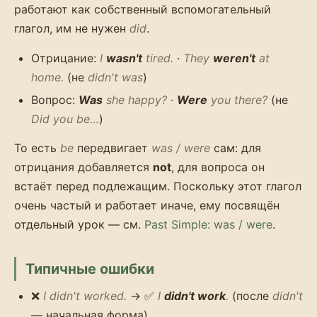
работают как собственный вспомогательный
глагол, им не нужен
did
.
Отрицание:
I
wasn't
tired.
·
They
weren't
at
home.
(не
didn't was
)
Вопрос:
Was
she happy?
·
Were
you there?
(не
Did you be…
)
То есть
be
передвигает
was / were
сам: для
отрицания добавляется
not
, для вопроса он
встаёт перед подлежащим. Поскольку этот глагол
очень частый и работает иначе, ему посвящён
отдельный урок — см.
Past Simple: was / were
.
Типичные ошибки
❌
I didn't worked.
→ ✅
I
didn't work
.
(после
didn't
— начальная форма)