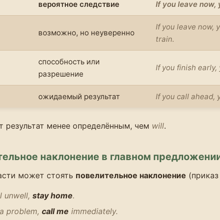
вероятное следствие
If you leave now, y
If you leave now, 
возможно, но неуверенно
train.
способность или
If you finish early
разрешение
ожидаемый результат
If you call ahead, 
т результат менее определённым, чем
will
.
тельное наклонение в главном предложени
части может стоять
повелительное наклонение
(приказ
el unwell,
stay home
.
s a problem,
call me
immediately.