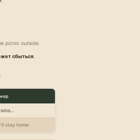
:
e picnic outside.
ожет сбыться
.
я
мер
t rains…
ll stay home.