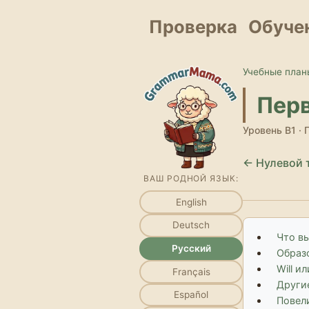
Проверка
Обуче
Учебные план
Перв
Уровень B1 ·
← Нулевой т
ВАШ РОДНОЙ ЯЗЫК:
English
Deutsch
Что в
Русский
Образ
Will и
Français
Други
Español
Повел