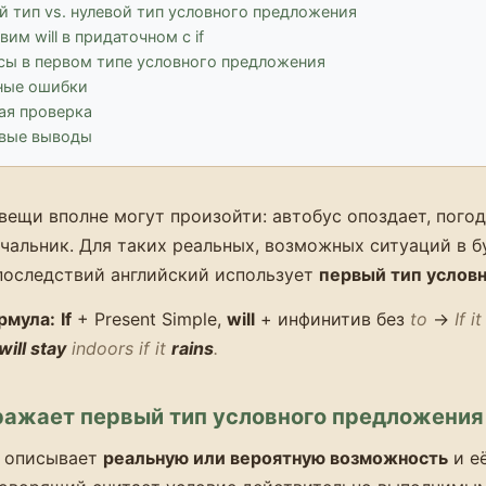
 тип vs. нулевой тип условного предложения
вим will в придаточном с if
сы в первом типе условного предложения
ные ошибки
ая проверка
вые выводы
вещи вполне могут произойти: автобус опоздает, погод
ачальник. Для таких реальных, возможных ситуаций в 
последствий английский использует
первый тип услов
рмула:
If
+ Present Simple,
will
+ инфинитив без
to
→
If i
will stay
indoors if it
rains
.
ражает первый тип условного предложения
 описывает
реальную или вероятную возможность
и е