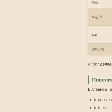
will
might
can
should
Might
делае
Повели
В главной 
If you fe
If there'