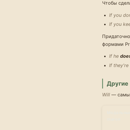
Чтобы сдел
If you do
If you ke
Придаточно
формами Pr
If he
does
If they're
Другие
Will
— самый
Модальны
глагол