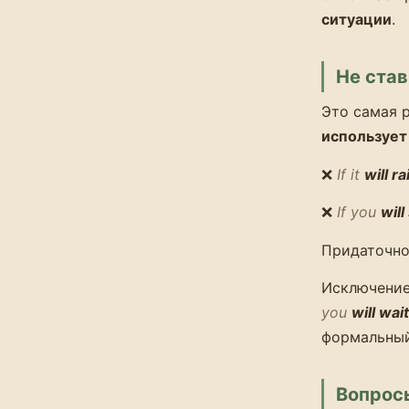
ситуации
.
Не ста
Это самая 
использует
❌
If it
will ra
❌
If you
will
Придаточно
Исключени
you
will wait
формальный
Вопрос