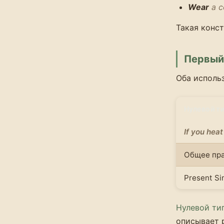
Wear
a co
Такая конст
Первый 
Оба использ
Нулевой т
If you heat 
Общее пра
Present Si
Нулевой ти
описывает 