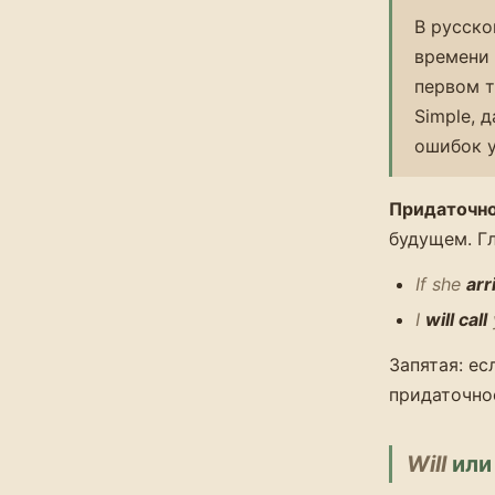
В русско
времени 
первом т
Simple, 
ошибок у
Придаточное
будущем. Г
If she
arr
I
will call
Запятая: ес
придаточно
Will
ил