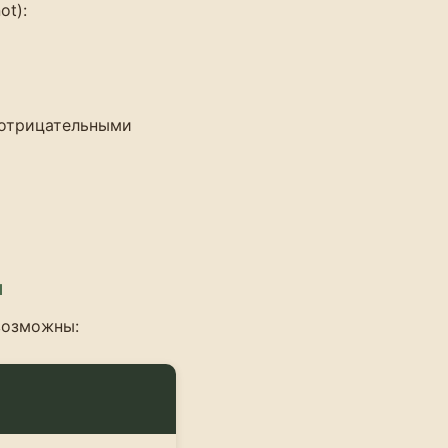
ot):
 отрицательными
и
возможны: