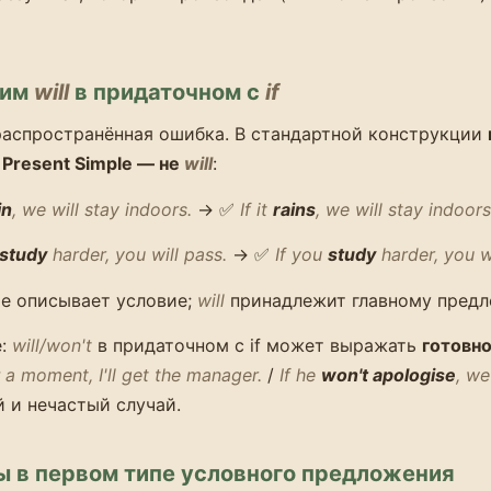
вим
will
в придаточном с
if
распространённая ошибка. В стандартной конструкции
 Present Simple — не
will
:
in
, we will stay indoors.
→ ✅
If it
rains
, we will stay indoors
 study
harder, you will pass.
→ ✅
If you
study
harder, you wi
е описывает условие;
will
принадлежит главному пред
е:
will/won't
в придаточном с if может выражать
готовн
a moment, I'll get the manager.
/
If he
won't apologise
, we
 и нечастый случай.
ы в первом типе условного предложения