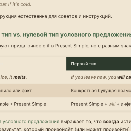
at if it's cold.
рукция естественна для советов и инструкций.
тип vs. нулевой тип условного предложени
уют придаточное с if в Present Simple, но с разным зна
ип
Первый тип
ice, it
melts
.
If you leave now, you
will c
вило или факт
Конкретная будущая возм
mple + Present Simple
Present Simple +
will
+ инф
п условного предложения
выражает то, что
всегда
исти
результат, который произойдёт (или может произойти