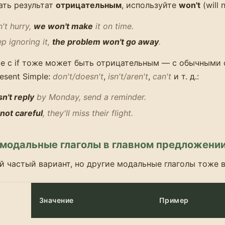
ать результат
отрицательным
, используйте
won't
(will n
n't hurry,
we won't make
it on time.
ep ignoring it,
the problem won't go away
.
е с if тоже может быть отрицательным — с обычными
esent Simple:
don't/doesn't
,
isn't/aren't
,
can't
и т. д.:
n't reply
by Monday, send a reminder.
not careful
, they'll miss their flight.
 модальные глаголы в главном предложени
 частый вариант, но другие модальные глаголы тоже 
й
Значение
Пример