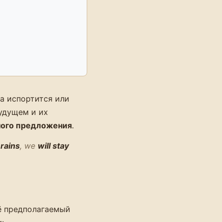
а испортится или
будущем и их
ного предложения
.
t
rains
, we
will stay
ё предполагаемый