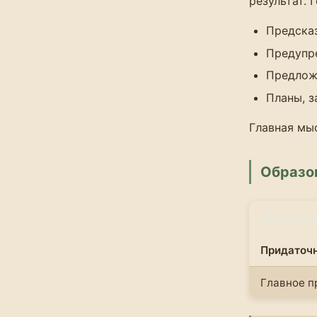
результат.
Предска
Предупр
Предлож
Планы, з
Главная мы
Образо
Часть пре
Придаточ
Главное 