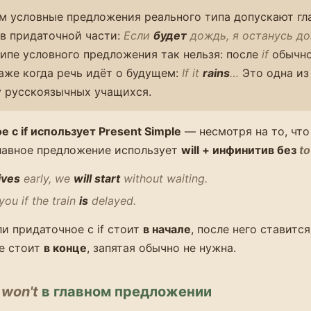
м условные предложения реального типа допускают гл
в придаточной части:
Если
будет
дождь, я останусь до
ипе условного предложения так нельзя: после
if
обычно
даже когда речь идёт о будущем:
If it
rains
…
Это одна из
 русскоязычных учащихся.
 с if использует Present Simple
— несмотря на то, что
лавное предложение использует
will + инфинитив без
to
ives
early, we
will start
without waiting.
you if the train
is
delayed.
ли придаточное с if стоит
в начале
, после него ставится
е стоит
в конце
, запятая обычно не нужна.
и
won't
в главном предложении