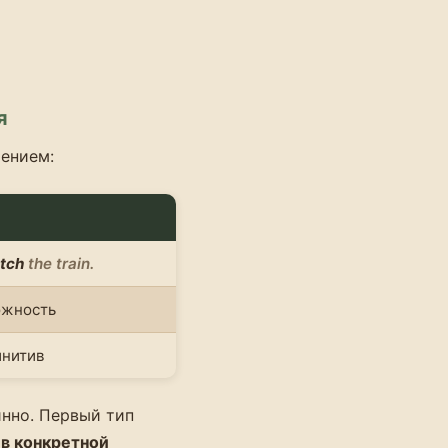
я
чением:
atch
the train.
ожность
инитив
нно. Первый тип
)
в конкретной