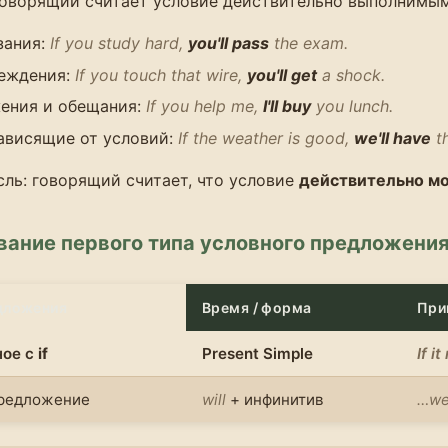
 Говорящий считает условие действительно выполнимым
зания:
If you study hard,
you'll pass
the exam.
еждения:
If you touch that wire,
you'll get
a shock.
ения и обещания:
If you help me,
I'll buy
you lunch.
ависящие от условий:
If the weather is good,
we'll have
th
сль: говорящий считает, что условие
действительно м
вание первого типа условного предложени
дложения
Время / форма
При
ное с
if
Present Simple
If i
предложение
will
+ инфинитив
…we'