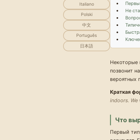
Первый
Italiano
Не ста
Polski
Вопро
Типич
中文
Быстр
Português
Ключе
日本語
Некоторые 
позвонит н
вероятных 
Краткая фо
indoors.
We
Что вы
Первый тип