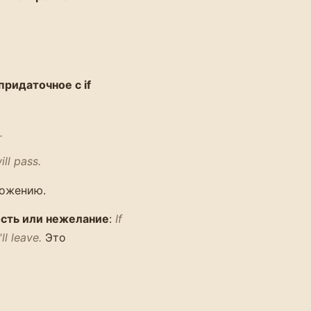
придаточное с if
.
ll pass.
ложению.
ость или нежелание
:
If
'll leave.
Это