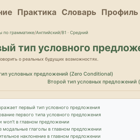
ние
Практика
Словарь
Профиль
ы по грамматике
/
Английский
/
B1 · Средний
ый тип условного предлож
 Говорить о реальных будущих возможностях.
ип условных предложений (Zero Conditional)
Второй тип условных предложений (
ыражает первый тип условного предложения
ование первого типа условного предложения
ли won't в главном предложении
е модальные глаголы в главном предложении
ительное наклонение в главном предложении