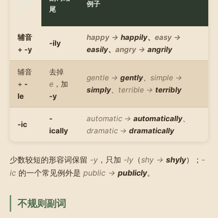
词结
例子
尾
尾
辅音
happy →
happily
、
easy →
-ily
+
-y
easily
、
angry →
angrily
辅音
去掉
gentle →
gently
、
simple →
+
-
e
，加
simply
、
terrible →
terribly
le
-y
-
automatic →
automatically
、
-ic
ically
dramatic →
dramatically
少数较短的形容词保留
-y
，只加
-ly
（
shy →
shyly
）；
-
ic
的一个常见例外是
public →
publicly
。
不规则副词