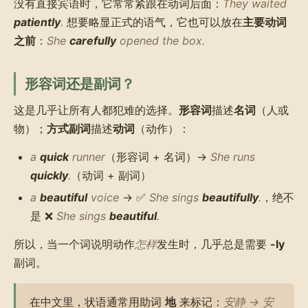
没有直接宾语时，它常常紧跟在动词后面：
They waited
patiently
.
想要略显正式的语气，它也可以放在
主要动词
之前
：
She
carefully
opened the box.
形容词还是副词？
这是几乎让所有人都犯难的选择。
形容词
描述
名词
（人或
物）；
方式副词
描述
动词
（动作）：
a
quick
runner
（形容词 + 名词）→
She runs
quickly
.
（动词 + 副词）
a
beautiful
voice
→ ✅
She sings
beautifully
.
，绝不
是 ❌
She sings
beautiful
.
所以，当一个词说明动作
怎样
发生时，几乎总是需要
-ly
副词。
在中文里，状语通常用助词
地
来标记：
安静 → 安