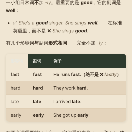
一小组日常词
不
加
-ly
。最重要的是
good
，它的副词是
well
：
✅
She's a
good
singer. She sings
well
.
——在标准
英语里，而不是 ❌
She sings
good
.
有几个形容词与副词
形式相同
——完全不加
-ly
：
形容词
副词
例子
fast
fast
He runs
fast
.（绝不是 ❌
fastly
）
hard
hard
They work
hard
.
late
late
I arrived
late
.
early
early
She got up
early
.