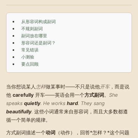
从形容词构成副词
不规则副词
副词放在哪里
形容词还是副词？
常见错误
小测验
要点回顾
当你想说某人
怎样
做某事时——不只是说他
开车
，而是说
他
carefully
开车——英语会用一个
方式副词
。
She
speaks
quietly
. He works
hard
. They sang
beautifully
.
这些小词通常来自形容词，而且大多数都遵
循一个简单的规律。
方式副词描述一个
动词
（动作），回答*怎样？*这个问题