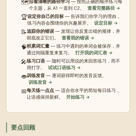
🗺️
沿着清晰的路径学习
— 按照正确的顺序练习每
个主题，从 A1 一直到 C2。
查看完整路径 →
🏆
设定你自己的目标
— 告诉我们你学习的理由，
练习内容会围绕你的兴趣展开。
设定目标 →
📝
追踪你的错误
— 发现让你反复出错的规律，并
彻底改正它们。
查看我的错误 →
🧠
积累词汇量
— 练习中遇到的单词会被保存，并
通过间隔重复来复习。
打开我的词汇表 →
🎤
练习口语
— 随时可以用说的来回答练习，而不
用打字。
试试口语练习 →
👄
训练发音
— 逐词获得即时的发音反馈。
训练发音 →
📅
每天练一点点
— 适合你水平的简短每日练习，
让语感保持新鲜。
开始练习 →
要点回顾