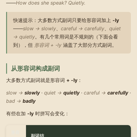
——
How does she speak? Quietly.
快速提示：大多数方式副词只要给形容词加上
-ly
——
slow → slowly
、
careful → carefully
、
quiet
→ quietly
。有几个常用词是不规则的（下面会看
到），但
形容词 + -ly
涵盖了大部分方式副词。
从形容词构成副词
大多数方式副词就是形容词
+ -ly
：
slow →
slowly
·
quiet →
quietly
·
careful →
carefully
·
bad →
badly
有些在加
-ly
时拼写会变化：
形容
副词结