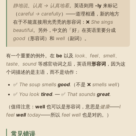
静地说
、
认真 → 认真地看
。英语则用
-ly
来标记
（
careful → carefully
）——道理相通，新的地方
在于不能直接用光秃秃的形容词：❌
She sings
beautiful
。另外，中文的「好」在英语里要分成
good
（形容词）和
well
（副词）。
有一个重要的例外。在
be
以及
look、feel、smell、
taste、sound
等感官动词之后，英语用
形容词
，因为这
个词描述的是主语，而不是动作：
✅
The soup smells
good
.
（不是 ❌
smells well
）
✅
You look
tired
.
— ✅
That sounds
great
.
（值得注意：
well
也可以是形容词，意思是
健康
——
I
feel
well
today
——所以
feel well
也是对的。）
常见错误