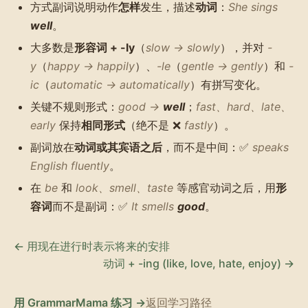
方式副词说明动作
怎样
发生，描述
动词
：
She sings
well
。
大多数是
形容词 + -ly
（
slow → slowly
），并对
-
y
（
happy → happily
）、
-le
（
gentle → gently
）和
-
ic
（
automatic → automatically
）有拼写变化。
关键不规则形式：
good →
well
；
fast、hard、late、
early
保持
相同形式
（绝不是 ❌
fastly
）。
副词放在
动词或其宾语之后
，而不是中间：✅
speaks
English fluently
。
在
be
和
look、smell、taste
等感官动词之后，用
形
容词
而不是副词：✅
It smells
good
。
← 用现在进行时表示将来的安排
动词 + -ing (like, love, hate, enjoy) →
用 GrammarMama 练习 →
返回学习路径