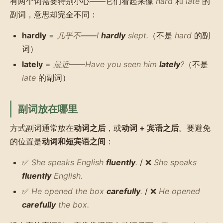
有两个词需要特别小心——它们看起来像
hard
和
late
的
副词，意思却完全不同：
hardly
=
几乎不
——
I
hardly
slept.
（不是
hard
的副
词）
lately
=
最近
——
Have you seen him
lately
?
（不是
late
的副词）
副词放在哪里
方式副词通常放在
动词之后
，或
动词 + 宾语之后
。要避免
的位置是
动词和短宾语之间
：
✅
She speaks English
fluently
.
/ ❌
She speaks
fluently
English.
✅
He opened the box
carefully
.
/ ❌
He opened
carefully
the box.