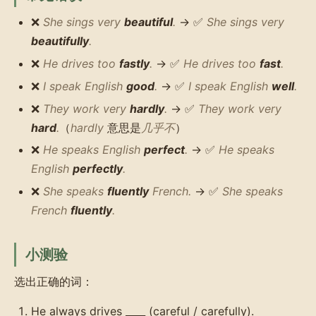
❌
She sings very
beautiful
.
→ ✅
She sings very
beautifully
.
❌
He drives too
fastly
.
→ ✅
He drives too
fast
.
❌
I speak English
good
.
→ ✅
I speak English
well
.
❌
They work very
hardly
.
→ ✅
They work very
hard
.
（
hardly
意思是
几乎不
）
❌
He speaks English
perfect
.
→ ✅
He speaks
English
perfectly
.
❌
She speaks
fluently
French.
→ ✅
She speaks
French
fluently
.
小测验
选出正确的词：
He always drives ____ (careful / carefully).