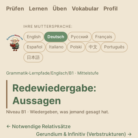
Prüfen
Lernen
Üben
Vokabular
Profil
IHRE MUTTERSPRACHE:
English
Deutsch
Русский
Français
Español
Italiano
Polski
中文
Português
日本語
Grammatik-Lernpfade
/
Englisch
/
B1 · Mittelstufe
Redewiedergabe:
Aussagen
Niveau B1 · Wiedergeben, was jemand gesagt hat.
← Notwendige Relativsätze
Gerundium & Infinitiv (Verbstrukturen) →