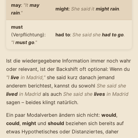
may
:
"It
may
might
:
She said it
might rain
.
rain
."
must
(Verpflichtung):
had to
:
She said she
had to go
.
"I
must go
."
Ist die wiedergegebene Information immer noch wahr
oder relevant, ist der Backshift oft optional: Wenn du
"I
live
in Madrid,"
she said kurz danach jemand
anderem berichtest, kannst du sowohl
She said she
lived
in Madrid
als auch
She said she
lives
in Madrid
sagen – beides klingt natürlich.
Ein paar Modalverben ändern sich nicht:
would
,
could
,
might
und
should
beziehen sich bereits auf
etwas Hypothetisches oder Distanziertes, daher