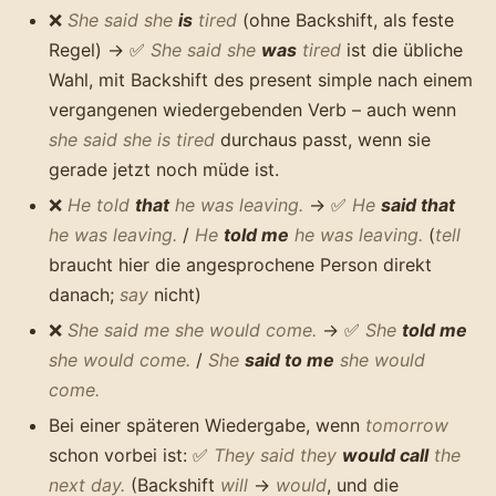
❌
She said she
is
tired
(ohne Backshift, als feste
Regel) → ✅
She said she
was
tired
ist die übliche
Wahl, mit Backshift des present simple nach einem
vergangenen wiedergebenden Verb – auch wenn
she said she is tired
durchaus passt, wenn sie
gerade jetzt noch müde ist.
❌
He told
that
he was leaving.
→ ✅
He
said that
he was leaving.
/
He
told me
he was leaving.
(
tell
braucht hier die angesprochene Person direkt
danach;
say
nicht)
❌
She said me she would come.
→ ✅
She
told me
she would come.
/
She
said to me
she would
come.
Bei einer späteren Wiedergabe, wenn
tomorrow
schon vorbei ist: ✅
They said they
would call
the
next day.
(Backshift
will
→
would
, und die