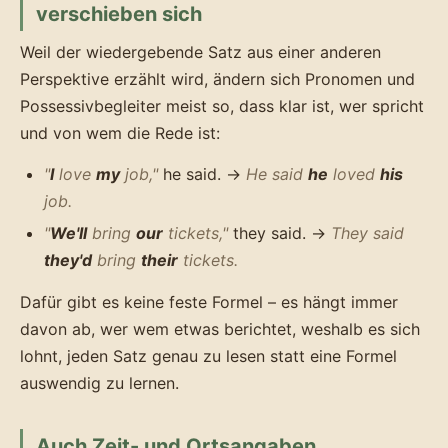
verschieben sich
Weil der wiedergebende Satz aus einer anderen
Perspektive erzählt wird, ändern sich Pronomen und
Possessivbegleiter meist so, dass klar ist, wer spricht
und von wem die Rede ist:
"
I
love
my
job,"
he said. →
He said
he
loved
his
job.
"
We'll
bring
our
tickets,"
they said. →
They said
they'd
bring
their
tickets.
Dafür gibt es keine feste Formel – es hängt immer
davon ab, wer wem etwas berichtet, weshalb es sich
lohnt, jeden Satz genau zu lesen statt eine Formel
auswendig zu lernen.
Auch Zeit- und Ortsangaben