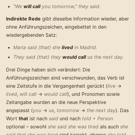
"We
will call
you tomorrow," they said.
Indirekte Rede
gibt dieselbe Information wieder, aber
ohne Anführungszeichen, eingebettet in den
wiedergebenden Satz:
Maria said (that) she
lived
in Madrid.
They said (that) they
would call
us the next day.
Drei Dinge haben sich verändert: Die
Anführungszeichen sind verschwunden, das Verb ist
eine Zeitstufe in die Vergangenheit gerückt (
live
→
lived
,
will call
→
would call
), und Pronomen sowie
Zeitangabe wurden an die neue Perspektive
angepasst (
you
→
us
,
tomorrow
→
the next day
). Das
Wort
that
ist nach
said
und nach
told + Person
optional – sowohl
she said she was tired
als auch
she
said that she was tired
sind korrekt, ebenso
she told