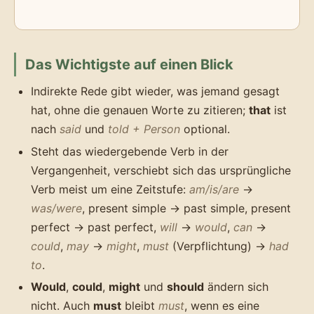
Das Wichtigste auf einen Blick
Indirekte Rede gibt wieder, was jemand gesagt
hat, ohne die genauen Worte zu zitieren;
that
ist
nach
said
und
told + Person
optional.
Steht das wiedergebende Verb in der
Vergangenheit, verschiebt sich das ursprüngliche
Verb meist um eine Zeitstufe:
am/is/are
→
was/were
, present simple → past simple, present
perfect → past perfect,
will
→
would
,
can
→
could
,
may
→
might
,
must
(Verpflichtung) →
had
to
.
Would
,
could
,
might
und
should
ändern sich
nicht. Auch
must
bleibt
must
, wenn es eine