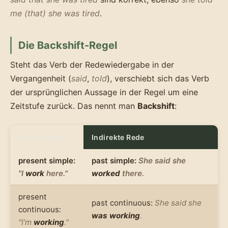
me (that) she was tired
.
Die Backshift-Regel
Steht das Verb der Redewiedergabe in der
Vergangenheit (
said
,
told
), verschiebt sich das Verb
der ursprünglichen Aussage in der Regel um eine
Zeitstufe zurück. Das nennt man
Backshift
:
Direkte Rede
Indirekte Rede
present simple:
past simple:
She said she
"I
work
here."
worked
there.
present
past continuous:
She said she
continuous:
was working
.
"I'm
working
."