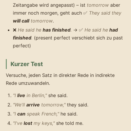
Zeitangabe wird angepasst) – ist
tomorrow
aber
immer noch morgen, geht auch ✅
They said they
will call
tomorrow
.
❌
He said he
has finished
.
→ ✅
He said he
had
finished
.
(present perfect verschiebt sich zu past
perfect)
Kurzer Test
Versuche, jeden Satz in direkter Rede in indirekte
Rede umzuwandeln.
"I
live
in Berlin,"
she said.
"We'll
arrive
tomorrow,"
they said.
"I
can
speak French,"
he said.
"I've
lost
my keys,"
she told me.