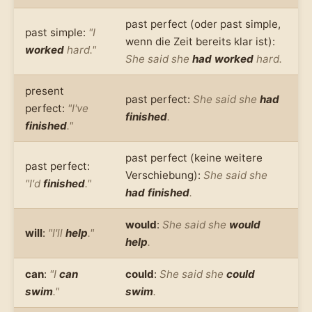
past perfect (oder past simple,
past simple:
"I
wenn die Zeit bereits klar ist):
worked
hard."
She said she
had worked
hard.
present
past perfect:
She said she
had
perfect:
"I've
finished
.
finished
."
past perfect (keine weitere
past perfect:
Verschiebung):
She said she
"I'd
finished
."
had finished
.
would
:
She said she
would
will
:
"I'll
help
."
help
.
can
:
"I
can
could
:
She said she
could
swim
."
swim
.