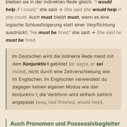
bleiben sie in der indirekten Rede gleich:
"I
would
help
if I could,"
she said →
She said she
would help
if
she could.
Auch
must
bleibt
must
, wenn es eine
logische Schlussfolgerung statt einer Verpflichtung
ausdrückt:
"He
must be
tired,"
she said →
She said he
must be
tired.
Im Deutschen wird die indirekte Rede meist mit
dem
Konjunktiv I
gebildet (
er sagte, er
sei
müde
), nicht durch eine Zeitverschiebung wie
im Englischen. Im Englischen verwendest du
dagegen keinen eigenen Modus wie den
Konjunktiv I; die Verbform wird einfach zeitlich
angepasst (
was
,
had finished
,
would help
).
Auch Pronomen und Possessivbegleiter