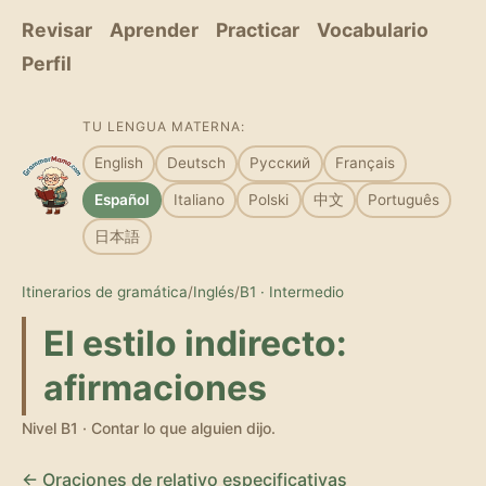
Revisar
Aprender
Practicar
Vocabulario
Perfil
TU LENGUA MATERNA:
English
Deutsch
Русский
Français
Español
Italiano
Polski
中文
Português
日本語
Itinerarios de gramática
/
Inglés
/
B1 · Intermedio
El estilo indirecto:
afirmaciones
Nivel B1 · Contar lo que alguien dijo.
← Oraciones de relativo especificativas