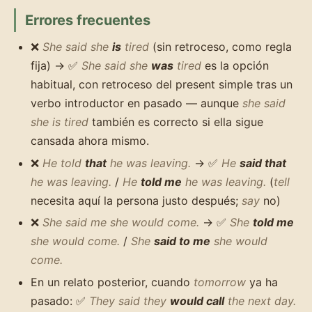
Errores frecuentes
❌
She said she
is
tired
(sin retroceso, como regla
fija) → ✅
She said she
was
tired
es la opción
habitual, con retroceso del present simple tras un
verbo introductor en pasado — aunque
she said
she is tired
también es correcto si ella sigue
cansada ahora mismo.
❌
He told
that
he was leaving.
→ ✅
He
said that
he was leaving.
/
He
told me
he was leaving.
(
tell
necesita aquí la persona justo después;
say
no)
❌
She said me she would come.
→ ✅
She
told me
she would come.
/
She
said to me
she would
come.
En un relato posterior, cuando
tomorrow
ya ha
pasado: ✅
They said they
would call
the next day.