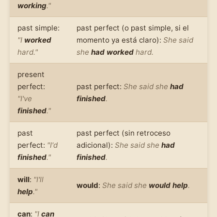
working
."
past simple:
past perfect (o past simple, si el
"I
worked
momento ya está claro):
She said
hard."
she
had worked
hard.
present
perfect:
past perfect:
She said she
had
"I've
finished
.
finished
."
past
past perfect (sin retroceso
perfect:
"I'd
adicional):
She said she
had
finished
."
finished
.
will
:
"I'll
would
:
She said she
would help
.
help
."
can
:
"I
can