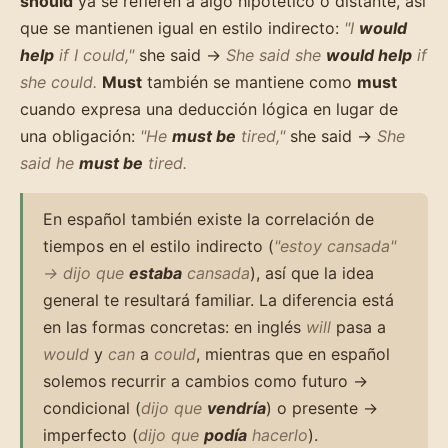
should
ya se refieren a algo hipotético o distante, así
que se mantienen igual en estilo indirecto:
"I
would
help
if I could,"
she said →
She said she
would help
if
she could.
Must
también se mantiene como
must
cuando expresa una deducción lógica en lugar de
una obligación:
"He
must be
tired,"
she said →
She
said he
must be
tired.
En español también existe la correlación de
tiempos en el estilo indirecto (
"estoy cansada"
→ dijo que
estaba
cansada
), así que la idea
general te resultará familiar. La diferencia está
en las formas concretas: en inglés
will
pasa a
would
y
can
a
could
, mientras que en español
solemos recurrir a cambios como futuro →
condicional (
dijo que
vendría
) o presente →
imperfecto (
dijo que
podía
hacerlo
).