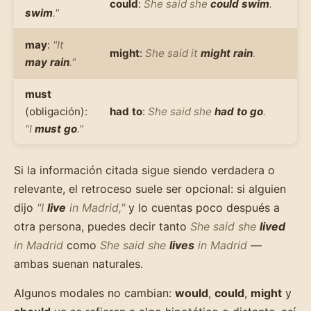
could
:
She said she
could swim
.
swim
."
may
:
"It
might
:
She said it
might rain
.
may rain
."
must
(obligación):
had to
:
She said she
had to go
.
"I
must go
."
Si la información citada sigue siendo verdadera o
relevante, el retroceso suele ser opcional: si alguien
dijo
"I
live
in Madrid,"
y lo cuentas poco después a
otra persona, puedes decir tanto
She said she
lived
in Madrid
como
She said she
lives
in Madrid
—
ambas suenan naturales.
Algunos modales no cambian:
would
,
could
,
might
y