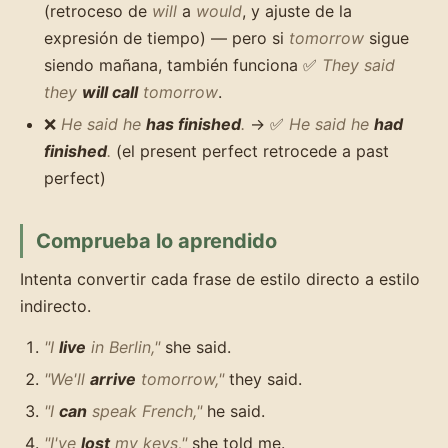
(retroceso de
will
a
would
, y ajuste de la
expresión de tiempo) — pero si
tomorrow
sigue
siendo mañana, también funciona ✅
They said
they
will call
tomorrow
.
❌
He said he
has finished
.
→ ✅
He said he
had
finished
.
(el present perfect retrocede a past
perfect)
Comprueba lo aprendido
Intenta convertir cada frase de estilo directo a estilo
indirecto.
"I
live
in Berlin,"
she said.
"We'll
arrive
tomorrow,"
they said.
"I
can
speak French,"
he said.
"I've
lost
my keys,"
she told me.