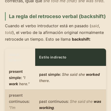
correctas, igual que
she told me (that) she was tired
.
La regla del retroceso verbal (backshift)
Cuando el verbo introductor está en pasado (
said
,
told
), el verbo de la afirmación original normalmente
retrocede un tiempo. Esto se llama
backshift
:
Estilo
Estilo indirecto
directo
present
past simple:
She said she
worked
simple:
"I
there.
work
here."
present
continuous:
past continuous:
She said she
was
"I'm
working
.