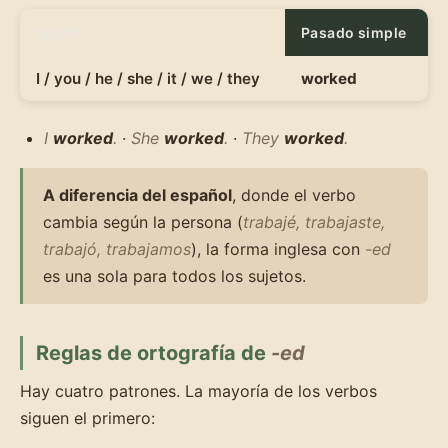
Sujeto
Pasado simple
I / you / he / she / it / we / they
worked
I
worked
.
·
She
worked
.
·
They
worked
.
A diferencia del español
, donde el verbo
cambia según la persona (
trabajé, trabajaste,
trabajó, trabajamos
), la forma inglesa con
-ed
es una sola para todos los sujetos.
Reglas de ortografía de
-ed
Hay cuatro patrones. La mayoría de los verbos
siguen el primero: