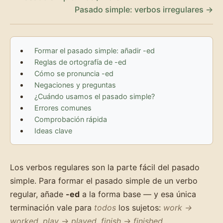
Pasado simple: verbos irregulares →
Formar el pasado simple: añadir -ed
Reglas de ortografía de -ed
Cómo se pronuncia -ed
Negaciones y preguntas
¿Cuándo usamos el pasado simple?
Errores comunes
Comprobación rápida
Ideas clave
Los verbos regulares son la parte fácil del pasado
simple. Para formar el pasado simple de un verbo
regular, añade
-ed
a la forma base — y esa única
terminación vale para
todos
los sujetos:
work →
worked
,
play → played
,
finish → finished
.