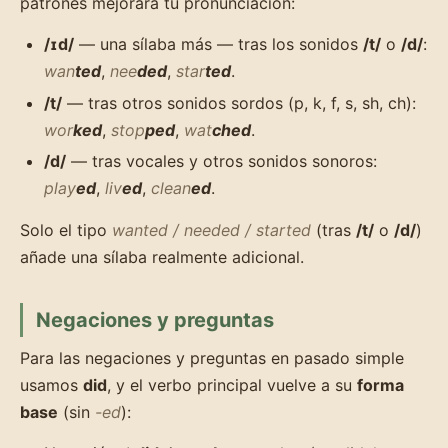
patrones mejorará tu pronunciación:
/ɪd/
— una sílaba más — tras los sonidos
/t/
o
/d/
:
wan
ted
,
nee
ded
,
star
ted
.
/t/
— tras otros sonidos sordos (p, k, f, s, sh, ch):
wor
ked
,
stop
ped
,
wat
ched
.
/d/
— tras vocales y otros sonidos sonoros:
play
ed
,
liv
ed
,
clean
ed
.
Solo el tipo
wanted / needed / started
(tras
/t/
o
/d/
)
añade una sílaba realmente adicional.
Negaciones y preguntas
Para las negaciones y preguntas en pasado simple
usamos
did
, y el verbo principal vuelve a su
forma
base
(sin
-ed
):