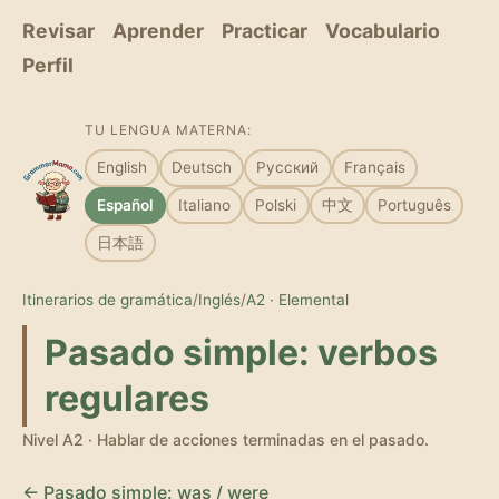
Revisar
Aprender
Practicar
Vocabulario
Perfil
TU LENGUA MATERNA:
English
Deutsch
Русский
Français
Español
Italiano
Polski
中文
Português
日本語
Itinerarios de gramática
/
Inglés
/
A2 · Elemental
Pasado simple: verbos
regulares
Nivel A2 · Hablar de acciones terminadas en el pasado.
← Pasado simple: was / were