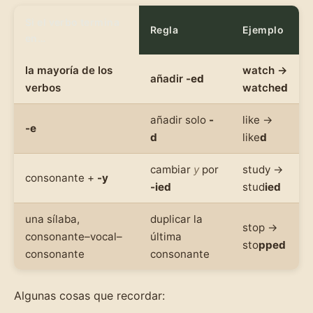
Si el verbo termina
Regla
Ejemplo
en…
la mayoría de los
watch →
añadir
-ed
verbos
watch
ed
añadir solo
-
like →
-e
d
like
d
cambiar
y
por
study →
consonante +
-y
-ied
stud
ied
una sílaba,
duplicar la
stop →
consonante–vocal–
última
sto
pped
consonante
consonante
Algunas cosas que recordar: