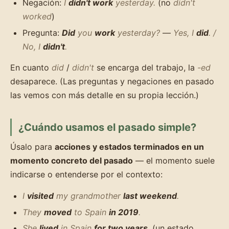
Negación:
I
didn't work
yesterday.
(no
didn't
worked
)
Pregunta:
Did
you
work
yesterday?
—
Yes, I
did
. /
No, I
didn't
.
En cuanto
did
/
didn't
se encarga del trabajo, la
-ed
desaparece. (Las preguntas y negaciones en pasado
las vemos con más detalle en su propia lección.)
¿Cuándo usamos el pasado simple?
Úsalo para
acciones y estados terminados en un
momento concreto del pasado
— el momento suele
indicarse o entenderse por el contexto:
I
visited
my grandmother
last weekend
.
They
moved
to Spain
in 2019
.
She
lived
in Spain
for two years
.
(un estado