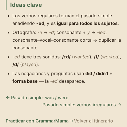
Ideas clave
Los verbos regulares forman el pasado simple
añadiendo
-ed
, y es
igual para todos los sujetos
.
Ortografía:
-e
→
-d
; consonante +
y
→
-ied
;
consonante–vocal–consonante corta → duplicar la
consonante.
-ed
tiene tres sonidos:
/ɪd/
(
wanted
),
/t/
(
worked
),
/d/
(
played
).
Las negaciones y preguntas usan
did / didn't +
forma base
— la
-ed
desaparece.
← Pasado simple: was / were
Pasado simple: verbos irregulares →
Practicar con GrammarMama →
Volver al itinerario