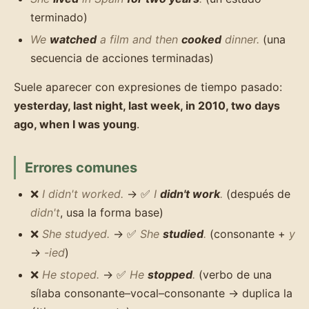
terminado)
We
watched
a film and then
cooked
dinner.
(una
secuencia de acciones terminadas)
Suele aparecer con expresiones de tiempo pasado:
yesterday, last night, last week, in 2010, two days
ago, when I was young
.
Errores comunes
❌
I didn't worked.
→ ✅
I
didn't work
.
(después de
didn't
, usa la forma base)
❌
She studyed.
→ ✅
She
studied
.
(consonante +
y
→
-ied
)
❌
He stoped.
→ ✅
He
stopped
.
(verbo de una
sílaba consonante–vocal–consonante → duplica la