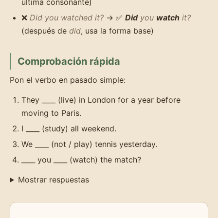
última consonante)
❌
Did you watched it?
→ ✅
Did
you
watch
it?
(después de
did
, usa la forma base)
Comprobación rápida
Pon el verbo en pasado simple:
They ____ (live) in London for a year before
moving to Paris.
I ____ (study) all weekend.
We ____ (not / play) tennis yesterday.
____ you ____ (watch) the match?
Mostrar respuestas