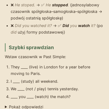
❌
He stoped.
→ ✅
He
stopped
.
(jednosylabowy
czasownik spółgłoska–samogłoska–spółgłoska →
podwój ostatnią spółgłoskę)
❌
Did you watched it?
→ ✅
Did
you
watch
it?
(po
did
użyj formy podstawowej)
Szybki sprawdzian
Wstaw czasownik w Past Simple:
They ____ (live) in London for a year before
moving to Paris.
I ____ (study) all weekend.
We ____ (not / play) tennis yesterday.
____ you ____ (watch) the match?
Pokaż odpowiedzi