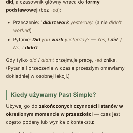
did
, a czasownik główny wraca do
formy
podstawowej
(bez
-ed
):
Przeczenie:
I
didn't work
yesterday.
(a nie
didn't
worked
)
Pytanie:
Did
you
work
yesterday?
—
Yes, I
did
. /
No, I
didn't
.
Gdy tylko
did
/
didn't
przejmuje pracę,
-ed
znika.
(Pytania i przeczenia w czasie przeszłym omawiamy
dokładniej w osobnej lekcji.)
Kiedy używamy Past Simple?
Używaj go do
zakończonych czynności i stanów w
określonym momencie w przeszłości
— czas jest
często podany lub wynika z kontekstu: