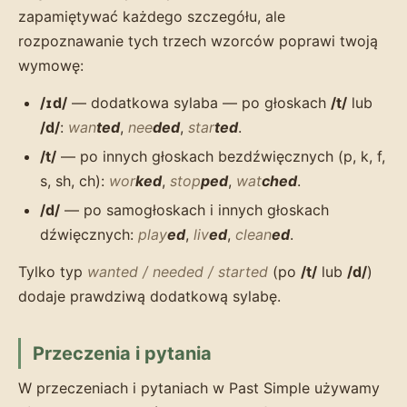
zapamiętywać każdego szczegółu, ale
rozpoznawanie tych trzech wzorców poprawi twoją
wymowę:
/ɪd/
— dodatkowa sylaba — po głoskach
/t/
lub
/d/
:
wan
ted
,
nee
ded
,
star
ted
.
/t/
— po innych głoskach bezdźwięcznych (p, k, f,
s, sh, ch):
wor
ked
,
stop
ped
,
wat
ched
.
/d/
— po samogłoskach i innych głoskach
dźwięcznych:
play
ed
,
liv
ed
,
clean
ed
.
Tylko typ
wanted / needed / started
(po
/t/
lub
/d/
)
dodaje prawdziwą dodatkową sylabę.
Przeczenia i pytania
W przeczeniach i pytaniach w Past Simple używamy