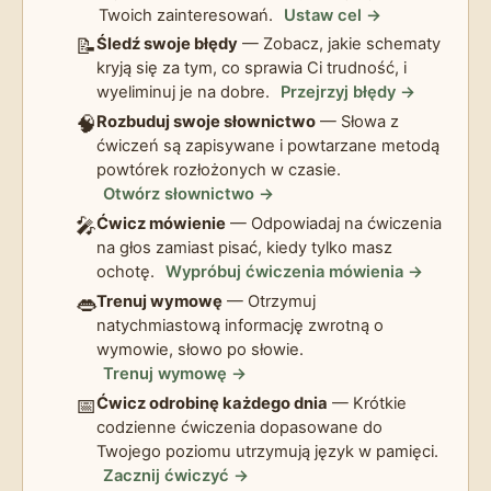
Twoich zainteresowań.
Ustaw cel →
📝
Śledź swoje błędy
— Zobacz, jakie schematy
kryją się za tym, co sprawia Ci trudność, i
wyeliminuj je na dobre.
Przejrzyj błędy →
🧠
Rozbuduj swoje słownictwo
— Słowa z
ćwiczeń są zapisywane i powtarzane metodą
powtórek rozłożonych w czasie.
Otwórz słownictwo →
🎤
Ćwicz mówienie
— Odpowiadaj na ćwiczenia
na głos zamiast pisać, kiedy tylko masz
ochotę.
Wypróbuj ćwiczenia mówienia →
👄
Trenuj wymowę
— Otrzymuj
natychmiastową informację zwrotną o
wymowie, słowo po słowie.
Trenuj wymowę →
📅
Ćwicz odrobinę każdego dnia
— Krótkie
codzienne ćwiczenia dopasowane do
Twojego poziomu utrzymują język w pamięci.
Zacznij ćwiczyć →