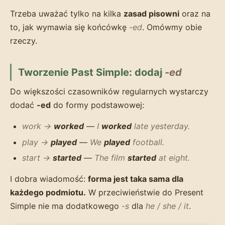
Trzeba uważać tylko na kilka
zasad pisowni
oraz na
to, jak wymawia się końcówkę
-ed
. Omówmy obie
rzeczy.
Tworzenie Past Simple: dodaj
-ed
Do większości czasowników regularnych wystarczy
dodać
-ed
do formy podstawowej:
work →
worked
—
I
worked
late yesterday.
play →
played
—
We
played
football.
start →
started
—
The film
started
at eight.
I dobra wiadomość:
forma jest taka sama dla
każdego podmiotu.
W przeciwieństwie do Present
Simple nie ma dodatkowego
-s
dla
he / she / it
.