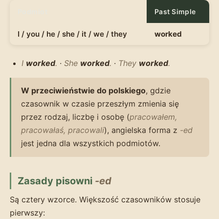
Podmiot
Past Simple
I / you / he / she / it / we / they
worked
I
worked
.
·
She
worked
.
·
They
worked
.
W przeciwieństwie do polskiego
, gdzie
czasownik w czasie przeszłym zmienia się
przez rodzaj, liczbę i osobę (
pracowałem,
pracowałaś, pracowali
), angielska forma z
-ed
jest jedna dla wszystkich podmiotów.
Zasady pisowni
-ed
Są cztery wzorce. Większość czasowników stosuje
pierwszy: