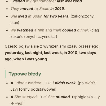
I
visited
my grandmother
last weekend
.
They
moved
to Spain
in 2019
.
She
lived
in Spain
for two years
.
(zakończony
stan)
We
watched
a film and then
cooked
dinner.
(ciąg
zakończonych czynności)
Często pojawia się z wyrażeniami czasu przeszłego:
yesterday, last night, last week, in 2010, two days
ago, when I was young
.
Typowe błędy
❌
I didn't worked.
→ ✅
I
didn't work
.
(po
didn't
użyj formy podstawowej)
❌
She studyed.
→ ✅
She
studied
.
(spółgłoska +
y
→
-ied
)