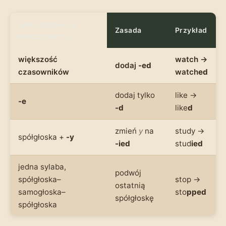
Jeśli czasownik
Zasada
Przykład
kończy się na…
większość
watch →
dodaj
-ed
czasowników
watch
ed
dodaj tylko
like →
-e
-d
like
d
zmień
y
na
study →
spółgłoska +
-y
-ied
stud
ied
jedna sylaba,
podwój
spółgłoska–
stop →
ostatnią
samogłoska–
sto
pped
spółgłoskę
spółgłoska