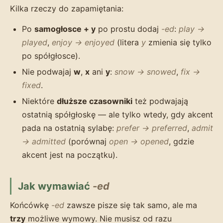
Kilka rzeczy do zapamiętania:
Po
samogłosce + y
po prostu dodaj
-ed
:
play →
played
,
enjoy → enjoyed
(litera
y
zmienia się tylko
po spółgłosce).
Nie podwajaj
w
,
x
ani
y
:
snow → snowed
,
fix →
fixed
.
Niektóre
dłuższe czasowniki
też podwajają
ostatnią spółgłoskę — ale tylko wtedy, gdy akcent
pada na ostatnią sylabę:
prefer → preferred
,
admit
→ admitted
(porównaj
open → opened
, gdzie
akcent jest na początku).
Jak wymawiać
-ed
Końcówkę
-ed
zawsze pisze się tak samo, ale ma
trzy
możliwe wymowy. Nie musisz od razu