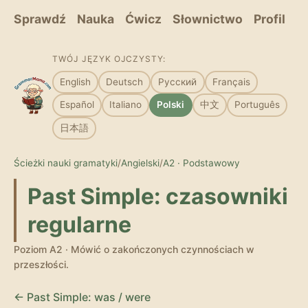
Sprawdź
Nauka
Ćwicz
Słownictwo
Profil
TWÓJ JĘZYK OJCZYSTY:
English
Deutsch
Русский
Français
Español
Italiano
Polski
中文
Português
日本語
Ścieżki nauki gramatyki
/
Angielski
/
A2 · Podstawowy
Past Simple: czasowniki
regularne
Poziom A2 · Mówić o zakończonych czynnościach w
przeszłości.
← Past Simple: was / were