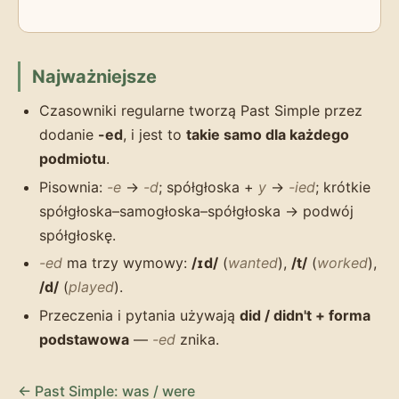
Najważniejsze
Czasowniki regularne tworzą Past Simple przez
dodanie
-ed
, i jest to
takie samo dla każdego
podmiotu
.
Pisownia:
-e
→
-d
; spółgłoska +
y
→
-ied
; krótkie
spółgłoska–samogłoska–spółgłoska → podwój
spółgłoskę.
-ed
ma trzy wymowy:
/ɪd/
(
wanted
),
/t/
(
worked
),
/d/
(
played
).
Przeczenia i pytania używają
did / didn't + forma
podstawowa
—
-ed
znika.
← Past Simple: was / were