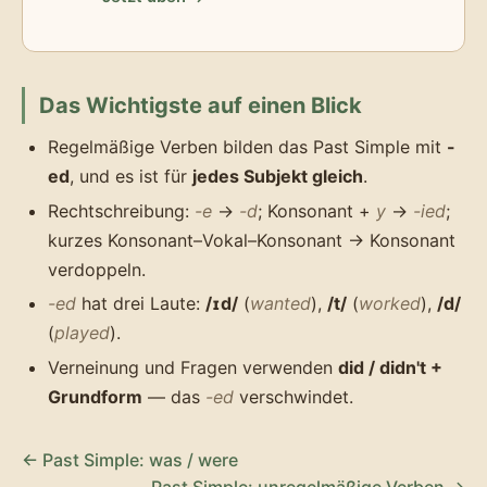
Das Wichtigste auf einen Blick
Regelmäßige Verben bilden das Past Simple mit
-
ed
, und es ist für
jedes Subjekt gleich
.
Rechtschreibung:
-e
→
-d
; Konsonant +
y
→
-ied
;
kurzes Konsonant–Vokal–Konsonant → Konsonant
verdoppeln.
-ed
hat drei Laute:
/ɪd/
(
wanted
),
/t/
(
worked
),
/d/
(
played
).
Verneinung und Fragen verwenden
did / didn't +
Grundform
— das
-ed
verschwindet.
← Past Simple: was / were