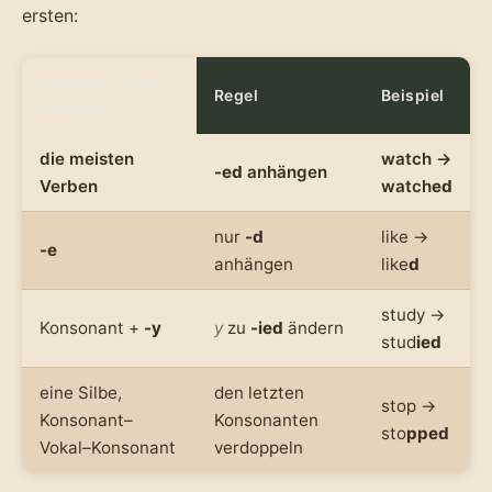
ersten:
Wenn das Verb
Regel
Beispiel
endet auf …
die meisten
watch →
-ed
anhängen
Verben
watch
ed
nur
-d
like →
-e
anhängen
like
d
study →
Konsonant +
-y
y
zu
-ied
ändern
stud
ied
eine Silbe,
den letzten
stop →
Konsonant–
Konsonanten
sto
pped
Vokal–Konsonant
verdoppeln