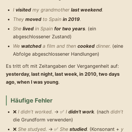
I
visited
my grandmother
last weekend
.
They
moved
to Spain
in 2019
.
She
lived
in Spain
for two years
.
(ein
abgeschlossener Zustand)
We
watched
a film and then
cooked
dinner.
(eine
Abfolge abgeschlossener Handlungen)
Es tritt oft mit Zeitangaben der Vergangenheit auf:
yesterday, last night, last week, in 2010, two days
ago, when I was young
.
Häufige Fehler
❌
I didn't worked.
→ ✅
I
didn't work
.
(nach
didn't
die Grundform verwenden)
❌
She studyed.
→ ✅
She
studied
.
(Konsonant +
y