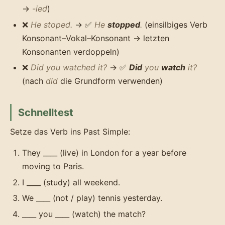
→
-ied
)
❌
He stoped.
→ ✅
He
stopped
.
(einsilbiges Verb
Konsonant–Vokal–Konsonant → letzten
Konsonanten verdoppeln)
❌
Did you watched it?
→ ✅
Did
you
watch
it?
(nach
did
die Grundform verwenden)
Schnelltest
Setze das Verb ins Past Simple:
They ____ (live) in London for a year before
moving to Paris.
I ____ (study) all weekend.
We ____ (not / play) tennis yesterday.
____ you ____ (watch) the match?