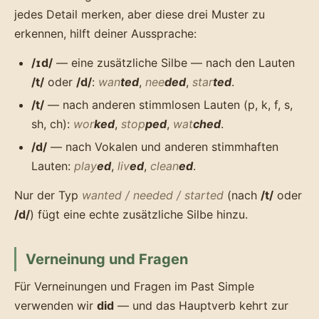
jedes Detail merken, aber diese drei Muster zu
erkennen, hilft deiner Aussprache:
/ɪd/
— eine zusätzliche Silbe — nach den Lauten
/t/
oder
/d/
:
wan
ted
,
nee
ded
,
star
ted
.
/t/
— nach anderen stimmlosen Lauten (p, k, f, s,
sh, ch):
wor
ked
,
stop
ped
,
wat
ched
.
/d/
— nach Vokalen und anderen stimmhaften
Lauten:
play
ed
,
liv
ed
,
clean
ed
.
Nur der Typ
wanted / needed / started
(nach
/t/
oder
/d/
) fügt eine echte zusätzliche Silbe hinzu.
Verneinung und Fragen
Für Verneinungen und Fragen im Past Simple
verwenden wir
did
— und das Hauptverb kehrt zur