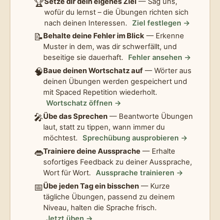
🏆
Setze dir dein eigenes Ziel
— Sag uns,
wofür du lernst – die Übungen richten sich
nach deinen Interessen.
Ziel festlegen →
📝
Behalte deine Fehler im Blick
— Erkenne
Muster in dem, was dir schwerfällt, und
beseitige sie dauerhaft.
Fehler ansehen →
🧠
Baue deinen Wortschatz auf
— Wörter aus
deinen Übungen werden gespeichert und
mit Spaced Repetition wiederholt.
Wortschatz öffnen →
🎤
Übe das Sprechen
— Beantworte Übungen
laut, statt zu tippen, wann immer du
möchtest.
Sprechübung ausprobieren →
👄
Trainiere deine Aussprache
— Erhalte
sofortiges Feedback zu deiner Aussprache,
Wort für Wort.
Aussprache trainieren →
📅
Übe jeden Tag ein bisschen
— Kurze
tägliche Übungen, passend zu deinem
Niveau, halten die Sprache frisch.
Jetzt üben →