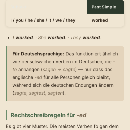
Subjekt
Past Simple
I / you / he / she / it / we / they
worked
I
worked
.
·
She
worked
.
·
They
worked
.
Für Deutschsprachige:
Das funktioniert ähnlich
wie bei schwachen Verben im Deutschen, die
-
te
anhängen (
sagen → sagte
) — nur dass das
englische
-ed
für alle Personen gleich bleibt,
während sich die deutschen Endungen ändern
(
sagte, sagtest, sagten
).
Rechtschreibregeln für
-ed
Es gibt vier Muster. Die meisten Verben folgen dem