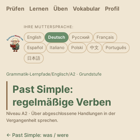
Prüfen
Lernen
Üben
Vokabular
Profil
IHRE MUTTERSPRACHE:
English
Deutsch
Русский
Français
Español
Italiano
Polski
中文
Português
日本語
Grammatik-Lernpfade
/
Englisch
/
A2 · Grundstufe
Past Simple:
regelmäßige Verben
Niveau A2 · Über abgeschlossene Handlungen in der
Vergangenheit sprechen.
← Past Simple: was / were