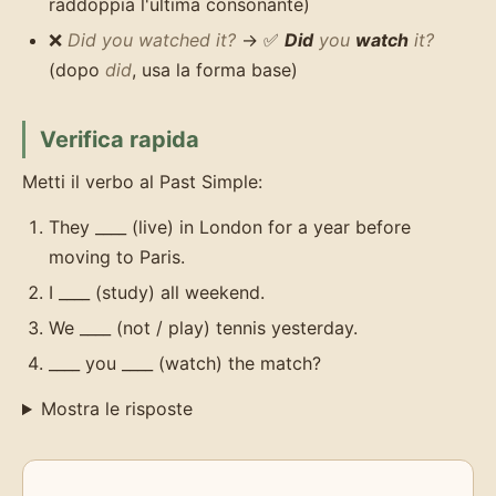
raddoppia l'ultima consonante)
❌
Did you watched it?
→ ✅
Did
you
watch
it?
(dopo
did
, usa la forma base)
Verifica rapida
Metti il verbo al Past Simple:
They ____ (live) in London for a year before
moving to Paris.
I ____ (study) all weekend.
We ____ (not / play) tennis yesterday.
____ you ____ (watch) the match?
Mostra le risposte