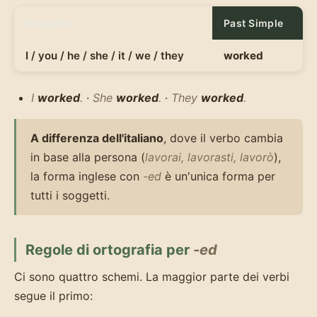
Soggetto
Past Simple
I / you / he / she / it / we / they
worked
I
worked
.
·
She
worked
.
·
They
worked
.
A differenza dell'italiano
, dove il verbo cambia
in base alla persona (
lavorai, lavorasti, lavorò
),
la forma inglese con
-ed
è un'unica forma per
tutti i soggetti.
Regole di ortografia per
-ed
Ci sono quattro schemi. La maggior parte dei verbi
segue il primo: