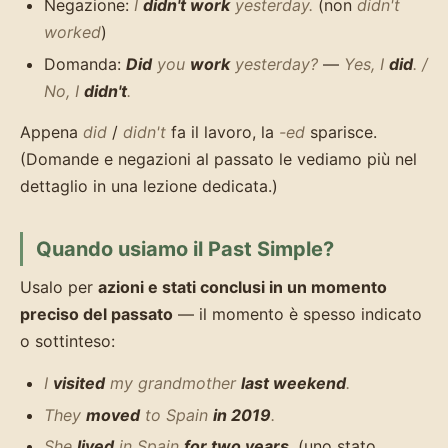
Negazione:
I
didn't work
yesterday.
(non
didn't
worked
)
Domanda:
Did
you
work
yesterday?
—
Yes, I
did
. /
No, I
didn't
.
Appena
did
/
didn't
fa il lavoro, la
-ed
sparisce.
(Domande e negazioni al passato le vediamo più nel
dettaglio in una lezione dedicata.)
Quando usiamo il Past Simple?
Usalo per
azioni e stati conclusi in un momento
preciso del passato
— il momento è spesso indicato
o sottinteso:
I
visited
my grandmother
last weekend
.
They
moved
to Spain
in 2019
.
She
lived
in Spain
for two years
.
(uno stato