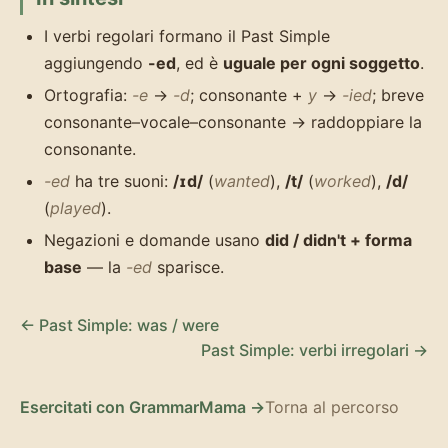
I verbi regolari formano il Past Simple
aggiungendo
-ed
, ed è
uguale per ogni soggetto
.
Ortografia:
-e
→
-d
; consonante +
y
→
-ied
; breve
consonante–vocale–consonante → raddoppiare la
consonante.
-ed
ha tre suoni:
/ɪd/
(
wanted
),
/t/
(
worked
),
/d/
(
played
).
Negazioni e domande usano
did / didn't + forma
base
— la
-ed
sparisce.
← Past Simple: was / were
Past Simple: verbi irregolari →
Esercitati con GrammarMama →
Torna al percorso