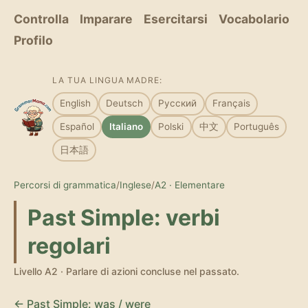
Controlla
Imparare
Esercitarsi
Vocabolario
Profilo
LA TUA LINGUA MADRE:
English
Deutsch
Русский
Français
Español
Italiano
Polski
中文
Português
日本語
Percorsi di grammatica
/
Inglese
/
A2 · Elementare
Past Simple: verbi
regolari
Livello A2 · Parlare di azioni concluse nel passato.
← Past Simple: was / were