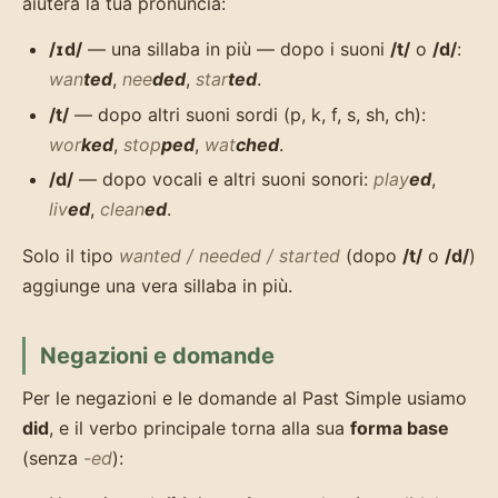
aiuterà la tua pronuncia:
/ɪd/
— una sillaba in più — dopo i suoni
/t/
o
/d/
:
wan
ted
,
nee
ded
,
star
ted
.
/t/
— dopo altri suoni sordi (p, k, f, s, sh, ch):
wor
ked
,
stop
ped
,
wat
ched
.
/d/
— dopo vocali e altri suoni sonori:
play
ed
,
liv
ed
,
clean
ed
.
Solo il tipo
wanted / needed / started
(dopo
/t/
o
/d/
)
aggiunge una vera sillaba in più.
Negazioni e domande
Per le negazioni e le domande al Past Simple usiamo
did
, e il verbo principale torna alla sua
forma base
(senza
-ed
):