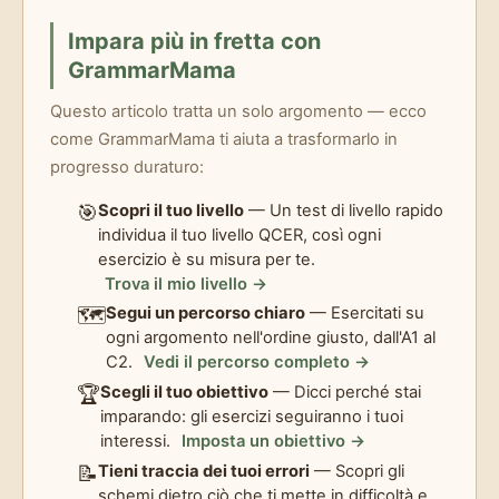
Impara più in fretta con
GrammarMama
Questo articolo tratta un solo argomento — ecco
come GrammarMama ti aiuta a trasformarlo in
progresso duraturo:
🎯
Scopri il tuo livello
— Un test di livello rapido
individua il tuo livello QCER, così ogni
esercizio è su misura per te.
Trova il mio livello →
🗺️
Segui un percorso chiaro
— Esercitati su
ogni argomento nell'ordine giusto, dall'A1 al
C2.
Vedi il percorso completo →
🏆
Scegli il tuo obiettivo
— Dicci perché stai
imparando: gli esercizi seguiranno i tuoi
interessi.
Imposta un obiettivo →
📝
Tieni traccia dei tuoi errori
— Scopri gli
schemi dietro ciò che ti mette in difficoltà e