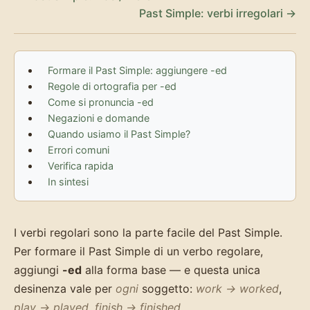
Past Simple: verbi irregolari →
Formare il Past Simple: aggiungere -ed
Regole di ortografia per -ed
Come si pronuncia -ed
Negazioni e domande
Quando usiamo il Past Simple?
Errori comuni
Verifica rapida
In sintesi
I verbi regolari sono la parte facile del Past Simple.
Per formare il Past Simple di un verbo regolare,
aggiungi
-ed
alla forma base — e questa unica
desinenza vale per
ogni
soggetto:
work → worked
,
play → played
,
finish → finished
.