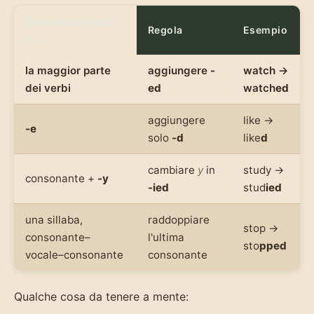
Se il verbo finisce
Regola
Esempio
in…
la maggior parte
aggiungere
-
watch →
dei verbi
ed
watch
ed
aggiungere
like →
-e
solo
-d
like
d
cambiare
y
in
study →
consonante +
-y
-ied
stud
ied
una sillaba,
raddoppiare
stop →
consonante–
l'ultima
sto
pped
vocale–consonante
consonante
Qualche cosa da tenere a mente: