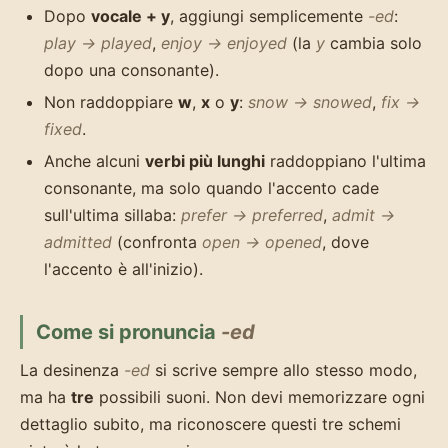
Dopo
vocale + y
, aggiungi semplicemente
-ed
:
play → played
,
enjoy → enjoyed
(la
y
cambia solo
dopo una consonante).
Non raddoppiare
w
,
x
o
y
:
snow → snowed
,
fix →
fixed
.
Anche alcuni
verbi più lunghi
raddoppiano l'ultima
consonante, ma solo quando l'accento cade
sull'ultima sillaba:
prefer → preferred
,
admit →
admitted
(confronta
open → opened
, dove
l'accento è all'inizio).
Come si pronuncia
-ed
La desinenza
-ed
si scrive sempre allo stesso modo,
ma ha
tre
possibili suoni. Non devi memorizzare ogni
dettaglio subito, ma riconoscere questi tre schemi