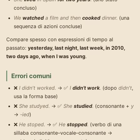
concluso)
We
watched
a film and then
cooked
dinner.
(una
sequenza di azioni concluse)
Compare spesso con espressioni di tempo al
passato:
yesterday, last night, last week, in 2010,
two days ago, when I was young
.
Errori comuni
❌
I didn't worked.
→ ✅
I
didn't work
.
(dopo
didn't
,
usa la forma base)
❌
She studyed.
→ ✅
She
studied
.
(consonante +
y
→
-ied
)
❌
He stoped.
→ ✅
He
stopped
.
(verbo di una
sillaba consonante–vocale–consonante →