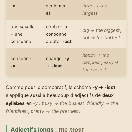
-e
seulement
-
large → the
st
largest
une voyelle
doubler la
big → the biggest
,
+ une
consonne,
hot → the hottest
consonne
ajouter
-est
happy → the
consonne +
changer
-y
happiest
,
easy →
-y
→ -iest
the easiest
Comme pour le comparatif, le schéma
-y → -iest
s'applique aussi à beaucoup d'adjectifs de
deux
syllabes
en
-y
:
busy → the busiest
,
friendly → the
friendliest
,
pretty → the prettiest
.
Adjectifs longs :
the most