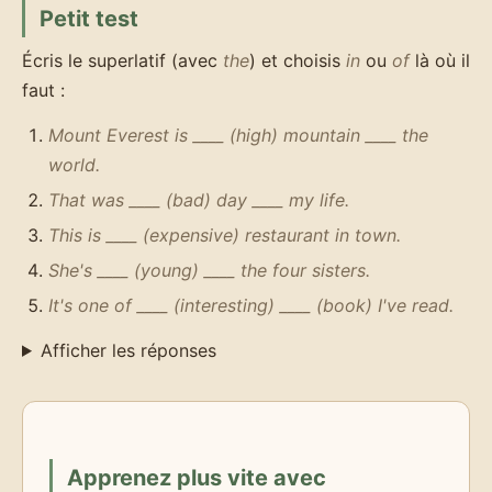
Petit test
Écris le superlatif (avec
the
) et choisis
in
ou
of
là où il
faut :
Mount Everest is ____ (high) mountain ____ the
world.
That was ____ (bad) day ____ my life.
This is ____ (expensive) restaurant in town.
She's ____ (young) ____ the four sisters.
It's one of ____ (interesting) ____ (book) I've read.
Afficher les réponses
Apprenez plus vite avec