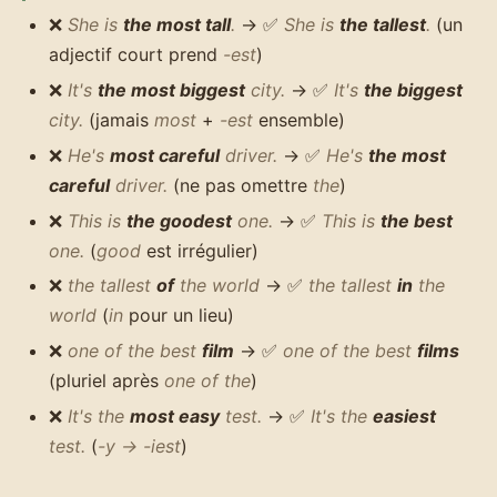
❌
She is
the most tall
.
→ ✅
She is
the tallest
.
(un
adjectif court prend
-est
)
❌
It's
the most biggest
city.
→ ✅
It's
the biggest
city.
(jamais
most
+
-est
ensemble)
❌
He's
most careful
driver.
→ ✅
He's
the most
careful
driver.
(ne pas omettre
the
)
❌
This is
the goodest
one.
→ ✅
This is
the best
one.
(
good
est irrégulier)
❌
the tallest
of
the world
→ ✅
the tallest
in
the
world
(
in
pour un lieu)
❌
one of the best
film
→ ✅
one of the best
films
(pluriel après
one of the
)
❌
It's the
most easy
test.
→ ✅
It's the
easiest
test.
(
-y → -iest
)