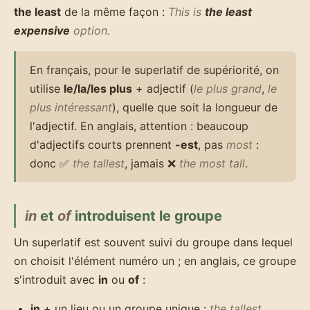
the least
de la même façon :
This is
the least
expensive
option.
En français, pour le superlatif de supériorité, on
utilise
le/la/les plus
+ adjectif (
le plus grand
,
le
plus intéressant
), quelle que soit la longueur de
l'adjectif. En anglais, attention : beaucoup
d'adjectifs courts prennent
-est
, pas
most
:
donc ✅
the tallest
, jamais ❌
the most tall
.
in
et
of
introduisent le groupe
Un superlatif est souvent suivi du groupe dans lequel
on choisit l'élément numéro un ; en anglais, ce groupe
s'introduit avec
in
ou
of
:
in
+ un lieu ou un groupe unique :
the tallest