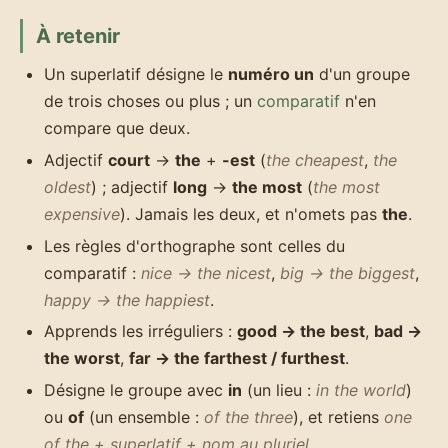
À retenir
Un superlatif désigne le
numéro un
d'un groupe
de trois choses ou plus ; un
comparatif
n'en
compare que deux.
Adjectif
court
→
the
+
-est
(
the cheapest
,
the
oldest
) ; adjectif
long
→
the most
(
the most
expensive
). Jamais les deux, et n'omets pas
the
.
Les règles d'orthographe sont celles du
comparatif :
nice → the nicest
,
big → the biggest
,
happy → the happiest
.
Apprends les irréguliers :
good → the best
,
bad →
the worst
,
far → the farthest / furthest
.
Désigne le groupe avec
in
(un lieu :
in the world
)
ou
of
(un ensemble :
of the three
), et retiens
one
of the + superlatif + nom au pluriel
.