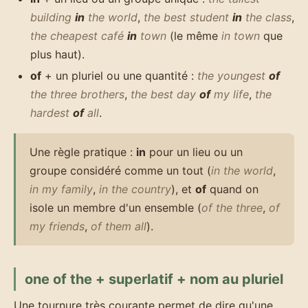
building
in
the world
,
the best student
in
the class
,
the cheapest café
in
town
(le même
in town
que
plus haut).
of
+ un pluriel ou une quantité :
the youngest
of
the three brothers
,
the best day
of
my life
,
the
hardest
of
all
.
Une règle pratique :
in
pour un lieu ou un
groupe considéré comme un tout (
in the world
,
in my family
,
in the country
), et
of
quand on
isole un membre d'un ensemble (
of the three
,
of
my friends
,
of them all
).
one of the + superlatif + nom au pluriel
Une tournure très courante permet de dire qu'une