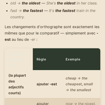
old →
the oldest
—
She's
the oldest
in her class.
fast →
the fastest
—
It's
the fastest
train in the
country.
Les changements d'orthographe sont exactement les
mêmes que pour le comparatif — simplement avec
-
est
au lieu de
-er
:
L'adjectif se
termine
Règle
Exemple
par…
(la plupart
cheap → the
des
ajouter
-est
cheapest
,
small
adjectifs
→ the smallest
courts)
ajouter
nice → the nicest
,