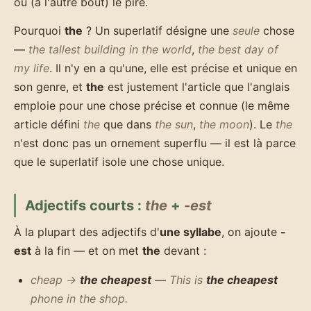
ou (à l'autre bout) le pire.
Pourquoi
the
? Un superlatif désigne une
seule
chose
—
the tallest building in the world
,
the best day of
my life
. Il n'y en a qu'une, elle est précise et unique en
son genre, et
the
est justement l'article que l'anglais
emploie pour une chose précise et connue (le même
article défini
the
que dans
the sun
,
the moon
). Le
the
n'est donc pas un ornement superflu — il est là parce
que le superlatif isole une chose unique.
Adjectifs courts :
the
+
-est
À la plupart des adjectifs d'
une syllabe
, on ajoute
-
est
à la fin — et on met
the
devant :
cheap →
the cheapest
—
This is
the cheapest
phone in the shop.