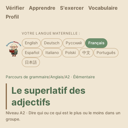
Vérifier
Apprendre
S'exercer
Vocabulaire
Profil
VOTRE LANGUE MATERNELLE :
English
Deutsch
Русский
Français
Español
Italiano
Polski
中文
Português
日本語
Parcours de grammaire
/
Anglais
/
A2 · Élémentaire
Le superlatif des
adjectifs
Niveau A2 · Dire qui ou ce qui est le plus ou le moins dans un
groupe.