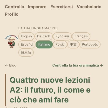
Controlla
Imparare
Esercitarsi
Vocabolario
Profilo
LA TUA LINGUA MADRE:
English
Deutsch
Русский
Français
Español
Italiano
Polski
中文
Português
日本語
← Blog
Controlla la tua grammatica →
Quattro nuove lezioni
A2: il futuro, il come e
ciò che ami fare