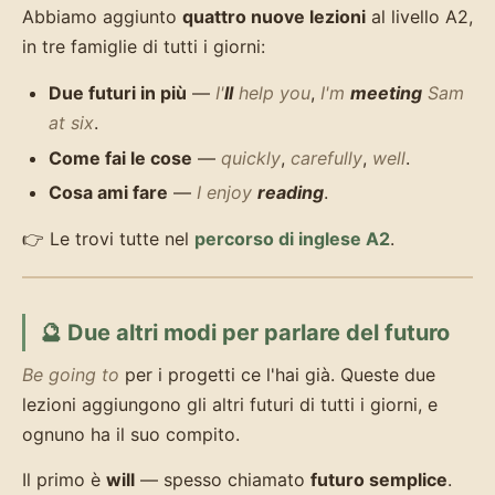
Abbiamo aggiunto
quattro nuove lezioni
al livello A2,
in tre famiglie di tutti i giorni:
Due futuri in più
—
I'
ll
help you
,
I'm
meeting
Sam
at six
.
Come fai le cose
—
quickly
,
carefully
,
well
.
Cosa ami fare
—
I enjoy
reading
.
👉 Le trovi tutte nel
percorso di inglese A2
.
🔮 Due altri modi per parlare del futuro
Be going to
per i progetti ce l'hai già. Queste due
lezioni aggiungono gli altri futuri di tutti i giorni, e
ognuno ha il suo compito.
Il primo è
will
— spesso chiamato
futuro semplice
.