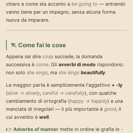
chiaro e come sta accanto a
be going to
— entrambi
vanno bene per un impegno, senza alcuna forma
nuova da imparare.
🏃 Come fai le cose
Appena sai dire
cosa
succede, la domanda
successiva è
come
. Gli
avverbi di modo
rispondono:
non solo
she sings
, ma
she sings
beautifully
.
La maggior parte è semplicemente l'aggettivo
+ -ly
(
slow → slowly
,
careful → carefully
), con qualche
cambiamento di ortografia (
happy → happily
) e una
manciata di irregolari — il più importante è
good
, il
cui avverbio è
well
.
👉
Adverbs of manner
mette in ordine le grafie in
-