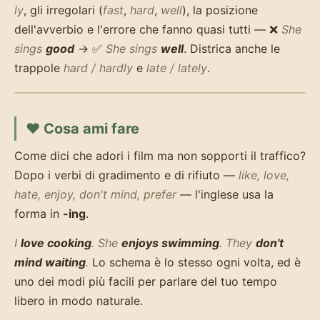
ly
, gli irregolari (
fast
,
hard
,
well
), la posizione
dell'avverbio e l'errore che fanno quasi tutti — ❌
She
sings
good
→ ✅
She sings
well
. Districa anche le
trappole
hard / hardly
e
late / lately
.
❤️ Cosa ami fare
Come dici che adori i film ma non sopporti il traffico?
Dopo i verbi di gradimento e di rifiuto —
like, love,
hate, enjoy, don't mind, prefer
— l'inglese usa la
forma in
-ing
.
I
love cooking
.
She
enjoys swimming
.
They
don't
mind waiting
.
Lo schema è lo stesso ogni volta, ed è
uno dei modi più facili per parlare del tuo tempo
libero in modo naturale.