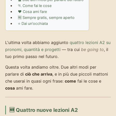
🏃 Come fai le cose
❤️ Cosa ami fare
🆓 Sempre gratis, sempre aperto
⭐ Dai un'occhiata
L'ultima volta abbiamo aggiunto
quattro lezioni A2 su
pronomi, quantità e progetti
— tra cui
be going to
, il
tuo primo passo nel futuro.
Questa volta andiamo oltre. Due altri modi per
parlare di
ciò che arriva
, e in più due piccoli mattoni
che userai in quasi ogni frase:
come
fai le cose e
cosa
ami fare.
🆕 Quattro nuove lezioni A2