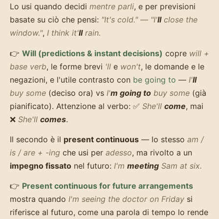
Lo usi quando decidi
mentre parli
, e per previsioni
basate su ciò che pensi:
"It's cold." — "I'
ll
close the
window."
,
I think it'
ll
rain.
👉
Will (predictions & instant decisions)
copre
will +
base verb
, le forme brevi
'll
e
won't
, le domande e le
negazioni, e l'utile contrasto con
be going to
—
I'
ll
buy some
(deciso ora) vs
I'
m going to
buy some
(già
pianificato). Attenzione al verbo: ✅
She'll
come
, mai
❌
She'll
comes
.
Il secondo è il
present continuous
— lo stesso
am /
is / are + -ing
che usi per
adesso
, ma rivolto a un
impegno fissato
nel futuro:
I'm
meeting
Sam at six.
👉
Present continuous for future arrangements
mostra quando
I'm seeing the doctor on Friday
si
riferisce al futuro, come una parola di tempo lo rende