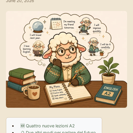
June 20, 2026
🆕 Quattro nuove lezioni A2
🔮 Due altri modi per parlare del futuro