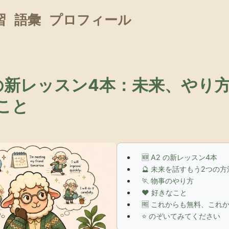
習
語彙
プロフィール
 の新レッスン4本：未来、やり
こと
🆕 A2 の新レッスン4本
🔮 未来を話すもう2つの方
🏃 物事のやり方
❤️ 好きなこと
🆓 これからも無料、これ
⭐ のぞいてみてください