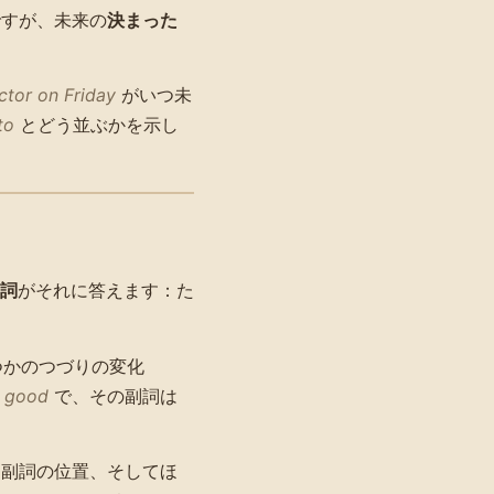
すが、未来の
決まった
ctor on Friday
がいつ未
to
とどう並ぶかを示し
詞
がそれに答えます：た
つかのつづりの変化
は
good
で、その副詞は
、副詞の位置、そしてほ