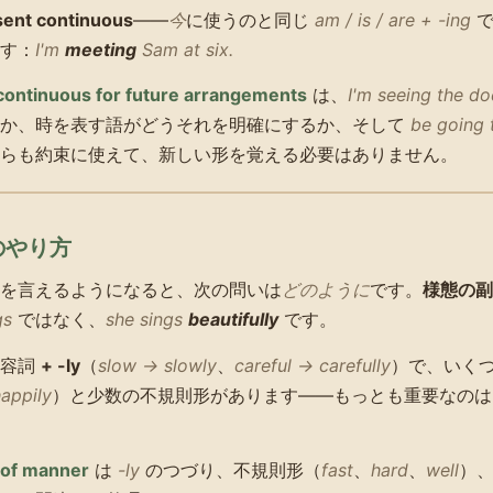
sent continuous
——
今
に使うのと同じ
am / is / are + -ing
で
す：
I'm
meeting
Sam at six.
continuous for future arrangements
は、
I'm seeing the do
るか、時を表す語がどうそれを明確にするか、そして
be going 
らも約束に使えて、新しい形を覚える必要はありません。
事のやり方
を言えるようになると、次の問いは
どのように
です。
様態の副
gs
ではなく、
she sings
beautifully
です。
形容詞
+ -ly
（
slow → slowly
、
careful → carefully
）で、いく
appily
）と少数の不規則形があります——もっとも重要なの
 of manner
は
-ly
のつづり、不規則形（
fast
、
hard
、
well
）