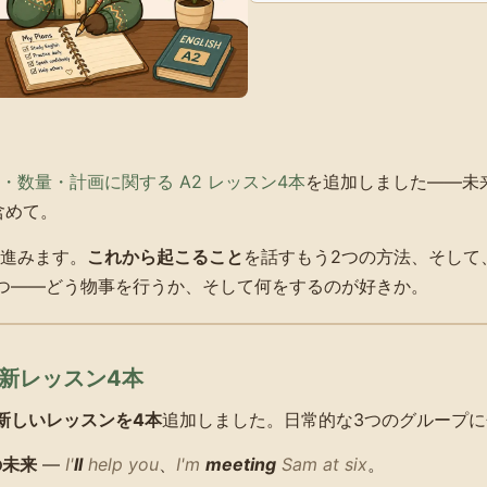
・数量・計画に関する A2 レッスン4本
を追加しました——未
含めて。
進みます。
これから起こること
を話すもう2つの方法、そして
つ——どう物事を行うか、そして何をするのが好きか。
 の新レッスン4本
新しいレッスンを4本
追加しました。日常的な3つのグループ
の未来
—
I'
ll
help you
、
I'm
meeting
Sam at six
。