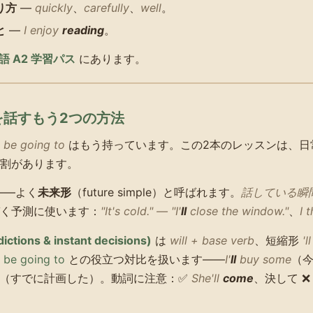
り方
—
quickly
、
carefully
、
well
。
と
—
I enjoy
reading
。
語 A2 学習パス
にあります。
来を話すもう2つの方法
の
be going to
はもう持っています。この2本のレッスンは、日
割があります。
——よく
未来形
（future simple）と呼ばれます。
話している瞬
く予測に使います：
"It's cold." — "I'
ll
close the window."
、
I t
dictions & instant decisions)
は
will + base verb
、短縮形
'll
て
be going to
との役立つ対比を扱います——
I'
ll
buy some
（
（すでに計画した）。動詞に注意：✅
She'll
come
、決して 