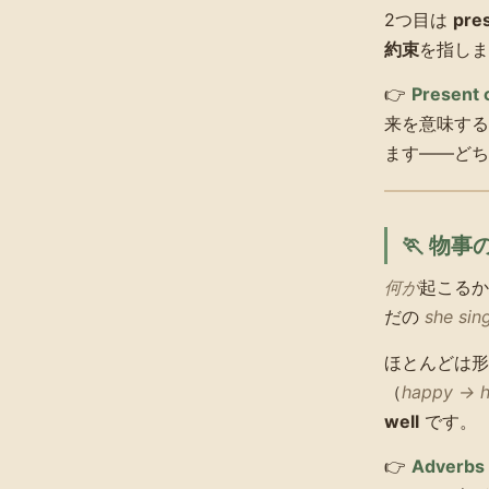
2つ目は
pre
約束
を指しま
👉
Present 
来を意味す
ます——どち
🏃 物
何が
起こるか
だの
she sin
ほとんどは
（
happy → h
well
です。
👉
Adverbs