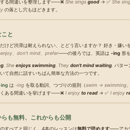
がする間違いを整理します——❌
She sings
good
→ ✅
She sin
ly
の落とし穴もほどきます。
なこと
だけど渋滞は耐えられない、とどう言いますか？ 好き・嫌い
enjoy、don't mind、prefer
——の後ろでは、英語は
-ing
形を
ng
.
She
enjoys swimming
.
They
don't mind waiting
.
パター
いて自然に話すいちばん簡単な方法の一つです。
-ing
は
-ing
を取る動詞、つづりの規則（
swim → swimming
よくある間違いを挙げます——❌
I enjoy
to read
→ ✅
I enjoy
r
れからも無料、これからも公開
のすべてと同じく、4本のレッスンは
無料で読めます
——アカ