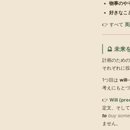
物事のや
好きなこ
👉 すべて
英
🔮 未
計画のため
それぞれに役
1つ目は
will
考えにもとづ
👉
Will (pre
定文、そし
to
buy some
ません。