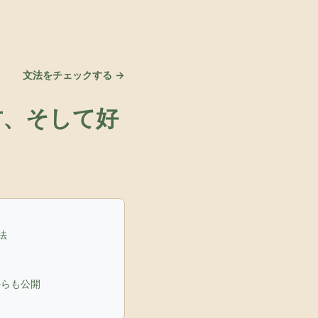
文法をチェックする →
方、そして好
法
からも公開