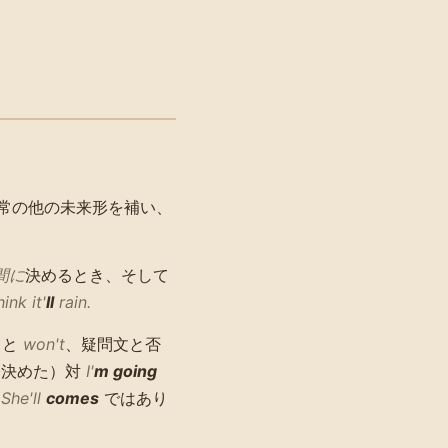
常の他の未来形を補い、
間に
決めるとき、そして
hink it'
ll
rain.
と
won't
、疑問文と否
今決めた）対
I'
m going
❌
She'll
comes
ではあり