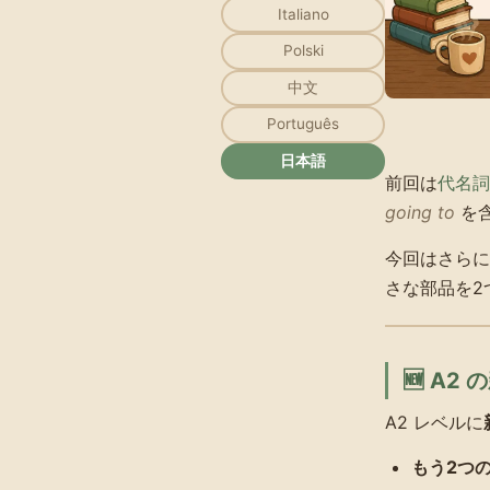
Italiano
Polski
中文
Português
日本語
前回は
代名詞
going to
を
今回はさらに
さな部品を2
🆕 A2
A2 レベルに
もう2つ