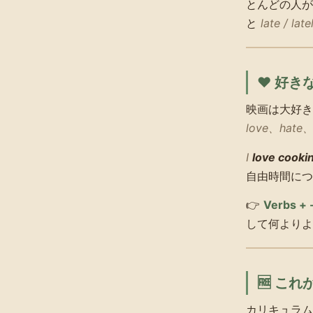
とんどの人
と
late / late
❤️ 好き
映画は大好き
love、hate、
I
love cooki
自由時間につ
👉
Verbs + 
して何より
🆓 こ
カリキュラム