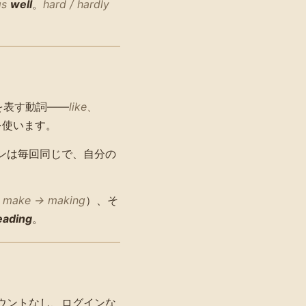
gs
well
。
hard / hardly
を表す動詞——
like、
使います。
ンは毎回同じで、自分の
、
make → making
）、そ
eading
。
ウントなし、ログインな