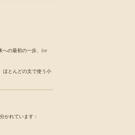
来への最初の一歩、
be
、ほとんどの文で使う小
に分かれています：