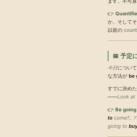
ます。不可算
👉
Quantifier
か、そして
以前の
count
📅 予
今日
について
な方法が
be 
すでに決めた
——
Look at 
👉
Be going
to
come?
、
I
going to
bu