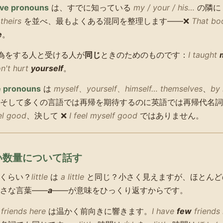
ive pronouns
は、すでに知っている
my / your / his…
の隣
heirs
を並べ、最もよくある混同を整理します——❌
That bo
e
。
為をする人と受ける人が
同じ
ときのためのものです：
I taught
n't hurt
yourself
。
e pronouns
は
myself、yourself、himself… themselves
、
by 
そして多くの言語では再帰を期待するのに英語では再帰代名詞
eel good
、決して ❌
I feel myself good
ではありません。
ない数量について話す
くらい？
little
は
a little
と同じ？小さく見えますが、ほとんど
さな言葉——
a
——が意味をひっくり返すからです。
friends here
は温かく前向きに響きます。
I have
few
friends