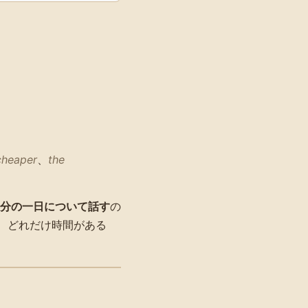
cheaper
、
the
分の一日について話す
の
、どれだけ時間がある