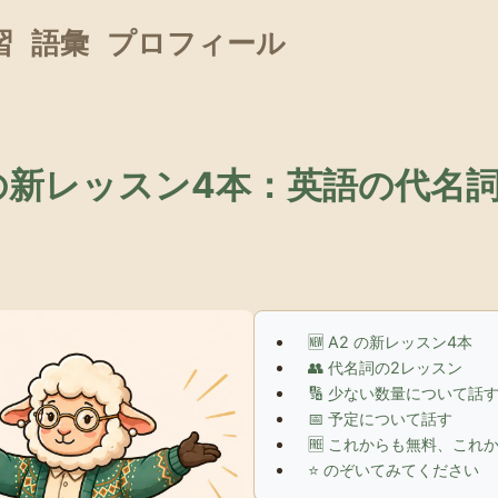
習
語彙
プロフィール
 の新レッスン4本：英語の代名
🆕 A2 の新レッスン4本
👥 代名詞の2レッスン
🔢 少ない数量について話
📅 予定について話す
🆓 これからも無料、これ
⭐ のぞいてみてください