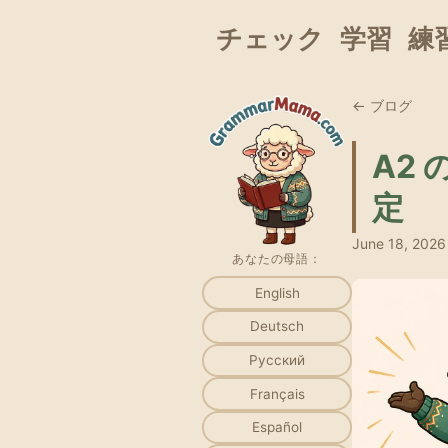
チェック
学習
練
← ブログ
A2
定
June 18, 2026
あなたの母語：
English
Deutsch
Русский
Français
Español