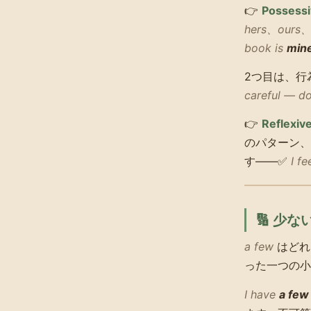
👉
Possess
hers、ours、t
book is
min
2つ目は、行
careful — do
👉
Reflexiv
のパターン、
す——✅
I f
🔢 少
a few
はどれ
った一つの小
I have
a few