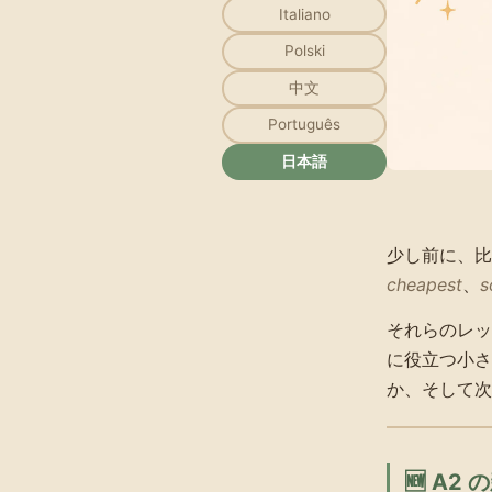
Italiano
Polski
中文
Português
日本語
少し前に、
cheapest
、
s
それらのレッ
に役立つ小
か、そして
🆕 A2