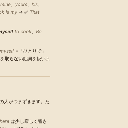
に
mine、yours、his、
ok is my
→ ✅
That
myself
to cook
、
Be
myself
=「ひとりで」
を
取らない
動詞を扱いま
の人がつまずきます。た
 here
は少し寂しく響き