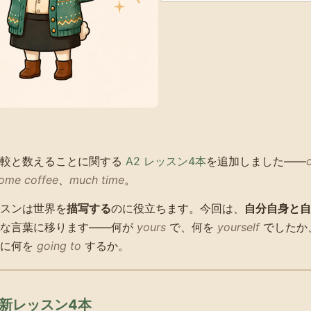
比較と数えることに関する
A2 レッスン4本
を追加しました——
ome coffee
、
much time
。
スンは世界を
描写する
のに役立ちます。今回は、
自分自身と自
さな言葉に移ります——何が
yours
で、何を
yourself
でしたか
次に何を
going to
するか。
 の新レッスン4本