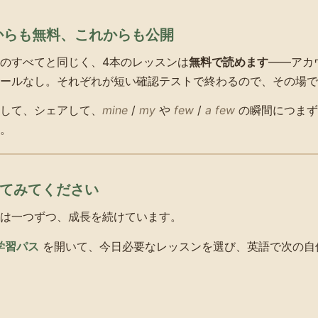
れからも無料、これからも公開
のすべてと同じく、4本のレッスンは
無料で読めます
——アカ
ールなし。それぞれが短い確認テストで終わるので、その場で
して、シェアして、
mine
/
my
や
few
/
a few
の瞬間につまず
。
いてみてください
は一つずつ、成長を続けています。
 学習パス
を開いて、今日必要なレッスンを選び、英語で次の自