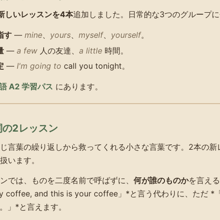
新しいレッスンを4本
追加しました。日常的な3つのグループ
指す
—
mine
、
yours
、
myself
、
yourself
。
量
—
a few
人の友達、
a little
時間。
定
—
I'm going to
call you tonight。
語 A2 学習パス
にあります。
名詞の2レッスン
じ言葉の繰り返しから救ってくれる小さな言葉です。2本の新
扱います。
ンでは、ものを二度名前で呼ばずに、
何が誰のものか
を言える
my coffee, and this is your coffee」*と言う代わりに、ただ *「
。」*と言えます。