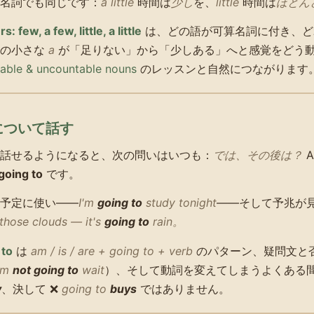
名詞でも同じです：
a little
時間は
少し
を、
little
時間は
ほとん
s: few, a few, little, a little
は、どの語が可算名詞に付き、ど
その小さな
a
が「足りない」から「少しある」へと感覚をどう
able & uncountable nouns
のレッスンと自然につながります
定について話す
話せるようになると、次の問いはいつも：
では、その後は？
A
going to
です。
予定に使い——
I'm
going to
study tonight
——そして予兆が
those clouds — it's
going to
rain。
 to
は
am / is / are + going to + verb
のパターン、疑問文と
'm
not going to
wait
）、そして動詞を変えてしまうよくある
y
、決して ❌
going to
buys
ではありません。