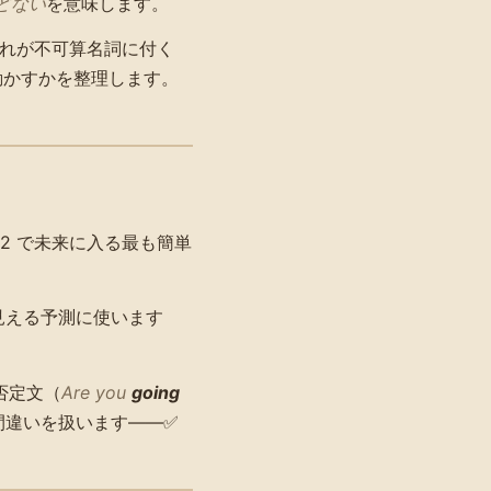
どない
を意味します。
れが不可算名詞に付く
動かすかを整理します。
。
2 で未来に入る最も簡単
見える予測に使います
否定文（
Are you
going
間違いを扱います——✅