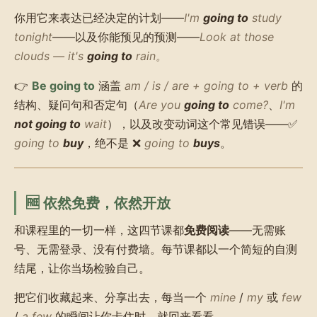
你用它来表达已经决定的计划——
I'm
going to
study
tonight
——以及你能预见的预测——
Look at those
clouds — it's
going to
rain。
👉
Be going to
涵盖
am / is / are + going to + verb
的
结构、疑问句和否定句（
Are you
going to
come?
、
I'm
not going to
wait
），以及改变动词这个常见错误——✅
going to
buy
，绝不是 ❌
going to
buys
。
🆓 依然免费，依然开放
和课程里的一切一样，这四节课都
免费阅读
——无需账
号、无需登录、没有付费墙。每节课都以一个简短的自测
结尾，让你当场检验自己。
把它们收藏起来、分享出去，每当一个
mine
/
my
或
few
/
a few
的瞬间让你卡住时，就回来看看。