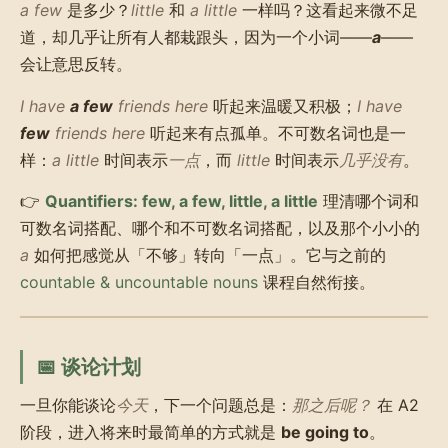
a few
是多少？
little
和
a little
一样吗？这看起来微不足
道，却几乎让所有人都栽跟头，因为一个小词——
a
——
会让意思反转。
I have
a few
friends here
听起来温暖又积极；
I have
few
friends here
听起来有点孤单。不可数名词也是一
样：
a little
时间表示
一点
，而
little
时间表示
几乎没有
。
👉
Quantifiers: few, a few, little, a little
理清哪个词和
可数名词搭配、哪个和不可数名词搭配，以及那个小小的
a
如何把感觉从「不够」转向「一点」。它与之前的
countable & uncountable nouns
课程自然衔接。
📅 谈论计划
一旦你能谈论
今天
，下一个问题总是：
那之后呢？
在 A2
阶段，进入将来时最简单的方式就是
be going to
。