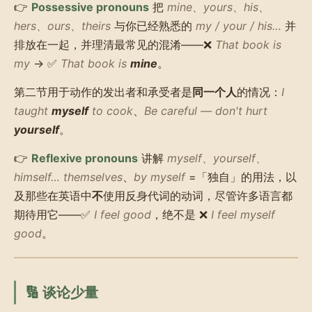
👉
Possessive pronouns
把
mine、yours、his、
hers、ours、theirs
与你已经熟悉的
my / your / his…
并
排放在一起，并理清最常见的混淆——❌
That book is
my
→ ✅
That book is
mine
。
第二节用于动作的发出者和承受者是
同一个人
的情况：
I
taught
myself
to cook
、
Be careful — don't hurt
yourself
。
👉
Reflexive pronouns
讲解
myself、yourself、
himself… themselves
、
by myself
=「独自」的用法，以
及那些在英语中
不
使用反身代词的动词，尽管许多语言都
期待用它——✅
I feel good
，绝不是 ❌
I feel myself
good
。
🔢 谈论少量