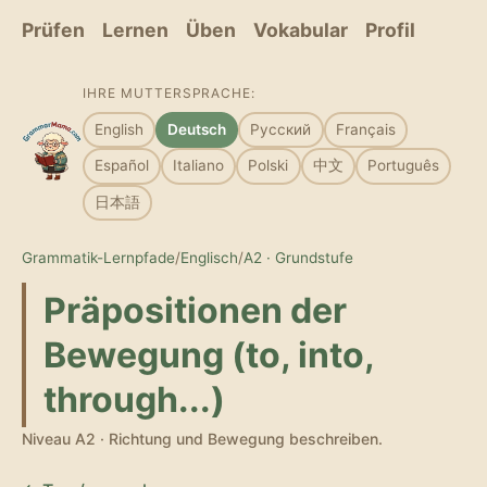
Prüfen
Lernen
Üben
Vokabular
Profil
IHRE MUTTERSPRACHE:
English
Deutsch
Русский
Français
Español
Italiano
Polski
中文
Português
日本語
Grammatik-Lernpfade
/
Englisch
/
A2 · Grundstufe
Präpositionen der
Bewegung (to, into,
through...)
Niveau A2 · Richtung und Bewegung beschreiben.