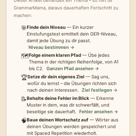
Dieser Artikel behandelt ein Thema – so hilft dir
GrammarMama, daraus dauerhaften Fortschritt zu
machen:
🎯
Finde dein Niveau
— Ein kurzer
Einstufungstest ermittelt dein GER-Niveau,
damit jede Übung zu dir passt.
Niveau bestimmen →
🗺️
Folge einem klaren Pfad
— Übe jedes
Thema in der richtigen Reihenfolge, von A1
bis C2.
Ganzen Pfad ansehen →
🏆
Setze dir dein eigenes Ziel
— Sag uns,
wofür du lernst – die Übungen richten sich
nach deinen Interessen.
Ziel festlegen →
📝
Behalte deine Fehler im Blick
— Erkenne
Muster in dem, was dir schwerfällt, und
beseitige sie dauerhaft.
Fehler ansehen →
🧠
Baue deinen Wortschatz auf
— Wörter aus
deinen Übungen werden gespeichert und
mit Spaced Repetition wiederholt.