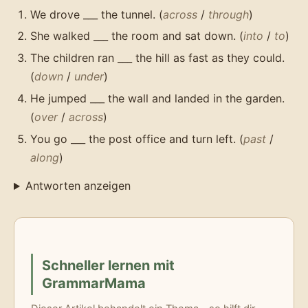
We drove ___ the tunnel. (
across
/
through
)
She walked ___ the room and sat down. (
into
/
to
)
The children ran ___ the hill as fast as they could.
(
down
/
under
)
He jumped ___ the wall and landed in the garden.
(
over
/
across
)
You go ___ the post office and turn left. (
past
/
along
)
Antworten anzeigen
Schneller lernen mit
GrammarMama