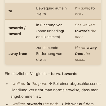
Bewegung auf ein
I'm going
to
to
Ziel zu
work.
in Richtung von
She walked
towards /
(ohne unbedingt
towards
the
toward
anzukommen)
door.
zunehmende
He ran
away
away from
Entfernung von
from
the
etwas
noise.
Ein nützlicher Vergleich –
to
vs.
towards
:
I walked
to
the park.
→ Bei einer abgeschlossenen
Handlung versteht man normalerweise, dass man
angekommen ist.
I walked
towards
the park.
→ Ich war auf dem