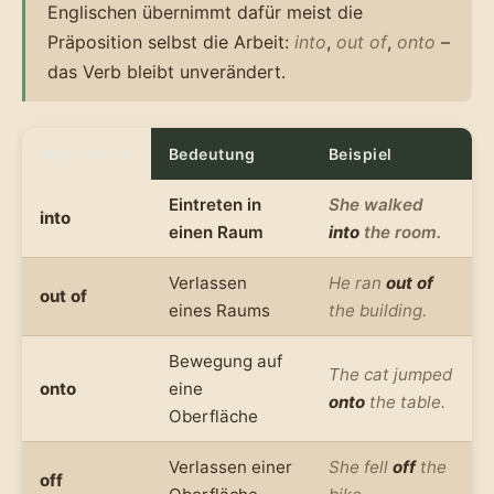
Englischen übernimmt dafür meist die
Präposition selbst die Arbeit:
into
,
out of
,
onto
–
das Verb bleibt unverändert.
Präposition
Bedeutung
Beispiel
Eintreten in
She walked
into
einen Raum
into
the room.
Verlassen
He ran
out of
out of
eines Raums
the building.
Bewegung auf
The cat jumped
onto
eine
onto
the table.
Oberfläche
Verlassen einer
She fell
off
the
off