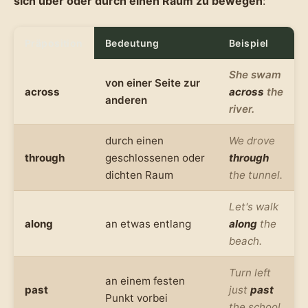
sich über oder durch einen Raum zu bewegen
:
Präposition
Bedeutung
Beispiel
She swam
von einer Seite zur
across
across
the
anderen
river.
durch einen
We drove
through
geschlossenen oder
through
dichten Raum
the tunnel.
Let's walk
along
an etwas entlang
along
the
beach.
Turn left
an einem festen
past
just
past
Punkt vorbei
the school.