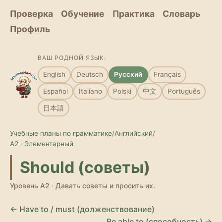
Проверка
Обучение
Практика
Словарь
Профиль
ВАШ РОДНОЙ ЯЗЫК:
English
Deutsch
Русский
Français
Español
Italiano
Polski
中文
Português
日本語
Учебные планы по грамматике
/
Английский
/
A2 · Элементарный
Should (советы)
Уровень A2 · Давать советы и просить их.
← Have to / must (долженствование)
Be able to (способность) →