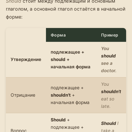
Should
стоит между подлежащим и основным
глаголом, а основной глагол остаётся в начальной
форме:
Форма
Пример
You
подлежащее +
should
Утверждение
should
+
see a
начальная форма
doctor.
You
подлежащее +
shouldn't
Отрицание
shouldn't
+
eat so
начальная форма
late.
Should
+
Should
I
подлежащее +
Вопрос
take a