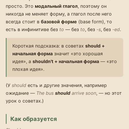
просто. Это
модальный глагол
, поэтому он
никогда не меняет форму, а глагол после него
всегда стоит в
базовой форме
(base form), то
есть в инфинитиве без
to
— без
to
, без
-s
, без
-ed
.
Короткая подсказка: в советах
should +
начальная форма
значит «это хорошая
идея», а
shouldn't + начальная форма
— «это
плохая идея».
(У
should
есть и другие значения, например
ожидание —
The bus
should
arrive soon
, — но этот
урок о советах.)
Как образуется