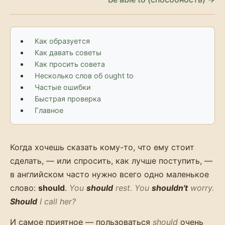
Как образуется
Как давать советы
Как просить совета
Несколько слов об ought to
Частые ошибки
Быстрая проверка
Главное
Когда хочешь сказать кому-то, что ему стоит
сделать, — или спросить, как лучше поступить, —
в английском часто нужно всего одно маленькое
слово:
should
.
You
should
rest. You
shouldn't
worry.
Should
I call her?
И самое приятное — пользоваться
should
очень