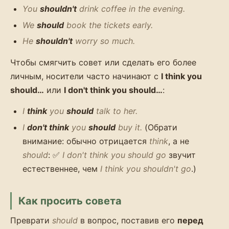
You
shouldn't
drink coffee in the evening.
We
should
book the tickets early.
He
shouldn't
worry so much.
Чтобы смягчить совет или сделать его более
личным, носители часто начинают с
I think you
should…
или
I don't think you should…
:
I
think
you
should
talk to her.
I
don't think
you
should
buy it.
(Обрати
внимание: обычно отрицается
think
, а не
should
: ✅
I don't think you should go
звучит
естественнее, чем
I think you shouldn't go
.)
Как просить совета
Преврати
should
в вопрос, поставив его
перед