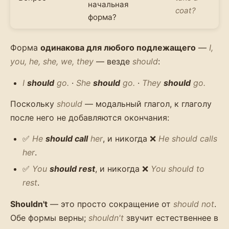
начальная
coat?
форма?
Форма
одинакова для любого подлежащего
—
I,
you, he, she, we, they
— везде
should
:
I
should
go.
·
She
should
go.
·
They
should
go.
Поскольку
should
— модальный глагол, к глаголу
после него не добавляются окончания:
✅
He
should call
her
, и никогда ❌
He should calls
her
.
✅
You
should rest
, и никогда ❌
You should to
rest
.
Shouldn't
— это просто сокращение от
should not
.
Обе формы верны;
shouldn't
звучит естественнее в