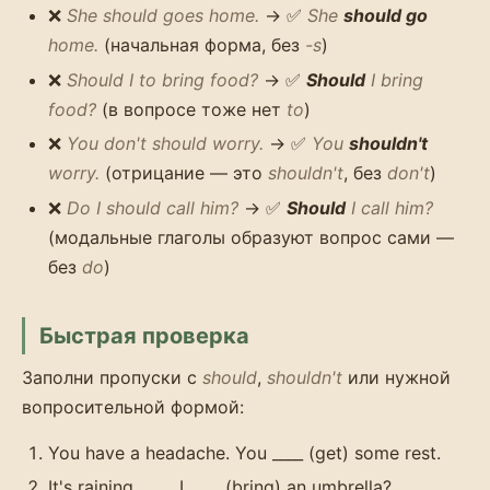
❌
She should goes home.
→ ✅
She
should go
home.
(начальная форма, без
-s
)
❌
Should I to bring food?
→ ✅
Should
I bring
food?
(в вопросе тоже нет
to
)
❌
You don't should worry.
→ ✅
You
shouldn't
worry.
(отрицание — это
shouldn't
, без
don't
)
❌
Do I should call him?
→ ✅
Should
I call him?
(модальные глаголы образуют вопрос сами —
без
do
)
Быстрая проверка
Заполни пропуски с
should
,
shouldn't
или нужной
вопросительной формой:
You have a headache. You ____ (get) some rest.
It's raining. ____ I ____ (bring) an umbrella?