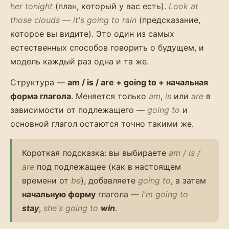
her tonight
(план, который у вас есть).
Look at
those clouds — it's going to rain
(предсказание,
которое вы видите). Это один из самых
естественных способов говорить о будущем, и
модель каждый раз одна и та же.
Структура —
am / is / are + going to + начальная
форма глагола
. Меняется только
am
,
is
или
are
в
зависимости от подлежащего —
going to
и
основной глагол остаются точно такими же.
Короткая подсказка: вы выбираете
am / is /
are
под подлежащее (как в настоящем
времени от
be
), добавляете
going to
, а затем
начальную форму
глагола —
I'm going to
stay
,
she's going to
win
.