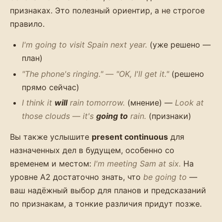
признаках. Это полезный ориентир, а не строгое
правило.
I'm going to visit Spain next year.
(уже решено —
план)
"The phone's ringing." — "OK, I'll get it."
(решено
прямо сейчас)
I think it
will
rain tomorrow.
(мнение) —
Look at
those clouds — it's
going to
rain.
(признаки)
Вы также услышите
present continuous
для
назначенных дел в будущем, особенно со
временем и местом:
I'm meeting Sam at six.
На
уровне A2 достаточно знать, что
be going to
—
ваш надёжный выбор для планов и предсказаний
по признакам, а тонкие различия придут позже.