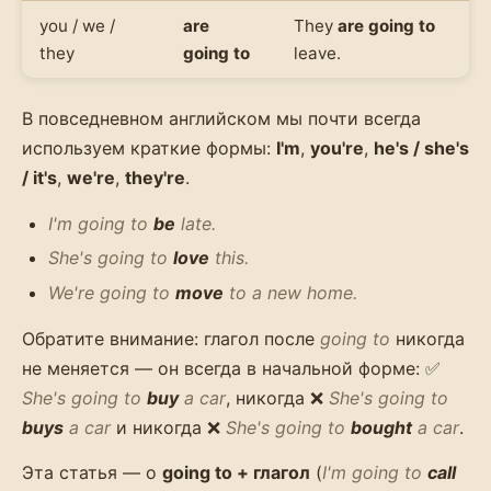
you / we /
are
They
are going to
they
going to
leave.
В повседневном английском мы почти всегда
используем краткие формы:
I'm
,
you're
,
he's / she's
/ it's
,
we're
,
they're
.
I'm going to
be
late.
She's going to
love
this.
We're going to
move
to a new home.
Обратите внимание: глагол после
going to
никогда
не меняется — он всегда в начальной форме: ✅
She's going to
buy
a car
, никогда ❌
She's going to
buys
a car
и никогда ❌
She's going to
bought
a car
.
Эта статья — о
going to + глагол
(
I'm going to
call