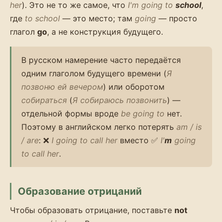
her
). Это не то же самое, что
I'm going to
school
,
где
to school
— это место; там
going
— просто
глагол
go
, а не конструкция будущего.
В русском намерение часто передаётся
одним глаголом будущего времени (
Я
позвоню ей вечером
) или оборотом
собираться
(
Я собираюсь позвонить
) —
отдельной формы вроде
be going to
нет.
Поэтому в английском легко потерять
am / is
/ are
: ❌
I going to call her
вместо ✅
I'
m
going
to call her
.
Образование отрицаний
Чтобы образовать отрицание, поставьте
not