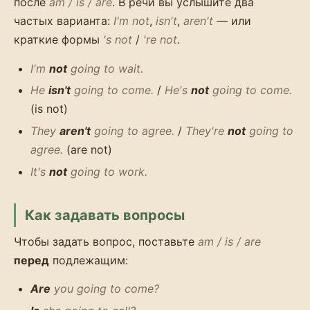
после
am / is / are
. В речи вы услышите два
частых варианта:
I'm not
,
isn't
,
aren't
— или
краткие формы
's not
/
're not
.
I'm
not
going to wait.
He
isn't
going to come.
/
He's
not
going to come.
(is not)
They
aren't
going to agree.
/
They're
not
going to
agree.
(are not)
It's
not
going to work.
Как задавать вопросы
Чтобы задать вопрос, поставьте
am / is / are
перед
подлежащим:
Are
you going to come?