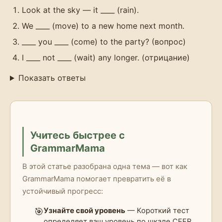
Look at the sky — it ____ (rain).
We ____ (move) to a new home next month.
____ you ____ (come) to the party? (вопрос)
I ____ not ____ (wait) any longer. (отрицание)
Показать ответы
Учитесь быстрее с
GrammarMama
В этой статье разобрана одна тема — вот как
GrammarMama помогает превратить её в
устойчивый прогресс:
🎯
Узнайте свой уровень
— Короткий тест
определяет ваш уровень по шкале CEFR,