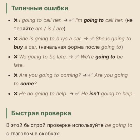
Типичные ошибки
❌
I going to call her.
→ ✅
I'm
going to
call her.
(не
теряйте
am / is / are
)
❌
She is going to buys a car.
→ ✅
She is going to
buy
a car.
(начальная форма после
going to
)
❌
We going to be late.
→ ✅
We're
going to
be
late.
❌
Are you going to coming?
→ ✅
Are you going
to
come
?
❌
He no going to help.
→ ✅
He
isn't
going to help.
Быстрая проверка
В этой быстрой проверке используйте
be going to
с глаголом в скобках: