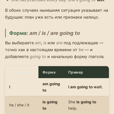
В обоих случаях нынешняя ситуация указывает на
будущее: план уже есть или признаки налицо.
Форма:
am / is / are going to
Вы выбираете
am
,
is
или
are
под подлежащее —
точно как в настоящем времени от
be
— и
добавляете
going to
и начальную форму глагола.
Подлежащее
Форма
Пример
am going
I
I
am going to
wait.
to
is going
She
is going to
he / she / it
to
help.