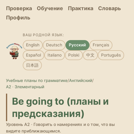
Проверка
Обучение
Практика
Словарь
Профиль
ВАШ РОДНОЙ ЯЗЫК:
English
Deutsch
Русский
Français
Español
Italiano
Polski
中文
Português
日本語
Учебные планы по грамматике
/
Английский
/
A2 · Элементарный
Be going to (планы и
предсказания)
Уровень A2 · Говорить о намерениях и о том, что вы
видите приближающимся.