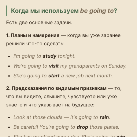
Когда мы используем
be going to
?
Есть две основные задачи.
1. Планы и намерения
— когда вы уже заранее
решили что-то сделать:
I'm going to
study
tonight.
We're going to
visit
my grandparents on Sunday.
She's going to
start
a new job next month.
2. Предсказания по видимым признакам
— то,
что вы видите, слышите, чувствуете или уже
знаете и что указывает на будущее:
Look at those clouds — it's going to
rain
.
Be careful! You're going to
drop
those plates.
She has practised every day. She's going to
win
.