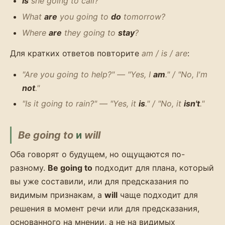
Is
she going to call?
What
are
you going to
do
tomorrow?
Where
are
they going to
stay
?
Для кратких ответов повторите
am / is / are
:
"Are you going to help?" — "Yes, I
am
." / "No, I'm
not
."
"Is it going to rain?" — "Yes, it
is
." / "No, it
isn't
."
Be going to
и
will
Оба говорят о будущем, но ощущаются по-
разному.
Be going to
подходит для плана, который
вы уже составили, или для предсказания по
видимым признакам, а
will
чаще подходит для
решения в момент речи или для предсказания,
основанного на мнении, а не на видимых