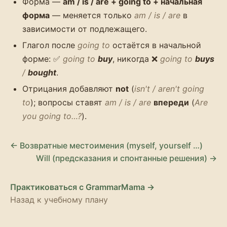
Форма —
am / is / are + going to + начальная
форма
— меняется только
am / is / are
в
зависимости от подлежащего.
Глагол после
going to
остаётся в начальной
форме: ✅
going to
buy
, никогда ❌
going to
buys
/
bought
.
Отрицания добавляют
not
(
isn't / aren't going
to
); вопросы ставят
am / is / are
впереди
(
Are
you going to…?
).
← Возвратные местоимения (myself, yourself …)
Will (предсказания и спонтанные решения) →
Практиковаться с GrammarMama →
Назад к учебному плану