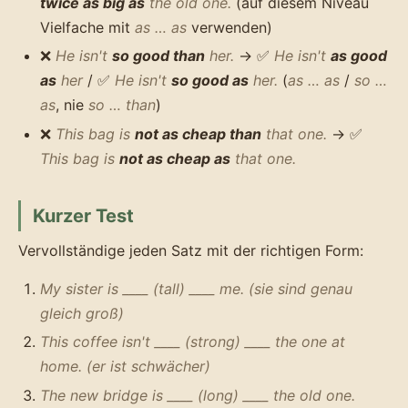
twice as big as
the old one.
(auf diesem Niveau
Vielfache mit
as … as
verwenden)
❌
He isn't
so good than
her.
→ ✅
He isn't
as good
as
her
/ ✅
He isn't
so good as
her.
(
as … as
/
so …
as
, nie
so … than
)
❌
This bag is
not as cheap than
that one.
→ ✅
This bag is
not as cheap as
that one.
Kurzer Test
Vervollständige jeden Satz mit der richtigen Form:
My sister is ____ (tall) ____ me. (sie sind genau
gleich groß)
This coffee isn't ____ (strong) ____ the one at
home. (er ist schwächer)
The new bridge is ____ (long) ____ the old one.