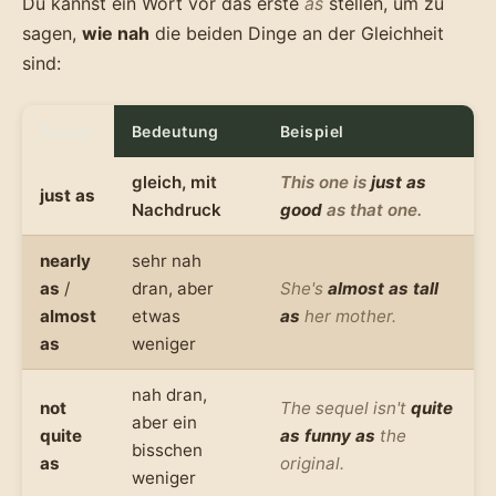
Du kannst ein Wort vor das erste
as
stellen, um zu
sagen,
wie nah
die beiden Dinge an der Gleichheit
sind:
Zusatz
Bedeutung
Beispiel
gleich, mit
This one is
just as
just as
Nachdruck
good
as that one.
nearly
sehr nah
as
/
dran, aber
She's
almost as tall
almost
etwas
as
her mother.
as
weniger
nah dran,
not
The sequel isn't
quite
aber ein
quite
as funny as
the
bisschen
as
original.
weniger