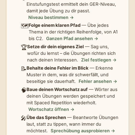
Einstufungstest ermittelt dein GER-Niveau,
damit jede Übung zu dir passt.
Niveau bestimmen →
🗺️
Folge einem klaren Pfad
— Übe jedes
Thema in der richtigen Reihenfolge, von A1
bis C2.
Ganzen Pfad ansehen →
🏆
Setze dir dein eigenes Ziel
— Sag uns,
wofür du lernst – die Übungen richten sich
nach deinen Interessen.
Ziel festlegen →
📝
Behalte deine Fehler im Blick
— Erkenne
Muster in dem, was dir schwerfällt, und
beseitige sie dauerhaft.
Fehler ansehen →
🧠
Baue deinen Wortschatz auf
— Wörter aus
deinen Übungen werden gespeichert und
mit Spaced Repetition wiederholt.
Wortschatz öffnen →
🎤
Übe das Sprechen
— Beantworte Übungen
laut, statt zu tippen, wann immer du
möchtest.
Sprechübung ausprobieren →