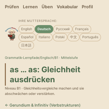
Prüfen
Lernen
Üben
Vokabular
Profil
IHRE MUTTERSPRACHE:
English
Deutsch
Русский
Français
Español
Italiano
Polski
中文
Português
日本語
Grammatik-Lernpfade
/
Englisch
/
B1 · Mittelstufe
as … as: Gleichheit
ausdrücken
Niveau B1 · Gleichheitsvergleiche machen und sie
abschwächen oder verstärken.
← Gerundium & Infinitiv (Verbstrukturen)