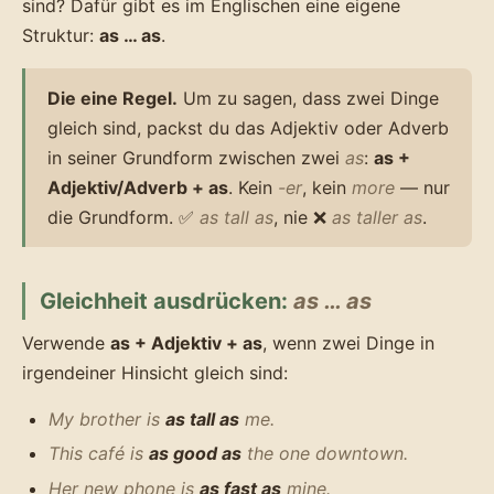
sind? Dafür gibt es im Englischen eine eigene
Struktur:
as … as
.
Die eine Regel.
Um zu sagen, dass zwei Dinge
gleich sind, packst du das Adjektiv oder Adverb
in seiner Grundform zwischen zwei
as
:
as +
Adjektiv/Adverb + as
. Kein
-er
, kein
more
— nur
die Grundform. ✅
as tall as
, nie ❌
as taller as
.
Gleichheit ausdrücken:
as … as
Verwende
as + Adjektiv + as
, wenn zwei Dinge in
irgendeiner Hinsicht gleich sind:
My brother is
as tall as
me.
This café is
as good as
the one downtown.
Her new phone is
as fast as
mine.