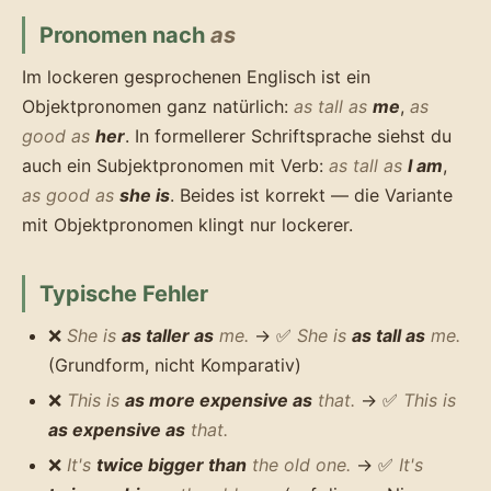
Pronomen nach
as
Im lockeren gesprochenen Englisch ist ein
Objektpronomen ganz natürlich:
as tall as
me
,
as
good as
her
. In formellerer Schriftsprache siehst du
auch ein Subjektpronomen mit Verb:
as tall as
I am
,
as good as
she is
. Beides ist korrekt — die Variante
mit Objektpronomen klingt nur lockerer.
Typische Fehler
❌
She is
as taller as
me.
→ ✅
She is
as tall as
me.
(Grundform, nicht Komparativ)
❌
This is
as more expensive as
that.
→ ✅
This is
as expensive as
that.
❌
It's
twice bigger than
the old one.
→ ✅
It's