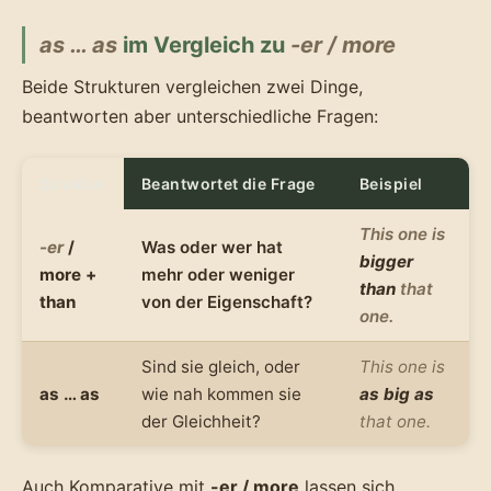
as … as
im Vergleich zu
-er / more
Beide Strukturen vergleichen zwei Dinge,
beantworten aber unterschiedliche Fragen:
Struktur
Beantwortet die Frage
Beispiel
This one is
-er
/
Was oder wer hat
bigger
more +
mehr oder weniger
than
that
than
von der Eigenschaft?
one.
Sind sie gleich, oder
This one is
as … as
wie nah kommen sie
as big as
der Gleichheit?
that one.
Auch Komparative mit
-er / more
lassen sich