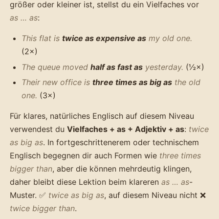
größer oder kleiner ist, stellst du ein Vielfaches vor
as … as
:
This flat is
twice as expensive as
my old one.
(2×)
The queue moved
half as fast as
yesterday.
(½×)
Their new office is
three times as big as
the old
one.
(3×)
Für klares, natürliches Englisch auf diesem Niveau
verwendest du
Vielfaches + as + Adjektiv + as
:
twice
as big as
. In fortgeschrittenerem oder technischem
Englisch begegnen dir auch Formen wie
three times
bigger than
, aber die können mehrdeutig klingen,
daher bleibt diese Lektion beim klareren
as … as
-
Muster. ✅
twice as big as
, auf diesem Niveau nicht ❌
twice bigger than
.