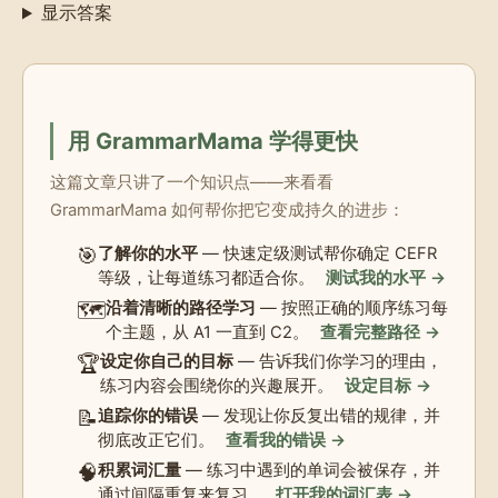
显示答案
用 GrammarMama 学得更快
这篇文章只讲了一个知识点——来看看
GrammarMama 如何帮你把它变成持久的进步：
🎯
了解你的水平
— 快速定级测试帮你确定 CEFR
等级，让每道练习都适合你。
测试我的水平 →
🗺️
沿着清晰的路径学习
— 按照正确的顺序练习每
个主题，从 A1 一直到 C2。
查看完整路径 →
🏆
设定你自己的目标
— 告诉我们你学习的理由，
练习内容会围绕你的兴趣展开。
设定目标 →
📝
追踪你的错误
— 发现让你反复出错的规律，并
彻底改正它们。
查看我的错误 →
🧠
积累词汇量
— 练习中遇到的单词会被保存，并
通过间隔重复来复习。
打开我的词汇表 →