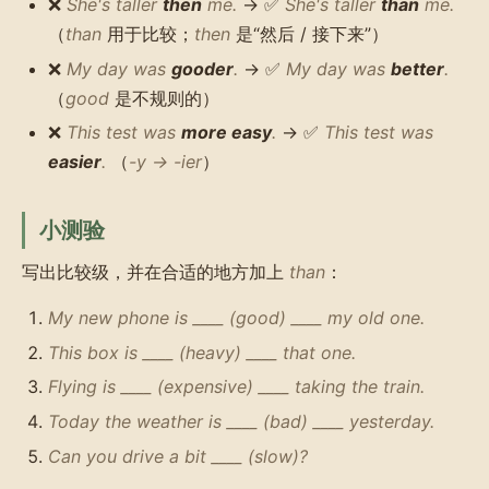
❌
She's taller
then
me.
→ ✅
She's taller
than
me.
（
than
用于比较；
then
是“然后 / 接下来”）
❌
My day was
gooder
.
→ ✅
My day was
better
.
（
good
是不规则的）
❌
This test was
more easy
.
→ ✅
This test was
easier
.
（
-y → -ier
）
小测验
写出比较级，并在合适的地方加上
than
：
My new phone is ____ (good) ____ my old one.
This box is ____ (heavy) ____ that one.
Flying is ____ (expensive) ____ taking the train.
Today the weather is ____ (bad) ____ yesterday.
Can you drive a bit ____ (slow)?