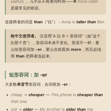
useful
）。几乎从不两者同时用——❌
more older
是最常见的错误。
连接两者的词是
than
（“比”）：
Anna is
taller than
Ben.
给中文使用者。
汉语用“A 比 B + 形容词”（如“这个
比那个贵”），形容词本身不变化。英语不一样：要
么给形容词加
-er
，要么在前面加
more
，而且必须
用
than
把两者连起来。
短形容词：加
-er
大多数
单音节
形容词，在词尾加
-er
：
cheap →
cheaper
—
This phone is
cheaper than
that one.
old →
older
—
My brother is
older than
me.