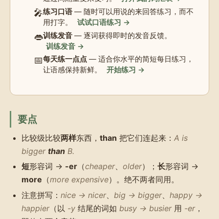
🎤
练习口语
— 随时可以用说的来回答练习，而不
用打字。
试试口语练习 →
👄
训练发音
— 逐词获得即时的发音反馈。
训练发音 →
📅
每天练一点点
— 适合你水平的简短每日练习，
让语感保持新鲜。
开始练习 →
要点
比较级比较
两样
东西，
than
把它们连起来：
A is
bigger
than
B.
短
形容词 →
-er
（
cheaper
、
older
）；
长
形容词 →
more
（
more expensive
）。绝不两者同用。
注意拼写：
nice → nicer
、
big → bigger
、
happy →
happier
（以
-y
结尾的词如
busy → busier
用
-er
，