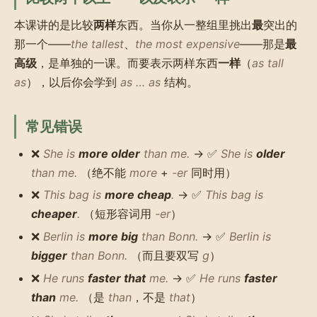
本课讲的是比较
两样
东西。当你从一整组里挑出
最
突出的
那一个——
the tallest
、
the most expensive
——那是
最
高级
，是单独的一课。而要表示两样东西
一样
（
as tall
as
），以后你会学到
as … as
结构。
常见错误
❌
She is
more older
than me.
→ ✅
She is
older
than me.
（绝不能
more
+
-er
同时用）
❌
This bag is
more cheap
.
→ ✅
This bag is
cheaper
.
（短形容词用
-er
）
❌
Berlin is
more big
than Bonn.
→ ✅
Berlin is
bigger
than Bonn.
（而且要双写
g
）
❌
He runs
faster that
me.
→ ✅
He runs
faster
than
me.
（是
than
，不是
that
）