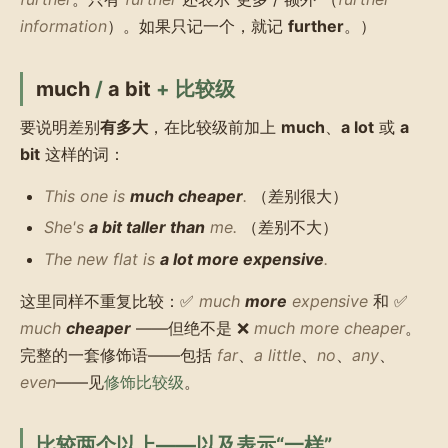
information
）。如果只记一个，就记
further
。）
much
/
a bit
+ 比较级
要说明差别
有多大
，在比较级前加上
much
、
a lot
或
a
bit
这样的词：
This one is
much cheaper
.
（差别很大）
She's
a bit taller than
me.
（差别不大）
The new flat is
a lot more expensive
.
这里同样不重复比较：✅
much
more
expensive
和 ✅
much
cheaper
——但绝不是 ❌
much more cheaper
。
完整的一套修饰语——包括
far
、
a little
、
no
、
any
、
even
——见
修饰比较级
。
比较两个以上——以及表示“一样”