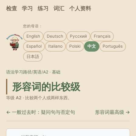
检查
学习
练习
词汇
个人资料
您的母语：
English
Deutsch
Русский
Français
Español
Italiano
Polski
中文
Português
日本語
语法学习路径
/
英语
/
A2 · 基础
形容词的比较级
等级 A2 · 比较两个人或两样东西。
← 一般过去时：疑问句与否定句
形容词最高级 →