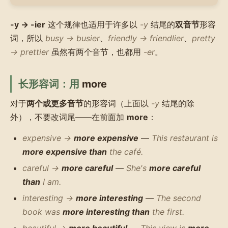
-y → -ier
这个规律也适用于许多以
-y
结尾的
双音节
形容
词，所以
busy → busier
、
friendly → friendlier
、
pretty
→ prettier
虽然有两个音节，也都用
-er
。
长形容词：用
more
对于
两个或更多音节
的形容词（上面以
-y
结尾的除
外），不要改词尾——在前面加
more
：
expensive →
more expensive
—
This restaurant is
more expensive than
the café.
careful →
more careful
—
She's
more careful
than
I am.
interesting →
more interesting
—
The second
book was
more interesting than
the first.
beautiful →
more beautiful
—
This view is
more