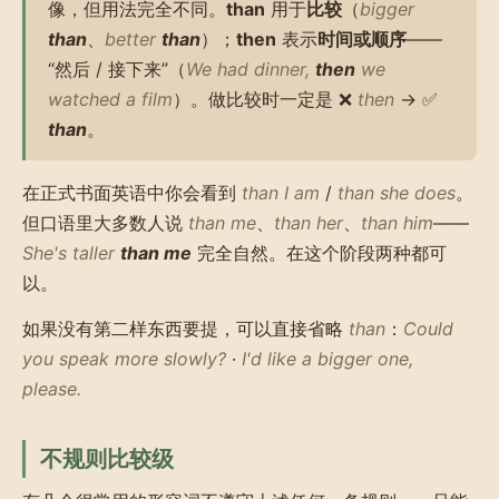
像，但用法完全不同。
than
用于
比较
（
bigger
than
、
better
than
）；
then
表示
时间或顺序
——
“然后 / 接下来”（
We had dinner,
then
we
watched a film
）。做比较时一定是 ❌
then
→ ✅
than
。
在正式书面英语中你会看到
than I am
/
than she does
。
但口语里大多数人说
than me
、
than her
、
than him
——
She's taller
than me
完全自然。在这个阶段两种都可
以。
如果没有第二样东西要提，可以直接省略
than
：
Could
you speak more slowly?
·
I'd like a bigger one,
please.
不规则比较级