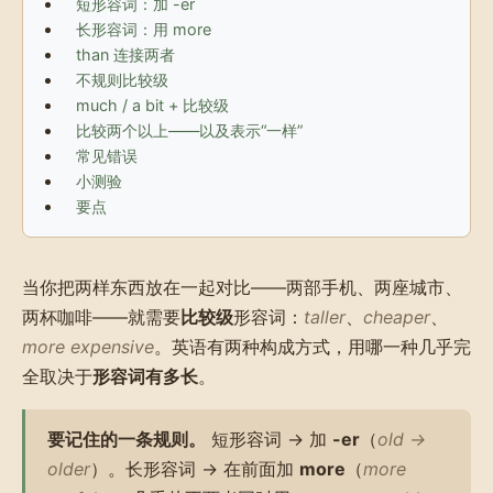
短形容词：加 -er
长形容词：用 more
than 连接两者
不规则比较级
much / a bit + 比较级
比较两个以上——以及表示“一样”
常见错误
小测验
要点
当你把两样东西放在一起对比——两部手机、两座城市、
两杯咖啡——就需要
比较级
形容词：
taller
、
cheaper
、
more expensive
。英语有两种构成方式，用哪一种几乎完
全取决于
形容词有多长
。
要记住的一条规则。
短形容词 → 加
-er
（
old →
older
）。长形容词 → 在前面加
more
（
more