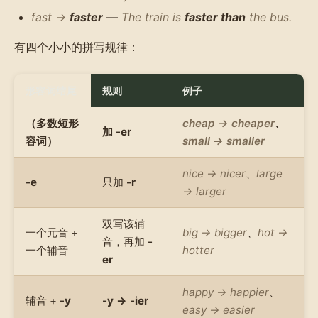
fast →
faster
—
The train is
faster than
the bus.
有四个小小的拼写规律：
形容词结尾
规则
例子
（多数短形
cheap → cheaper
、
加
-er
容词）
small → smaller
nice → nicer
、
large
-e
只加
-r
→ larger
双写该辅
一个元音 +
big → bigger
、
hot →
音，再加
-
一个辅音
hotter
er
happy → happier
、
辅音 +
-y
-y → -ier
easy → easier