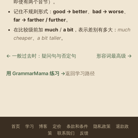
即使有两个音节）。
记住不规则形式：
good → better
、
bad → worse
、
far → farther / further
。
在比较级前加
much
/
a bit
，表示差别有多大：
much
cheaper
、
a bit taller
。
← 一般过去时：疑问句与否定句
形容词最高级 →
用 GrammarMama 练习 →
返回学习路径
首页
学习
博客
定价
条款和条件
隐私政策
退款政
策
联系我们
反馈