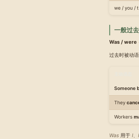
we / you / 
一般过去
Was / were
过去时被动语
主动语态
Someone
b
They
cance
Workers
m
Was
用于
I、