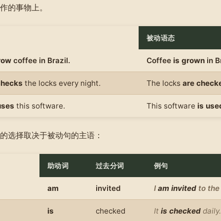
作的事物上。
被动语态
row
coffee in Brazil.
Coffee
is grown
in B
checks
the locks every night.
The locks
are check
uses
this software.
This software
is use
的选择取决于被动句的主语：
助动词
过去分词
例句
am
invited
I
am invited
to the
is
checked
It
is checked
daily.