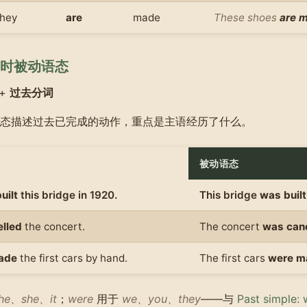
they
are
made
These shoes
are 
时被动语态
+
过去分词
态描述过去已完成的动作，重点是主语经历了什么。
被动语态
uilt
this bridge in 1920.
This bridge
was built
lled
the concert.
The concert
was can
ade
the first cars by hand.
The first cars
were m
he、she、it
；
were
用于
we、you、they
——与
Past simple: 