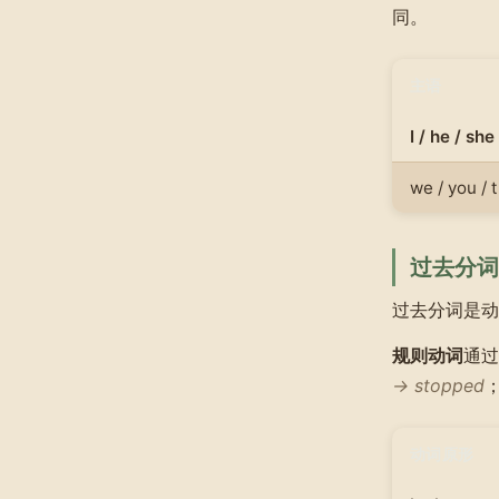
同。
主语
I / he / she 
we / you / 
过去分词
过去分词是
规则动词
通
→ stopped
动词原形