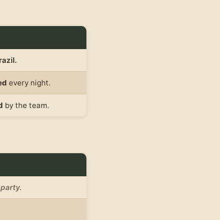
razil.
ed
every night.
d
by the team.
 party.