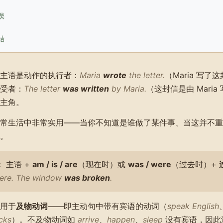
误
结
主语是动作的执行者：
Maria
wrote
the letter.
（Maria 写
受者：
The letter
was written
by Maria.
（这封信是由 Mari
主角。
常生活中非常实用——当你不知道是谁做了某件事、当这并不重
。
：
主语 +
am / is / are
（现在时）或
was / were
（过去时）+
ere. The window
was broken
.
用于
及物动词
——即主动句中带有宾语的动词（
speak English
cks
）。不及物动词如
arrive
、
happen
、
sleep
没有宾语，因此