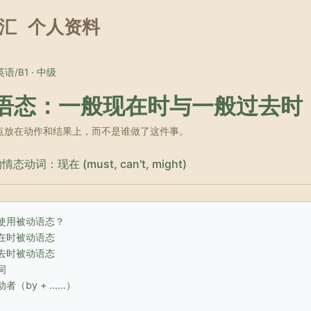
汇
个人资料
英语
/
B1 · 中级
语态：一般现在时与一般过去时
 把焦点放在动作和结果上，而不是谁做了这件事。
动词：现在 (must, can't, might)
使用被动语态？
在时被动语态
去时被动语态
词
者（by + ……）