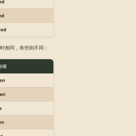
ted
ed
ted
时相同，有些则不同：
分词
en
ten
e
wn