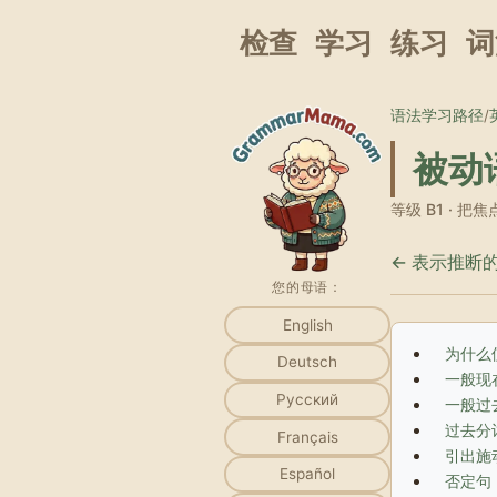
检查
学习
练习
词
语法学习路径
/
被动
等级 B1 ·
← 表示推断的情态
您的母语：
English
为什么
Deutsch
一般现
Русский
一般过
过去分
Français
引出施动
Español
否定句