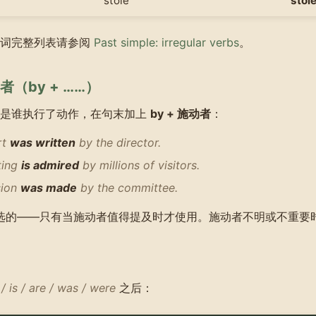
stole
stol
动词完整列表请参阅
Past simple: irregular verbs
。
（by + ……）
明是谁执行了动作，在句末加上
by + 施动者
：
rt
was written
by the director.
ting
is admired
by millions of visitors.
sion
was made
by the committee.
可选的——只有当施动者值得提及时才使用。施动者不明或不重要
/ is / are / was / were
之后：