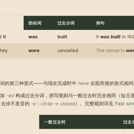
助动词
过去分词
例句
/ it
was
built
It
was built
in 19
they
were
cancelled
The concerts
wer
动词的第三种形式——与现在完成时中
have
后面所接的形式相同
过加
-ed
构成过去分词，拼写规则与一般过去时完全相同（短元
；去掉不发音的
-e
：
close → closed
）。完整规则详见
Past sim
一般过去时
过去