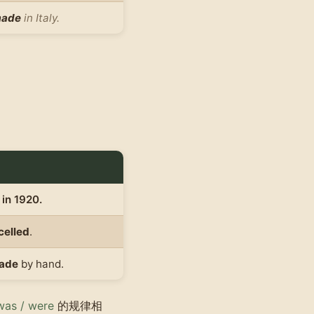
made
in Italy.
in 1920.
celled
.
ade
by hand.
was / were
的规律相