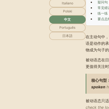
疑问句
Italiano
常见错
Polski
练一练
要点总
中文
Português
日本語
在主动句中，
语是动作的承
物成为句子的
被动语态在日
更值得关注时
核心句型
spoken
h
被动语态只适
check the lo