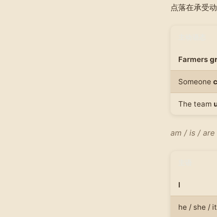
点落在承受动
主动语态
Farmers
g
Someone
The team
am / is / are
主语
I
he / she / it