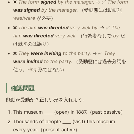
❌
The form
signed
by the manager.
→ ✅
The form
was signed
by the manager.
（受動態には助動詞
was/were
が必要）
❌
The film
was directed
very well by.
→ ✅
The
film
was directed
very well.
（行為者なしで
by
だ
け残すのは誤り）
❌
They
were inviting
to the party.
→ ✅
They
were invited
to the party.
（受動態には過去分詞を
使う。
-ing
形ではない）
確認問題
能動か受動か？正しい形を入れよう。
This museum ____ (open) in 1887.（past passive）
Thousands of people ____ (visit) this museum
every year.（present active）