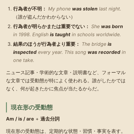
行為者が不明：
My phone
was stolen
last night.
（誰が盗んだかわからない）
行為者が明らかまたは重要でない：
She
was born
in 1998. English
is taught
in schools worldwide.
結果のほうが行為者より重要：
The bridge
is
inspected
every year. This song
was recorded
in
one take.
ニュース記事・学術的な文章・説明書など、フォーマル
な文章では受動態が特によく使われる。誰がしたかでは
なく、何が起きたかに焦点が当たるからだ。
現在形の受動態
Am / is / are
+
過去分詞
現在形の受動態は、定期的な状態・習慣・事実を表す。