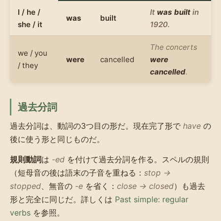
I / he /
It
was built
in
was
built
she / it
1920.
The concerts
we / you
were
cancelled
were
/ they
cancelled
.
過去分詞
過去分詞は、動詞の3つ目の形だ。現在完了形で
have
の
後に使う形と同じものだ。
規則動詞
は
-ed
を付けて過去分詞を作る。スペルの規則
（短母音の後は語末の子音を重ねる：
stop →
stopped
、無音の
-e
を省く：
close → closed
）も過去
形と完全に同じだ。詳しくは
Past simple: regular
verbs
を参照。