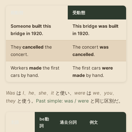
能動態
受動態
Someone
built
this
This bridge
was built
bridge in 1920.
in 1920.
They
cancelled
the
The concert
was
concert.
cancelled
.
Workers
made
the first
The first cars
were
cars by hand.
made
by hand.
Was
は
I、he、she、it
と使い、
were
は
we、you、
they
と使う。
Past simple: was / were
と同じ区別だ。
be動
主語
過去分詞
例文
詞