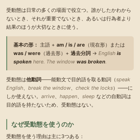
受動態は日常の多くの場面で役立つ。誰がしたかわから
ないとき、それが重要でないとき、あるいは行為者より
結果のほうが大切なときに使う。
基本の形：
主語 +
am / is / are
（現在形）または
was / were
（過去形）+
過去分詞
→
English
is
spoken
here. The window
was broken
.
受動態は
他動詞
——能動文で目的語を取る動詞（
speak
English
、
break the window
、
check the locks
）——に
しか使えない。
arrive
、
happen
、
sleep
などの自動詞は
目的語を持たないため、受動態はない。
なぜ受動態を使うのか
受動態を使う理由は主に3つある：