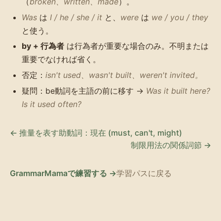
（
broken、written、made
）。
Was
は
I / he / she / it
と、
were
は
we / you / they
と使う。
by + 行為者
は行為者が重要な場合のみ。不明または
重要でなければ省く。
否定：
isn't used、wasn't built、weren't invited。
疑問：be動詞を主語の前に移す →
Was it built here?
Is it used often?
← 推量を表す助動詞：現在 (must, can't, might)
制限用法の関係詞節 →
GrammarMamaで練習する →
学習パスに戻る