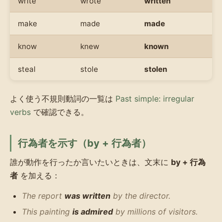
write
wrote
written
make
made
made
know
knew
known
steal
stole
stolen
よく使う不規則動詞の一覧は
Past simple: irregular
verbs
で確認できる。
行為者を示す（by + 行為者）
誰が動作を行ったか言いたいときは、文末に
by + 行為
者
を加える：
The report
was written
by the director.
This painting
is admired
by millions of visitors.