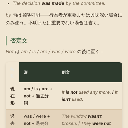
The decision
was made
by the committee.
by
句は省略可能——行為者が重要または興味深い場合に
のみ使う。不明または重要でない場合は省く。
否定文
Not
は
am / is / are / was / were
の後に置く：
時
形
例文
制
現
am / is / are +
It
is not
used any more.
/
It
在
not
+ 過去分
isn't
used.
形
詞
過
was / were +
The window
wasn't
去
not
+ 過去分
broken.
/
They
were not