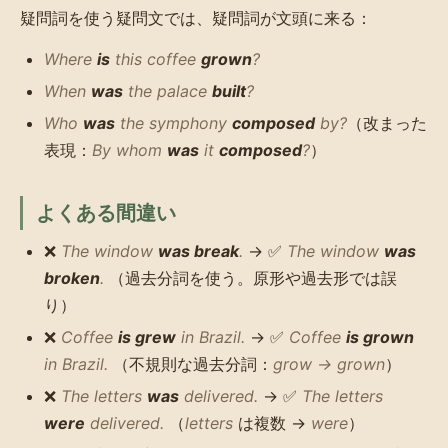
疑問詞を使う疑問文では、疑問詞が文頭に来る：
Where
is
this coffee
grown
?
When
was
the palace
built
?
Who
was
the symphony
composed
by?
（改まった
表現：
By whom
was
it
composed
?
）
よくある間違い
❌
The window
was break
.
→ ✅
The window
was
broken
.
（過去分詞を使う。原形や過去形では誤
り）
❌
Coffee
is grew
in Brazil.
→ ✅
Coffee
is grown
in Brazil.
（不規則な過去分詞：
grow → grown
）
❌
The letters
was
delivered.
→ ✅
The letters
were
delivered.
（
letters
は複数 →
were
）