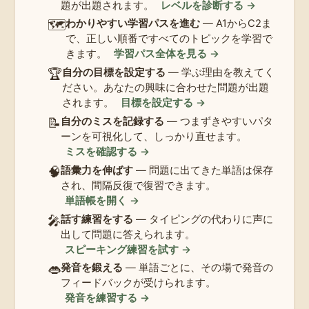
題が出題されます。
レベルを診断する →
🗺️
わかりやすい学習パスを進む
— A1からC2ま
で、正しい順番ですべてのトピックを学習で
きます。
学習パス全体を見る →
🏆
自分の目標を設定する
— 学ぶ理由を教えてく
ださい。あなたの興味に合わせた問題が出題
されます。
目標を設定する →
📝
自分のミスを記録する
— つまずきやすいパタ
ーンを可視化して、しっかり直せます。
ミスを確認する →
🧠
語彙力を伸ばす
— 問題に出てきた単語は保存
され、間隔反復で復習できます。
単語帳を開く →
🎤
話す練習をする
— タイピングの代わりに声に
出して問題に答えられます。
スピーキング練習を試す →
👄
発音を鍛える
— 単語ごとに、その場で発音の
フィードバックが受けられます。
発音を練習する →