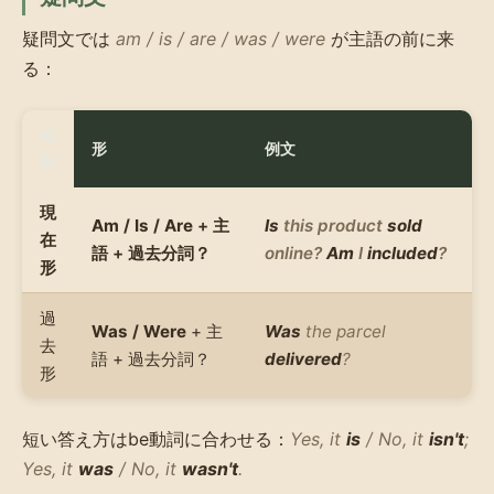
疑問文では
am / is / are / was / were
が主語の前に来
る：
時
形
例文
制
現
Am / Is / Are
+ 主
Is
this product
sold
在
語 + 過去分詞？
online?
Am
I
included
?
形
過
Was / Were
+ 主
Was
the parcel
去
語 + 過去分詞？
delivered
?
形
短い答え方はbe動詞に合わせる：
Yes, it
is
/ No, it
isn't
;
Yes, it
was
/ No, it
wasn't
.