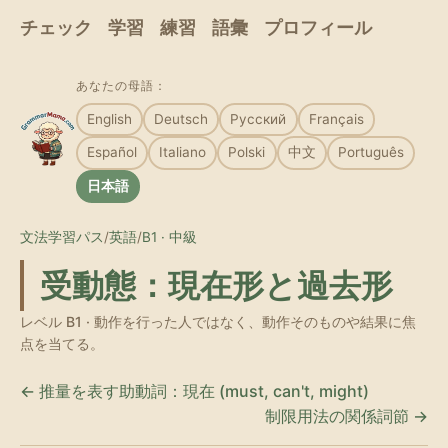
チェック
学習
練習
語彙
プロフィール
あなたの母語：
English
Deutsch
Русский
Français
Español
Italiano
Polski
中文
Português
日本語
文法学習パス
/
英語
/
B1 · 中級
受動態：現在形と過去形
レベル B1 · 動作を行った人ではなく、動作そのものや結果に焦
点を当てる。
← 推量を表す助動詞：現在 (must, can't, might)
制限用法の関係詞節 →