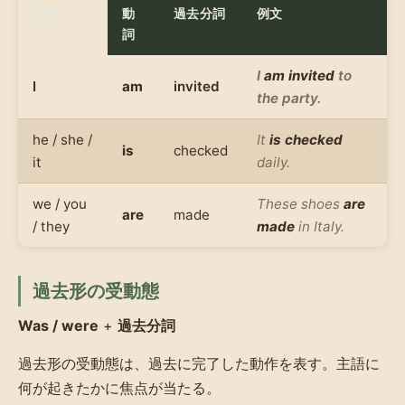
主語
動
過去分詞
例文
詞
I
am invited
to
I
am
invited
the party.
he / she /
It
is checked
is
checked
it
daily.
we / you
These shoes
are
are
made
/ they
made
in Italy.
過去形の受動態
Was / were
+
過去分詞
過去形の受動態は、過去に完了した動作を表す。主語に
何が起きたかに焦点が当たる。