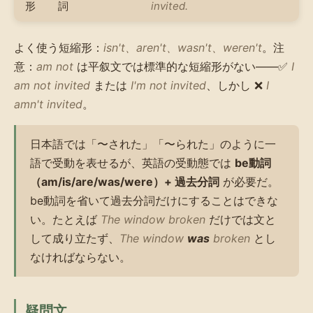
形
詞
invited.
よく使う短縮形：
isn't、aren't、wasn't、weren't
。注
意：
am not
は平叙文では標準的な短縮形がない——✅
I
am not invited
または
I'm not invited
、しかし ❌
I
amn't invited
。
日本語では「〜された」「〜られた」のように一
語で受動を表せるが、英語の受動態では
be動詞
（am/is/are/was/were）+ 過去分詞
が必要だ。
be動詞を省いて過去分詞だけにすることはできな
い。たとえば
The window broken
だけでは文と
して成り立たず、
The window
was
broken
とし
なければならない。
疑問文