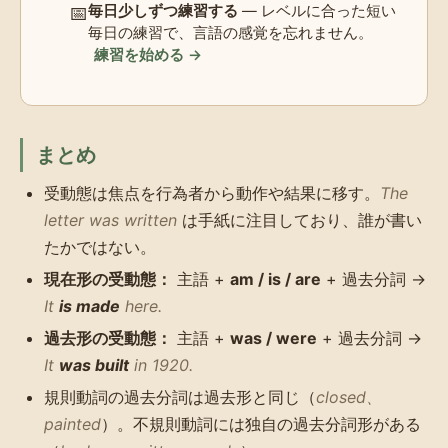
📅
毎日少しずつ練習する
— レベルに合った短い
毎日の練習で、言語の感覚を忘れません。
練習を始める →
まとめ
受動態は焦点を行為者から動作や結果に移す。
The
letter was written
は手紙に注目しており、誰が書い
たかではない。
現在形の受動態：
主語 +
am / is / are
+ 過去分詞 →
It
is made
here.
過去形の受動態：
主語 +
was / were
+ 過去分詞 →
It
was built
in 1920.
規則動詞の過去分詞は過去形と同じ（
closed、
painted
）。不規則動詞には独自の過去分詞形がある