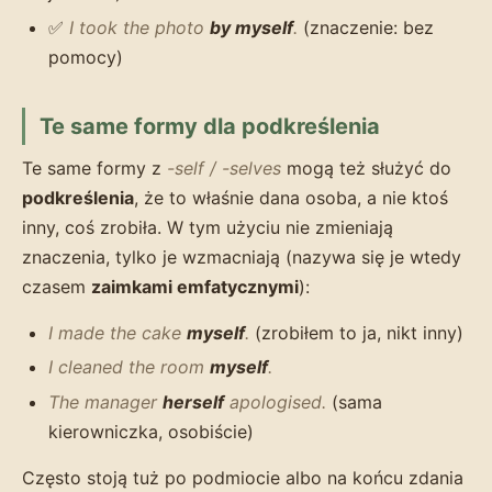
✅
I took the photo
by myself
.
(znaczenie: bez
pomocy)
Te same formy dla podkreślenia
Te same formy z
-self / -selves
mogą też służyć do
podkreślenia
, że to właśnie dana osoba, a nie ktoś
inny, coś zrobiła. W tym użyciu nie zmieniają
znaczenia, tylko je wzmacniają (nazywa się je wtedy
czasem
zaimkami emfatycznymi
):
I made the cake
myself
.
(zrobiłem to ja, nikt inny)
I cleaned the room
myself
.
The manager
herself
apologised.
(sama
kierowniczka, osobiście)
Często stoją tuż po podmiocie albo na końcu zdania