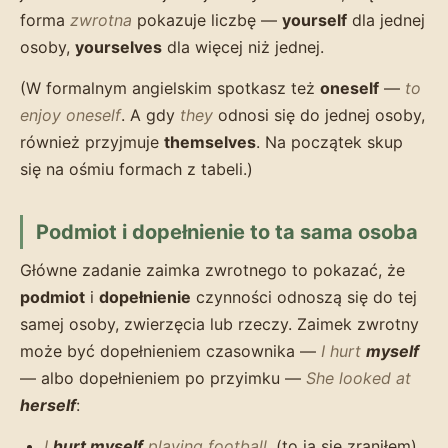
forma
zwrotna
pokazuje liczbę —
yourself
dla jednej
osoby,
yourselves
dla więcej niż jednej.
(W formalnym angielskim spotkasz też
oneself
—
to
enjoy oneself
. A gdy
they
odnosi się do jednej osoby,
również przyjmuje
themselves
. Na początek skup
się na ośmiu formach z tabeli.)
Podmiot i dopełnienie to ta sama osoba
Główne zadanie zaimka zwrotnego to pokazać, że
podmiot
i
dopełnienie
czynności odnoszą się do tej
samej osoby, zwierzęcia lub rzeczy. Zaimek zwrotny
może być dopełnieniem czasownika —
I hurt
myself
— albo dopełnieniem po przyimku —
She looked at
herself
:
I
hurt myself
playing football.
(to ja się zraniłem)