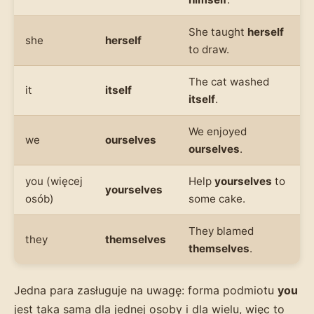
She taught
herself
she
herself
to draw.
The cat washed
it
itself
itself
.
We enjoyed
we
ourselves
ourselves
.
you (więcej
Help
yourselves
to
yourselves
osób)
some cake.
They blamed
they
themselves
themselves
.
Jedna para zasługuje na uwagę: forma podmiotu
you
jest taka sama dla jednej osoby i dla wielu, więc to