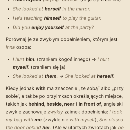
She looked at
herself
in the mirror.
He's teaching
himself
to play the guitar.
Did you
enjoy yourself
at the party?
Porównaj je ze zwykłym dopełnieniem, którym jest
inna
osoba:
I hurt
him
.
(zraniłem kogoś innego) →
I hurt
myself
.
(zraniłem się ja)
She looked at
them
.
→
She looked at
herself
.
Kiedy jednak
with
ma znaczenie „ze sobą” albo „przy
sobie”, a także po przyimkach określających miejsce,
takich jak
behind, beside, near
i
in front of
, angielski
zwykle zachowuje
zwykły
zaimek dopełnienia:
I took
my bag with
me
(zwykle nie
with myself
),
She closed
the door behind
her
. (Ale w utartych zwrotach jak
be