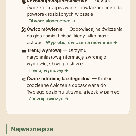
🧠
Rozbuduj swoje słownictwo
— Słowa z
ćwiczeń są zapisywane i powtarzane metodą
powtórek rozłożonych w czasie.
Otwórz słownictwo →
🎤
Ćwicz mówienie
— Odpowiadaj na ćwiczenia
na głos zamiast pisać, kiedy tylko masz
ochotę.
Wypróbuj ćwiczenia mówienia →
👄
Trenuj wymowę
— Otrzymuj
natychmiastową informację zwrotną o
wymowie, słowo po słowie.
Trenuj wymowę →
📅
Ćwicz odrobinę każdego dnia
— Krótkie
codzienne ćwiczenia dopasowane do
Twojego poziomu utrzymują język w pamięci.
Zacznij ćwiczyć →
Najważniejsze