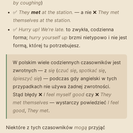
by coughing
)
✅
They
met
at the station.
— a nie ❌
They met
themselves at the station.
✅
Hurry up! We're late.
to zwykła, codzienna
forma;
hurry yourself up
brzmi nietypowo i nie jest
formą, której tu potrzebujesz.
W polskim wiele codziennych czasowników jest
zwrotnych — z
się
(
czuć się
,
spotkać się
,
śpieszyć się
) — podczas gdy angielski w tych
przypadkach nie używa żadnej zwrotności.
Stąd błędy ❌
I feel myself good
czy ❌
They
met themselves
— wystarczy powiedzieć
I feel
good
,
They met
.
Niektóre z tych czasowników
mogą
przyjąć