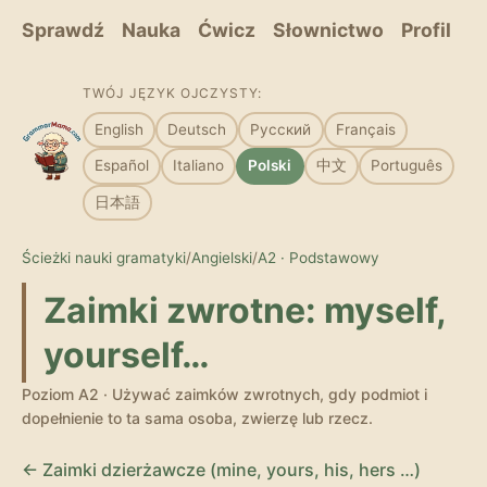
Sprawdź
Nauka
Ćwicz
Słownictwo
Profil
TWÓJ JĘZYK OJCZYSTY:
English
Deutsch
Русский
Français
Español
Italiano
Polski
中文
Português
日本語
Ścieżki nauki gramatyki
/
Angielski
/
A2 · Podstawowy
Zaimki zwrotne: myself,
yourself…
Poziom A2 · Używać zaimków zwrotnych, gdy podmiot i
dopełnienie to ta sama osoba, zwierzę lub rzecz.
← Zaimki dzierżawcze (mine, yours, his, hers …)