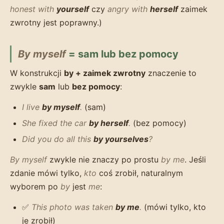
honest with
yourself
czy
angry with
herself
zaimek
zwrotny jest poprawny.)
By myself
= sam lub bez pomocy
W konstrukcji
by + zaimek zwrotny
znaczenie to
zwykle
sam
lub
bez pomocy
:
I live
by myself
.
(sam)
She fixed the car
by herself
.
(bez pomocy)
Did you do all this
by yourselves
?
By myself
zwykle nie znaczy po prostu
by me
. Jeśli
zdanie mówi tylko,
kto
coś zrobił, naturalnym
wyborem po
by
jest
me
:
✅
This photo was taken
by me
.
(mówi tylko, kto
je zrobił)