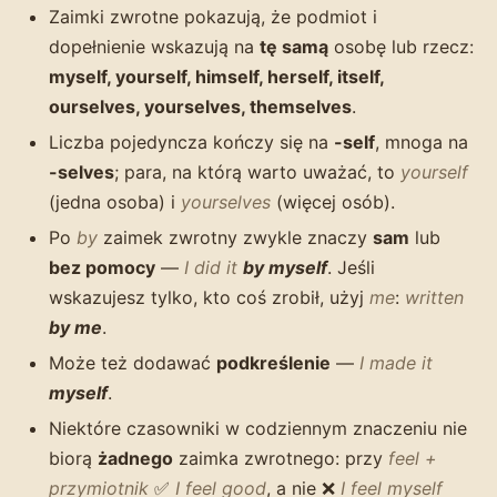
Zaimki zwrotne pokazują, że podmiot i
dopełnienie wskazują na
tę samą
osobę lub rzecz:
myself, yourself, himself, herself, itself,
ourselves, yourselves, themselves
.
Liczba pojedyncza kończy się na
-self
, mnoga na
-selves
; para, na którą warto uważać, to
yourself
(jedna osoba) i
yourselves
(więcej osób).
Po
by
zaimek zwrotny zwykle znaczy
sam
lub
bez pomocy
—
I did it
by myself
. Jeśli
wskazujesz tylko, kto coś zrobił, użyj
me
:
written
by me
.
Może też dodawać
podkreślenie
—
I made it
myself
.
Niektóre czasowniki w codziennym znaczeniu nie
biorą
żadnego
zaimka zwrotnego: przy
feel +
przymiotnik
✅
I feel good
, a nie ❌
I feel myself