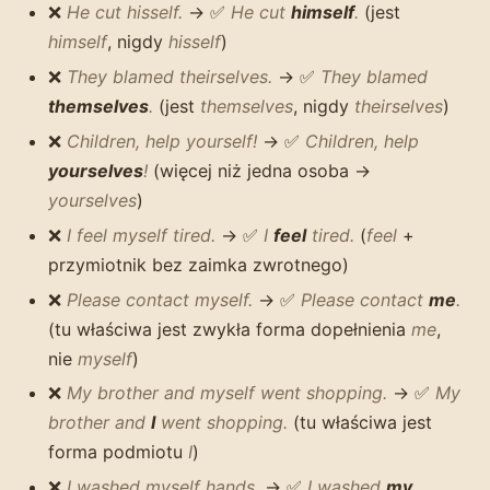
❌
He cut hisself.
→ ✅
He cut
himself
.
(jest
himself
, nigdy
hisself
)
❌
They blamed theirselves.
→ ✅
They blamed
themselves
.
(jest
themselves
, nigdy
theirselves
)
❌
Children, help yourself!
→ ✅
Children, help
yourselves
!
(więcej niż jedna osoba →
yourselves
)
❌
I feel myself tired.
→ ✅
I
feel
tired.
(
feel
+
przymiotnik bez zaimka zwrotnego)
❌
Please contact myself.
→ ✅
Please contact
me
.
(tu właściwa jest zwykła forma dopełnienia
me
,
nie
myself
)
❌
My brother and myself went shopping.
→ ✅
My
brother and
I
went shopping.
(tu właściwa jest
forma podmiotu
I
)
❌
I washed myself hands.
→ ✅
I washed
my