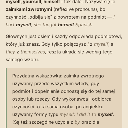
myself, yourself, himself
i tak dalej. Nazywa się je
zaimkami zwrotnymi
(reflexive pronouns), bo
czynność „odbija się” z powrotem na podmiot —
I
hurt
myself
,
she taught
herself
Spanish
.
Głównych jest osiem i każdy odpowiada podmiotowi,
który już znasz. Gdy tylko połączysz
I
z
myself
, a
they
z
themselves
, reszta układa się według tego
samego wzoru.
Przydatna wskazówka: zaimka zwrotnego
używamy przede wszystkim wtedy, gdy
podmiot i dopełnienie odnoszą się do tej samej
osoby lub rzeczy. Gdy wykonawca i odbiorca
czynności to ta sama osoba, po angielsku
używamy formy typu
myself
:
I did it to
myself
.
(Są też szczególne użycia z
by
oraz dla