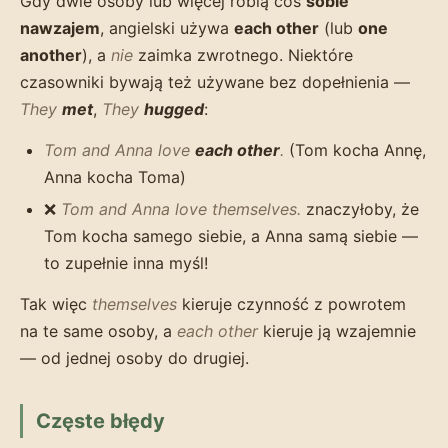
Gdy dwie osoby lub więcej robią coś
sobie
nawzajem
, angielski używa
each other
(lub
one
another
), a
nie
zaimka zwrotnego. Niektóre
czasowniki bywają też używane bez dopełnienia —
They
met
,
They
hugged
:
Tom and Anna love
each other
.
(Tom kocha Annę,
Anna kocha Toma)
❌
Tom and Anna love themselves.
znaczyłoby, że
Tom kocha samego siebie, a Anna samą siebie —
to zupełnie inna myśl!
Tak więc
themselves
kieruje czynność z powrotem
na te same osoby, a
each other
kieruje ją wzajemnie
— od jednej osoby do drugiej.
Częste błędy