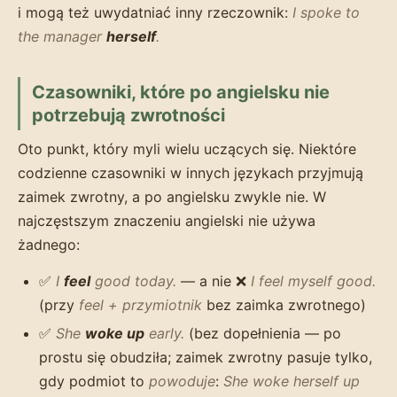
i mogą też uwydatniać inny rzeczownik:
I spoke to
the manager
herself
.
Czasowniki, które po angielsku nie
potrzebują zwrotności
Oto punkt, który myli wielu uczących się. Niektóre
codzienne czasowniki w innych językach przyjmują
zaimek zwrotny, a po angielsku zwykle nie. W
najczęstszym znaczeniu angielski nie używa
żadnego:
✅
I
feel
good today.
— a nie ❌
I feel myself good.
(przy
feel + przymiotnik
bez zaimka zwrotnego)
✅
She
woke up
early.
(bez dopełnienia — po
prostu się obudziła; zaimek zwrotny pasuje tylko,
gdy podmiot to
powoduje
:
She woke herself up