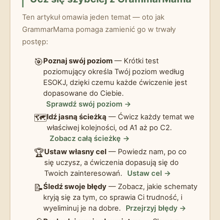
Ten artykuł omawia jeden temat — oto jak
GrammarMama pomaga zamienić go w trwały
postęp:
🎯
Poznaj swój poziom
— Krótki test
poziomujący określa Twój poziom według
ESOKJ, dzięki czemu każde ćwiczenie jest
dopasowane do Ciebie.
Sprawdź swój poziom →
🗺️
Idź jasną ścieżką
— Ćwicz każdy temat we
właściwej kolejności, od A1 aż po C2.
Zobacz całą ścieżkę →
🏆
Ustaw własny cel
— Powiedz nam, po co
się uczysz, a ćwiczenia dopasują się do
Twoich zainteresowań.
Ustaw cel →
📝
Śledź swoje błędy
— Zobacz, jakie schematy
kryją się za tym, co sprawia Ci trudność, i
wyeliminuj je na dobre.
Przejrzyj błędy →