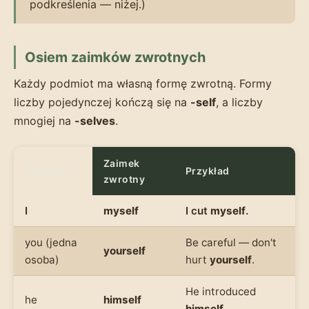
podkreślenia — niżej.)
Osiem zaimków zwrotnych
Każdy podmiot ma własną formę zwrotną. Formy
liczby pojedynczej kończą się na
-self
, a liczby
mnogiej na
-selves
.
Zaimek
Podmiot
Przykład
zwrotny
I
myself
I cut
myself
.
you (jedna
Be careful — don't
yourself
osoba)
hurt
yourself
.
He introduced
he
himself
himself
.