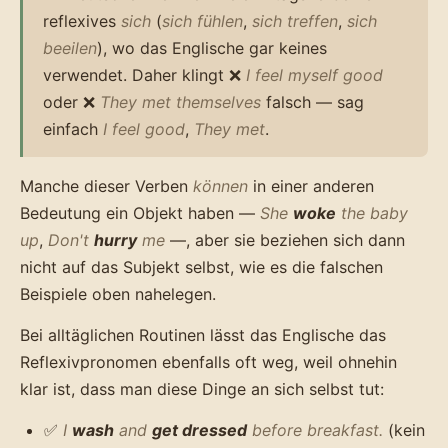
reflexives
sich
(
sich fühlen
,
sich treffen
,
sich
beeilen
), wo das Englische gar keines
verwendet. Daher klingt ❌
I feel myself good
oder ❌
They met themselves
falsch — sag
einfach
I feel good
,
They met
.
Manche dieser Verben
können
in einer anderen
Bedeutung ein Objekt haben —
She
woke
the baby
up
,
Don't
hurry
me
—, aber sie beziehen sich dann
nicht auf das Subjekt selbst, wie es die falschen
Beispiele oben nahelegen.
Bei alltäglichen Routinen lässt das Englische das
Reflexivpronomen ebenfalls oft weg, weil ohnehin
klar ist, dass man diese Dinge an sich selbst tut:
✅
I
wash
and
get dressed
before breakfast.
(kein