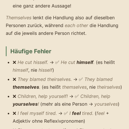
eine ganz andere Aussage!
Themselves
lenkt die Handlung also auf dieselben
Personen zurück, während
each other
die Handlung
auf die jeweils andere Person richtet.
Häufige Fehler
❌
He cut hisself.
→ ✅
He cut
himself
.
(es heißt
himself
, nie
hisself
)
❌
They blamed theirselves.
→ ✅
They blamed
themselves
.
(es heißt
themselves
, nie
theirselves
)
❌
Children, help yourself!
→ ✅
Children, help
yourselves
!
(mehr als eine Person →
yourselves
)
❌
I feel myself tired.
→ ✅
I
feel
tired.
(
feel
+
Adjektiv ohne Reflexivpronomen)