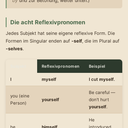
by
und zur Betonung, weiter unten.)
Die acht Reflexivpronomen
Jedes Subjekt hat seine eigene reflexive Form. Die
Formen im Singular enden auf
-self
, die im Plural auf
-selves
.
Subjekt
Reflexivpronomen
Beispiel
I
myself
I cut
myself
.
Be careful —
you (eine
yourself
don't hurt
Person)
yourself
.
He
he
himself
introduced