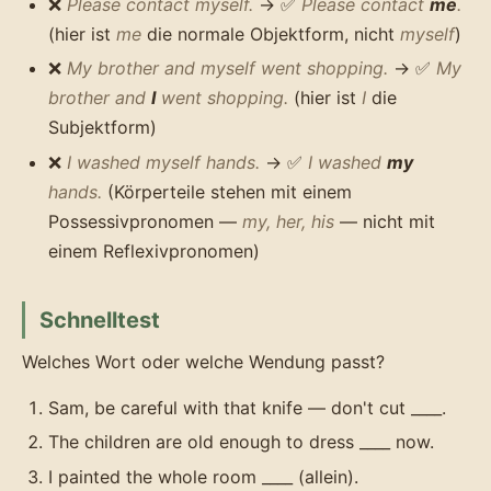
❌
Please contact myself.
→ ✅
Please contact
me
.
(hier ist
me
die normale Objektform, nicht
myself
)
❌
My brother and myself went shopping.
→ ✅
My
brother and
I
went shopping.
(hier ist
I
die
Subjektform)
❌
I washed myself hands.
→ ✅
I washed
my
hands.
(Körperteile stehen mit einem
Possessivpronomen —
my, her, his
— nicht mit
einem Reflexivpronomen)
Schnelltest
Welches Wort oder welche Wendung passt?
Sam, be careful with that knife — don't cut ____.
The children are old enough to dress ____ now.
I painted the whole room ____ (allein).