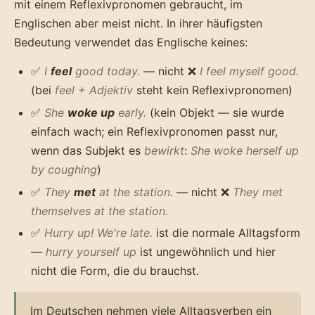
mit einem Reflexivpronomen gebraucht, im
Englischen aber meist nicht. In ihrer häufigsten
Bedeutung verwendet das Englische keines:
✅
I
feel
good today.
— nicht ❌
I feel myself good.
(bei
feel + Adjektiv
steht kein Reflexivpronomen)
✅
She
woke up
early.
(kein Objekt — sie wurde
einfach wach; ein Reflexivpronomen passt nur,
wenn das Subjekt es
bewirkt
:
She woke herself up
by coughing
)
✅
They
met
at the station.
— nicht ❌
They met
themselves at the station.
✅
Hurry up! We're late.
ist die normale Alltagsform
—
hurry yourself up
ist ungewöhnlich und hier
nicht die Form, die du brauchst.
Im Deutschen nehmen viele Alltagsverben ein