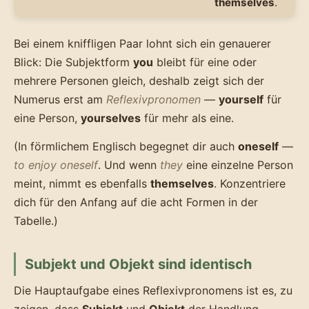
themselves
.
Bei einem kniffligen Paar lohnt sich ein genauerer
Blick: Die Subjektform
you
bleibt für eine oder
mehrere Personen gleich, deshalb zeigt sich der
Numerus erst am
Reflexivpronomen
—
yourself
für
eine Person,
yourselves
für mehr als eine.
(In förmlichem Englisch begegnet dir auch
oneself
—
to enjoy oneself
. Und wenn
they
eine einzelne Person
meint, nimmt es ebenfalls
themselves
. Konzentriere
dich für den Anfang auf die acht Formen in der
Tabelle.)
Subjekt und Objekt sind identisch
Die Hauptaufgabe eines Reflexivpronomens ist es, zu
zeigen, dass
Subjekt
und
Objekt
der Handlung