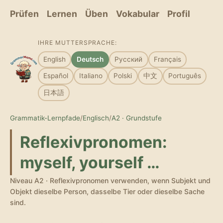
Prüfen
Lernen
Üben
Vokabular
Profil
IHRE MUTTERSPRACHE:
English
Deutsch
Русский
Français
Español
Italiano
Polski
中文
Português
日本語
Grammatik-Lernpfade
/
Englisch
/
A2 · Grundstufe
Reflexivpronomen:
myself, yourself …
Niveau A2 · Reflexivpronomen verwenden, wenn Subjekt und
Objekt dieselbe Person, dasselbe Tier oder dieselbe Sache
sind.