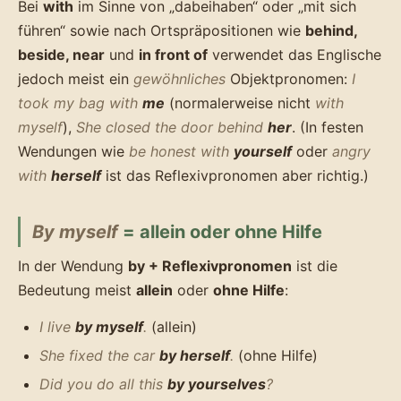
Bei
with
im Sinne von „dabeihaben“ oder „mit sich
führen“ sowie nach Ortspräpositionen wie
behind,
beside, near
und
in front of
verwendet das Englische
jedoch meist ein
gewöhnliches
Objektpronomen:
I
took my bag with
me
(normalerweise nicht
with
myself
),
She closed the door behind
her
. (In festen
Wendungen wie
be honest with
yourself
oder
angry
with
herself
ist das Reflexivpronomen aber richtig.)
By myself
= allein oder ohne Hilfe
In der Wendung
by + Reflexivpronomen
ist die
Bedeutung meist
allein
oder
ohne Hilfe
:
I live
by myself
.
(allein)
She fixed the car
by herself
.
(ohne Hilfe)
Did you do all this
by yourselves
?