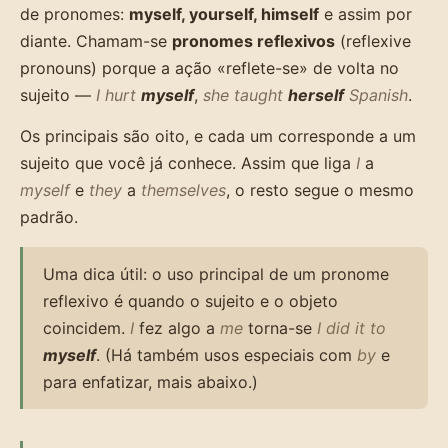
de pronomes:
myself, yourself, himself
e assim por
diante. Chamam-se
pronomes reflexivos
(reflexive
pronouns) porque a ação «reflete-se» de volta no
sujeito —
I hurt
myself
,
she taught
herself
Spanish
.
Os principais são oito, e cada um corresponde a um
sujeito que você já conhece. Assim que liga
I
a
myself
e
they
a
themselves
, o resto segue o mesmo
padrão.
Uma dica útil: o uso principal de um pronome
reflexivo é quando o sujeito e o objeto
coincidem.
I
fez algo a
me
torna-se
I did it to
myself
. (Há também usos especiais com
by
e
para enfatizar, mais abaixo.)