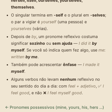
herself, itself, ourselves, yourselves,
themselves
.
O singular termina em
-self
e o plural em
-selves
;
o par a vigiar é
yourself
(uma pessoa) e
yourselves
(várias).
Depois de
by
, um pronome reflexivo costuma
significar
sozinho
ou
sem ajuda
—
I did it
by
myself
. Se você só indica quem fez algo, use
me
:
written
by me
.
Também pode acrescentar
ênfase
—
I made it
myself
.
Alguns verbos não levam
nenhum
reflexivo no
seu sentido do dia a dia: com
feel + adjetivo
, ✅
I
feel good
, e não ❌
I feel myself good
.
← Pronomes possessivos (mine, yours, his, hers …)