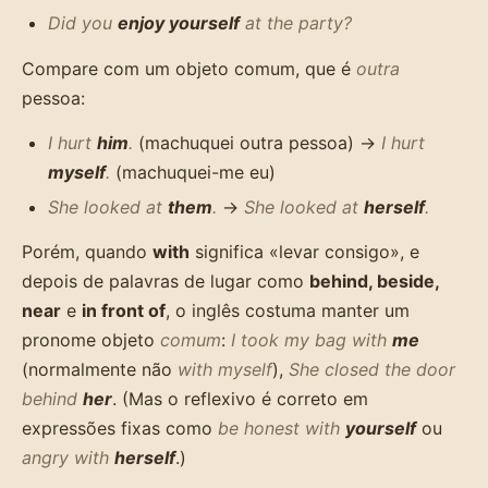
Did you
enjoy yourself
at the party?
Compare com um objeto comum, que é
outra
pessoa:
I hurt
him
.
(machuquei outra pessoa) →
I hurt
myself
.
(machuquei-me eu)
She looked at
them
.
→
She looked at
herself
.
Porém, quando
with
significa «levar consigo», e
depois de palavras de lugar como
behind, beside,
near
e
in front of
, o inglês costuma manter um
pronome objeto
comum
:
I took my bag with
me
(normalmente não
with myself
),
She closed the door
behind
her
. (Mas o reflexivo é correto em
expressões fixas como
be honest with
yourself
ou
angry with
herself
.)