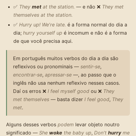
✅
They
met
at the station.
— e não ❌
They met
themselves at the station.
✅
Hurry up! We're late.
é a forma normal do dia a
dia;
hurry yourself up
é incomum e não é a forma
de que você precisa aqui.
Em português muitos verbos do dia a dia são
reflexivos ou pronominais —
sentir-se
,
encontrar-se
,
apressar-se
—, ao passo que o
inglês não usa nenhum reflexivo nesses casos.
Daí os erros ❌
I feel myself good
ou ❌
They
met themselves
— basta dizer
I feel good
,
They
met
.
Alguns desses verbos
podem
levar objeto noutro
significado —
She
woke
the baby up
,
Don't
hurry
me