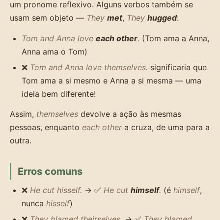
um pronome reflexivo. Alguns verbos também se
usam sem objeto —
They
met
,
They
hugged
:
Tom and Anna love
each other
.
(Tom ama a Anna,
Anna ama o Tom)
❌
Tom and Anna love themselves.
significaria que
Tom ama a si mesmo e Anna a si mesma — uma
ideia bem diferente!
Assim,
themselves
devolve a ação às mesmas
pessoas, enquanto
each other
a cruza, de uma para a
outra.
Erros comuns
❌
He cut hisself.
→ ✅
He cut
himself
.
(é
himself
,
nunca
hisself
)
❌
They blamed theirselves.
→ ✅
They blamed