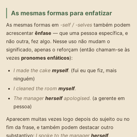
As mesmas formas para enfatizar
As mesmas formas em
-self / -selves
também podem
acrescentar
ênfase
— que uma pessoa específica, e
não outra, fez algo. Nesse uso não mudam o
significado, apenas o reforçam (então chamam-se às
vezes
pronomes enfáticos
):
I made the cake
myself
.
(fui eu que fiz, mais
ninguém)
I cleaned the room
myself
.
The manager
herself
apologised.
(a gerente em
pessoa)
Aparecem muitas vezes logo depois do sujeito ou no
fim da frase, e também podem destacar outro
substantivo:
I spoke to the manager
herself
.