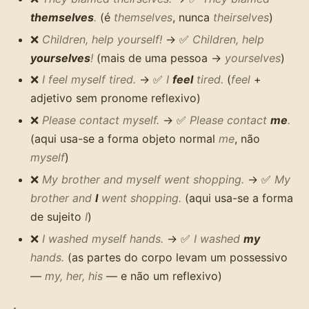
themselves
.
(é
themselves
, nunca
theirselves
)
❌
Children, help yourself!
→ ✅
Children, help
yourselves
!
(mais de uma pessoa →
yourselves
)
❌
I feel myself tired.
→ ✅
I
feel
tired.
(
feel
+
adjetivo sem pronome reflexivo)
❌
Please contact myself.
→ ✅
Please contact
me
.
(aqui usa-se a forma objeto normal
me
, não
myself
)
❌
My brother and myself went shopping.
→ ✅
My
brother and
I
went shopping.
(aqui usa-se a forma
de sujeito
I
)
❌
I washed myself hands.
→ ✅
I washed
my
hands.
(as partes do corpo levam um possessivo
—
my, her, his
— e não um reflexivo)