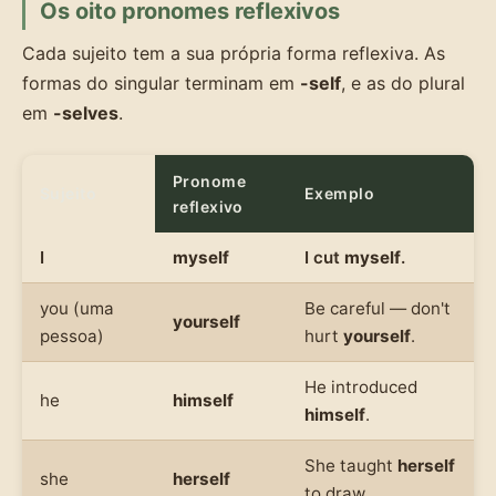
Os oito pronomes reflexivos
Cada sujeito tem a sua própria forma reflexiva. As
formas do singular terminam em
-self
, e as do plural
em
-selves
.
Pronome
Sujeito
Exemplo
reflexivo
I
myself
I cut
myself
.
you (uma
Be careful — don't
yourself
pessoa)
hurt
yourself
.
He introduced
he
himself
himself
.
She taught
herself
she
herself
to draw.