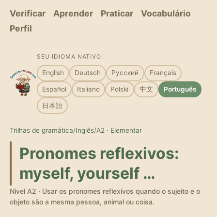
Verificar
Aprender
Praticar
Vocabulário
Perfil
SEU IDIOMA NATIVO:
English
Deutsch
Русский
Français
Español
Italiano
Polski
中文
Português
日本語
Trilhas de gramática
/
Inglês
/
A2 · Elementar
Pronomes reflexivos:
myself, yourself …
Nível A2 · Usar os pronomes reflexivos quando o sujeito e o
objeto são a mesma pessoa, animal ou coisa.