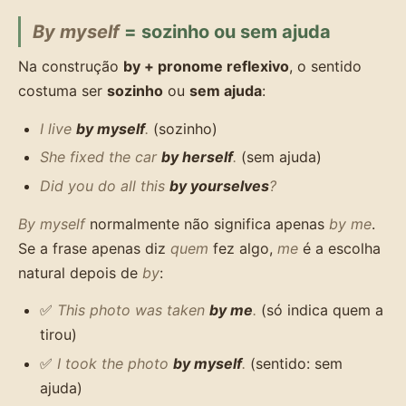
By myself
= sozinho ou sem ajuda
Na construção
by + pronome reflexivo
, o sentido
costuma ser
sozinho
ou
sem ajuda
:
I live
by myself
.
(sozinho)
She fixed the car
by herself
.
(sem ajuda)
Did you do all this
by yourselves
?
By myself
normalmente não significa apenas
by me
.
Se a frase apenas diz
quem
fez algo,
me
é a escolha
natural depois de
by
:
✅
This photo was taken
by me
.
(só indica quem a
tirou)
✅
I took the photo
by myself
.
(sentido: sem
ajuda)