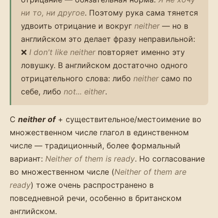
ни то, ни другое
. Поэтому рука сама тянется
удвоить отрицание и вокруг
neither
— но в
английском это делает фразу неправильной:
❌
I don't like neither
повторяет именно эту
ловушку. В английском достаточно одного
отрицательного слова: либо
neither
само по
себе, либо
not... either
.
С
neither of
+ существительное/местоимение во
множественном числе глагол в единственном
числе — традиционный, более формальный
вариант:
Neither of them is ready
. Но согласование
во множественном числе (
Neither of them are
ready
) тоже очень распространено в
повседневной речи, особенно в британском
английском.