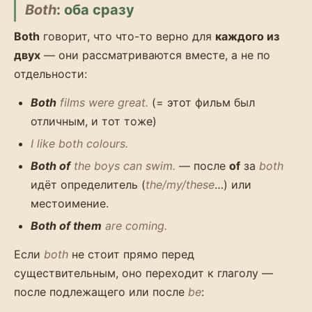
Both
: оба сразу
Both
говорит, что что-то верно для
каждого из
двух
— они рассматриваются вместе, а не по
отдельности:
Both
films were great.
(= этот фильм был
отличным, и тот тоже)
I like both colours.
Both of
the boys can swim.
— после
of
за
both
идёт определитель (
the/my/these
…) или
местоимение.
Both of them
are coming.
Если
both
не стоит прямо перед
существительным, оно переходит к глаголу —
после подлежащего или после
be
: