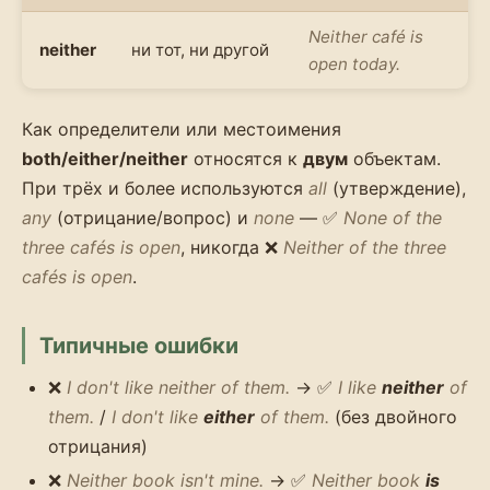
Neither café is
neither
ни тот, ни другой
open today.
Как определители или местоимения
both/either/neither
относятся к
двум
объектам.
При трёх и более используются
all
(утверждение),
any
(отрицание/вопрос) и
none
— ✅
None of the
three cafés is open
, никогда ❌
Neither of the three
cafés is open
.
Типичные ошибки
❌
I don't like neither of them.
→ ✅
I like
neither
of
them.
/
I don't like
either
of them.
(без двойного
отрицания)
❌
Neither book isn't mine.
→ ✅
Neither book
is