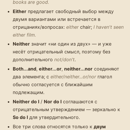
books are good.
Either
предлагает свободный выбор между
двумя вариантами или встречается в
отрицаниях/вопросах:
either
chair;
I haven't seen
either film.
Neither
значит «ни один из двух» — и уже
несёт отрицательный смысл, поэтому без
дополнительного
not/don't
.
Both...and
,
either...or
,
neither...nor
соединяют
два элемента; с
either/neither...or/nor
глагол
обычно согласуется с ближайшим
подлежащим.
Neither do I
/
Nor do I
соглашаются с
отрицательным утверждением — зеркально к
So do I
для утвердительного.
Все три слова относятся только к
двум