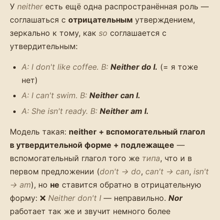
У
neither
есть ещё одна распространённая роль —
соглашаться с
отрицательным
утверждением,
зеркально к тому, как
so
соглашается с
утвердительным:
A: I don't like coffee. B:
Neither do I.
(= я тоже
нет)
A: I can't swim. B:
Neither can I.
A: She isn't ready. B:
Neither am I.
Модель такая:
neither + вспомогательный глагол
в утвердительной форме + подлежащее
—
вспомогательный глагол того же
типа
, что и в
первом предложении (
don't → do
,
can't → can
,
isn't
→ am
), но
не
ставится обратно в отрицательную
форму: ❌
Neither don't I
— неправильно.
Nor
работает так же и звучит немного более