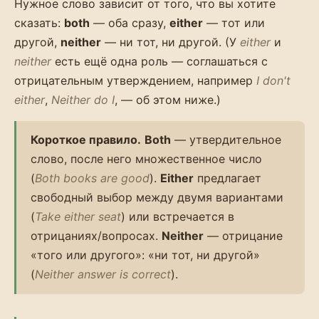
Нужное слово зависит от того, что вы хотите
сказать:
both
— оба сразу,
either
— тот или
другой,
neither
— ни тот, ни другой. (У
either
и
neither
есть ещё одна роль — соглашаться с
отрицательным утверждением, например
I don't
either
,
Neither do I
, — об этом ниже.)
Короткое правило.
Both
— утвердительное
слово, после него множественное число
(
Both books are good
).
Either
предлагает
свободный выбор между двумя вариантами
(
Take either seat
) или встречается в
отрицаниях/вопросах.
Neither
— отрицание
«того или другого»: «ни тот, ни другой»
(
Neither answer is correct
).