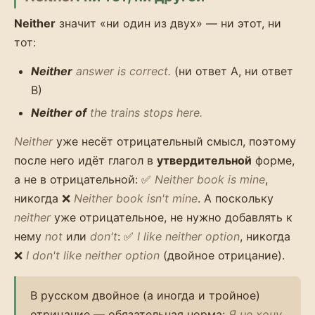
Neither
значит «ни один из двух» — ни этот, ни
тот:
Neither
answer is correct.
(ни ответ A, ни ответ
B)
Neither of
the trains stops here.
Neither
уже несёт отрицательный смысл, поэтому
после него идёт глагол в
утвердительной
форме,
а не в отрицательной: ✅
Neither book is mine
,
никогда ❌
Neither book isn't mine
. А поскольку
neither
уже отрицательное, не нужно добавлять к
нему
not
или
don't
: ✅
I like neither option
, никогда
❌
I don't like neither option
(двойное отрицание).
В русском двойное (а иногда и тройное)
отрицание — обязательная норма:
Я не хочу