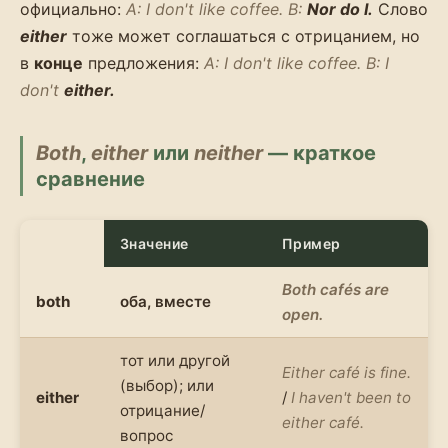
официально:
A: I don't like coffee. B:
Nor do I.
Слово
either
тоже может соглашаться с отрицанием, но
в
конце
предложения:
A: I don't like coffee. B: I
don't
either.
Both
,
either
или
neither
— краткое
сравнение
Значение
Пример
Both cafés are
both
оба, вместе
open.
тот или другой
Either café is fine.
(выбор); или
either
/
I haven't been to
отрицание/
either café.
вопрос