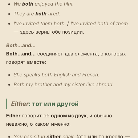
We
both
enjoyed the film.
They are
both
tired.
I've invited them both.
/
I've invited both of them.
— здесь верны обе позиции.
Both...and...
Both...and...
соединяет два элемента, о которых
говорят вместе:
She speaks both English and French.
Both my brother and my sister live abroad.
Either
: тот или другой
Either
говорит об
одном из двух
, и обычно
неважно, о каком именно:
You can sit in
either
chair.
(это или то кресло —