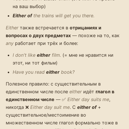
на ваш выбор)
Either of
the trains will get you there.
Either
также встречается в
отрицаниях и
вопросах о двух предметах
— похоже на то, как
any
работает при трёх и более:
I don't like
either
film.
(= мне не нравится ни
этот, ни тот фильм)
Have you read
either
book?
Полезное правило: с существительным в
единственном числе после
either
идёт
глагол в
единственном числе
— ✅
Either day suits me
,
никогда ❌
Either day suit me
. С
either of
+
существительное/местоимение во
множественном числе глагол формально тоже в