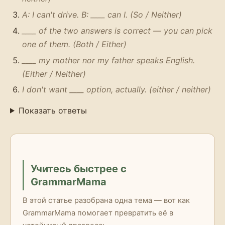
A: I can't drive. B: ____ can I. (So / Neither)
____ of the two answers is correct — you can pick
one of them. (Both / Either)
____ my mother nor my father speaks English.
(Either / Neither)
I don't want ____ option, actually. (either / neither)
Показать ответы
Учитесь быстрее с
GrammarMama
В этой статье разобрана одна тема — вот как
GrammarMama помогает превратить её в