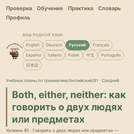
Проверка
Обучение
Практика
Словарь
Профиль
ВАШ РОДНОЙ ЯЗЫК:
English
Deutsch
Русский
Français
Español
Italiano
Polski
中文
Português
日本語
Учебные планы по грамматике
/
Английский
/
B1 · Средний
Both, either, neither: как
говорить о двух людях
или предметах
Уровень B1 · Говорить о двух людях или предметах —