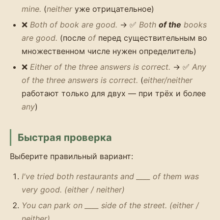
mine.
(
neither
уже отрицательное)
❌
Both of book are good.
→ ✅
Both
of the
books
are good.
(после
of
перед существительным во
множественном числе нужен определитель)
❌
Either of the three answers is correct.
→ ✅
Any
of the three answers is correct.
(
either/neither
работают только для двух — при трёх и более
any
)
Быстрая проверка
Выберите правильный вариант:
I've tried both restaurants and ____ of them was
very good. (either / neither)
You can park on ____ side of the street. (either /
neither)