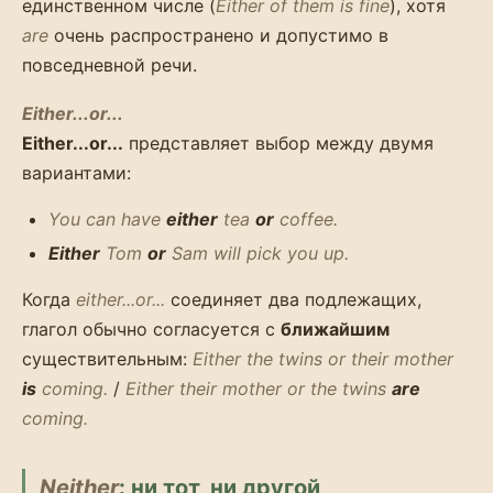
единственном числе (
Either of them is fine
), хотя
are
очень распространено и допустимо в
повседневной речи.
Either...or...
Either...or...
представляет выбор между двумя
вариантами:
You can have
either
tea
or
coffee.
Either
Tom
or
Sam will pick you up.
Когда
either...or...
соединяет два подлежащих,
глагол обычно согласуется с
ближайшим
существительным:
Either the twins or their mother
is
coming.
/
Either their mother or the twins
are
coming.
Neither
: ни тот, ни другой